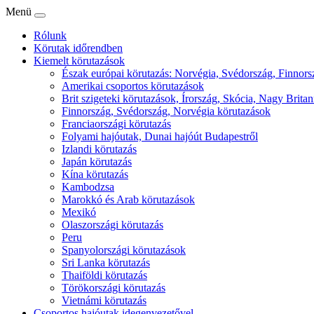
Menü
Rólunk
Körutak időrendben
Kiemelt körutazások
Észak európai körutazás: Norvégia, Svédország, Finnorsz
Amerikai csoportos körutazások
Brit szigeteki körutazások, Írország, Skócia, Nagy Britan
Finnország, Svédország, Norvégia körutazások
Franciaországi körutazás
Folyami hajóutak, Dunai hajóút Budapestről
Izlandi körutazás
Japán körutazás
Kína körutazás
Kambodzsa
Marokkó és Arab körutazások
Mexikó
Olaszországi körutazás
Peru
Spanyolországi körutazások
Sri Lanka körutazás
Thaiföldi körutazás
Törökországi körutazás
Vietnámi körutazás
Csoportos hajóutak idegenvezetővel