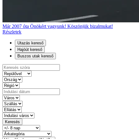
Már 2007 óta Önökért vagyunk! Köszönjük bizalmukat!
Részletek
Utazás kereső
Hajóút kereső
Buszos utak kereső
Keresés