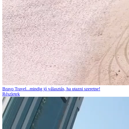
Bravo Travel...mindig jó választás, ha utazni szeretne!
Részletek