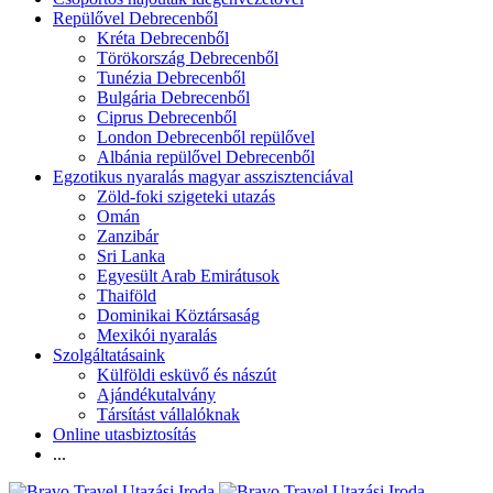
Repülővel Debrecenből
Kréta Debrecenből
Törökország Debrecenből
Tunézia Debrecenből
Bulgária Debrecenből
Ciprus Debrecenből
London Debrecenből repülővel
Albánia repülővel Debrecenből
Egzotikus nyaralás magyar asszisztenciával
Zöld-foki szigeteki utazás
Omán
Zanzibár
Sri Lanka
Egyesült Arab Emirátusok
Thaiföld
Dominikai Köztársaság
Mexikói nyaralás
Szolgáltatásaink
Külföldi esküvő és nászút
Ajándékutalvány
Társítást vállalóknak
Online utasbiztosítás
...