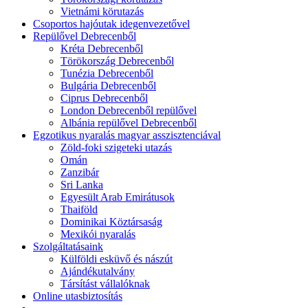
Vietnámi körutazás
Csoportos hajóutak idegenvezetővel
Repülővel Debrecenből
Kréta Debrecenből
Törökország Debrecenből
Tunézia Debrecenből
Bulgária Debrecenből
Ciprus Debrecenből
London Debrecenből repülővel
Albánia repülővel Debrecenből
Egzotikus nyaralás magyar asszisztenciával
Zöld-foki szigeteki utazás
Omán
Zanzibár
Sri Lanka
Egyesült Arab Emirátusok
Thaiföld
Dominikai Köztársaság
Mexikói nyaralás
Szolgáltatásaink
Külföldi esküvő és nászút
Ajándékutalvány
Társítást vállalóknak
Online utasbiztosítás