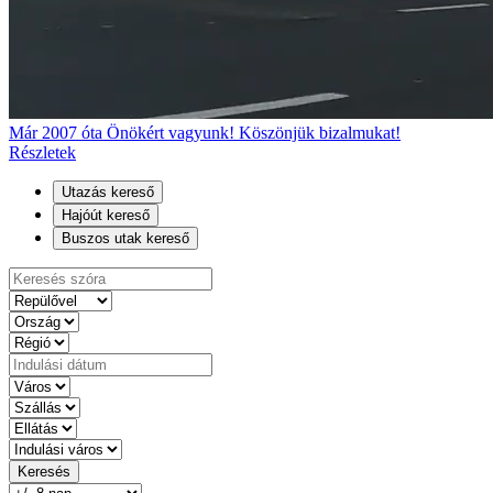
Már 2007 óta Önökért vagyunk! Köszönjük bizalmukat!
Részletek
Utazás kereső
Hajóút kereső
Buszos utak kereső
Keresés