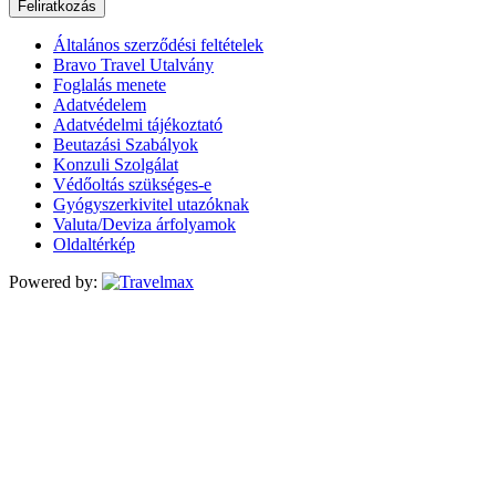
Feliratkozás
Általános szerződési feltételek
Bravo Travel Utalvány
Foglalás menete
Adatvédelem
Adatvédelmi tájékoztató
Beutazási Szabályok
Konzuli Szolgálat
Védőoltás szükséges-e
Gyógyszerkivitel utazóknak
Valuta/Deviza árfolyamok
Oldaltérkép
Powered by: