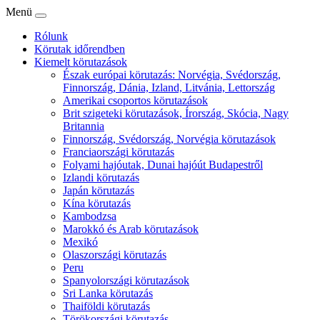
Menü
Rólunk
Körutak időrendben
Kiemelt körutazások
Észak európai körutazás: Norvégia, Svédország,
Finnország, Dánia, Izland, Litvánia, Lettország
Amerikai csoportos körutazások
Brit szigeteki körutazások, Írország, Skócia, Nagy
Britannia
Finnország, Svédország, Norvégia körutazások
Franciaországi körutazás
Folyami hajóutak, Dunai hajóút Budapestről
Izlandi körutazás
Japán körutazás
Kína körutazás
Kambodzsa
Marokkó és Arab körutazások
Mexikó
Olaszországi körutazás
Peru
Spanyolországi körutazások
Sri Lanka körutazás
Thaiföldi körutazás
Törökországi körutazás