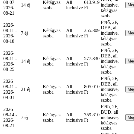
08-07 -
Kétágyas
All
613.919
14 éj
inclusive,
Me
2026-
szoba
inclusive
Ft
kétágyas
08-21
szoba
Ft/fő, 2F,
2026-
DEB, all
08-11 -
Kétágyas
All
355.809
7 éj
inclusive,
Me
2026-
szoba
inclusive
Ft
kétágyas
08-18
szoba
Ft/fő, 2F,
2026-
DEB, all
08-11 -
Kétágyas
All
577.830
14 éj
inclusive,
Me
2026-
szoba
inclusive
Ft
kétágyas
08-25
szoba
Ft/fő, 2F,
2026-
DEB, all
08-11 -
Kétágyas
All
805.010
21 éj
inclusive,
Me
2026-
szoba
inclusive
Ft
kétágyas
09-01
szoba
Ft/fő, 2F,
2026-
BUD, all
08-14 -
Kétágyas
All
359.810
7 éj
inclusive,
Me
2026-
szoba
inclusive
Ft
kétágyas
08-21
szoba