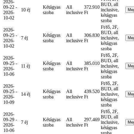
2026-
BUD, all
09-22 -
Kétágyas
All
372.910
10 éj
inclusive,
Me
2026-
szoba
inclusive
Ft
kétágyas
10-02
szoba
Ft/fő, 2F,
2026-
BUD, all
09-25 -
Kétágyas
All
306.830
7 éj
inclusive,
Me
2026-
szoba
inclusive
Ft
kétágyas
10-02
szoba
Ft/fő, 2F,
2026-
BUD, all
09-25 -
Kétágyas
All
385.010
11 éj
inclusive,
Me
2026-
szoba
inclusive
Ft
kétágyas
10-06
szoba
Ft/fő, 2F,
2026-
BUD, all
09-25 -
Kétágyas
All
439.520
14 éj
inclusive,
Me
2026-
szoba
inclusive
Ft
kétágyas
10-09
szoba
Ft/fő, 2F,
2026-
BUD, all
09-29 -
Kétágyas
All
297.469
7 éj
inclusive,
Me
2026-
szoba
inclusive
Ft
kétágyas
10-06
szoba