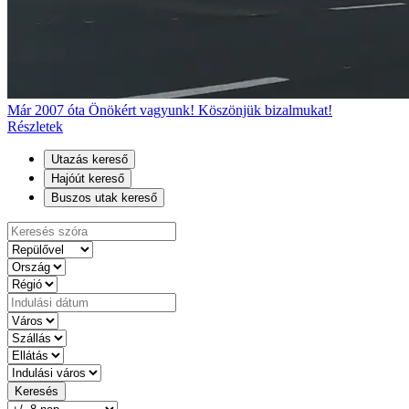
Már 2007 óta Önökért vagyunk! Köszönjük bizalmukat!
Részletek
Utazás kereső
Hajóút kereső
Buszos utak kereső
Keresés