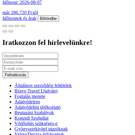
Időpont: 2026-08-07
már 286.720 Ft-tól
Időpontok és árak
Bőröndbe
Iratkozzon fel hírlevelünkre!
Feliratkozás
Általános szerződési feltételek
Bravo Travel Utalvány
Foglalás menete
Adatvédelem
Adatvédelmi tájékoztató
Beutazási Szabályok
Konzuli Szolgálat
Védőoltás szükséges-e
Gyógyszerkivitel utazóknak
Valuta/Deviza árfolyamok