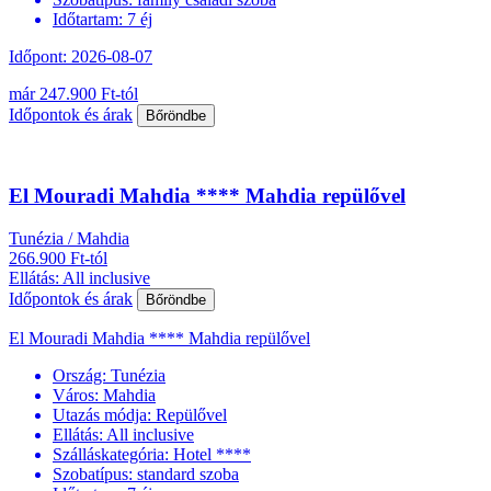
Időtartam:
7 éj
Időpont: 2026-08-07
már 247.900 Ft-tól
Időpontok és árak
Bőröndbe
El Mouradi Mahdia **** Mahdia repülővel
Tunézia / Mahdia
266.900 Ft-tól
Ellátás: All inclusive
Időpontok és árak
Bőröndbe
El Mouradi Mahdia **** Mahdia repülővel
Ország:
Tunézia
Város:
Mahdia
Utazás módja:
Repülővel
Ellátás:
All inclusive
Szálláskategória:
Hotel ****
Szobatípus:
standard szoba