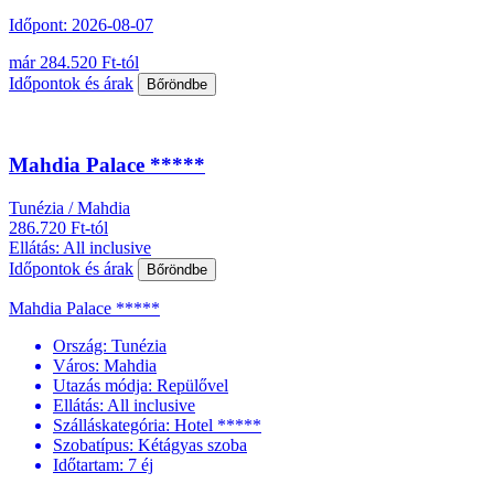
Időpont: 2026-08-07
már 284.520 Ft-tól
Időpontok és árak
Bőröndbe
Mahdia Palace *****
Tunézia / Mahdia
286.720 Ft-tól
Ellátás: All inclusive
Időpontok és árak
Bőröndbe
Mahdia Palace *****
Ország:
Tunézia
Város:
Mahdia
Utazás módja:
Repülővel
Ellátás:
All inclusive
Szálláskategória:
Hotel *****
Szobatípus:
Kétágyas szoba
Időtartam:
7 éj