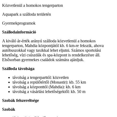
Közvetlenül a homokos tengerparton
Aquapark a szálloda területén
Gyermekprogramok
Szállodainformáció
A kiváló ár-érték arányú szálloda közvetlenül a homokos
tengerparton, Mahdia központjától kb. 6 km-re fekszik, ahova
autóbuszokkal vagy taxikkal lehet eljutni. Számos sportolási
lehetőség, vízi csúszdák és spa-központ is rendelkezésre áll.
Elsősorban gyermekes családok számára ajánljuk.
Szálloda távolsága
távolság a tengerparttól: közvetlen
távolság a repülőtértől (Monastir): kb. 55 km
távolság a központtól (Mahdia): kb. 6 km
távolság a vásárlási lehetőségektől: kb. 50 m
Szobák felszereltsége
Szobák