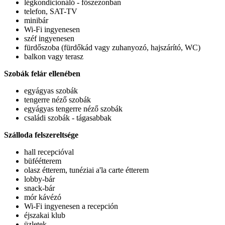
légkondicionáló - főszezonban
telefon, SAT-TV
minibár
Wi-Fi ingyenesen
széf ingyenesen
fürdőszoba (fürdőkád vagy zuhanyozó, hajszárító, WC)
balkon vagy terasz
Szobák felár ellenében
egyágyas szobák
tengerre néző szobák
egyágyas tengerre néző szobák
családi szobák - tágasabbak
Szálloda felszereltsége
hall recepcióval
büféétterem
olasz étterem, tunéziai a'la carte étterem
lobby-bár
snack-bár
mór kávézó
Wi-Fi ingyenesen a recepción
éjszakai klub
üzletek