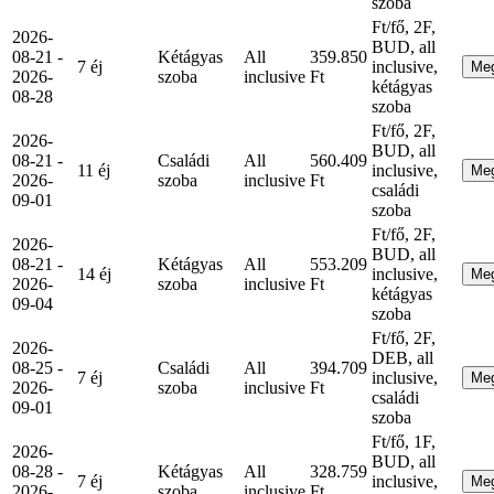
szoba
Ft/fő, 2F,
2026-
BUD, all
08-21 -
Kétágyas
All
359.850
7 éj
inclusive,
Me
2026-
szoba
inclusive
Ft
kétágyas
08-28
szoba
Ft/fő, 2F,
2026-
BUD, all
08-21 -
Családi
All
560.409
11 éj
inclusive,
Me
2026-
szoba
inclusive
Ft
családi
09-01
szoba
Ft/fő, 2F,
2026-
BUD, all
08-21 -
Kétágyas
All
553.209
14 éj
inclusive,
Me
2026-
szoba
inclusive
Ft
kétágyas
09-04
szoba
Ft/fő, 2F,
2026-
DEB, all
08-25 -
Családi
All
394.709
7 éj
inclusive,
Me
2026-
szoba
inclusive
Ft
családi
09-01
szoba
Ft/fő, 1F,
2026-
BUD, all
08-28 -
Kétágyas
All
328.759
7 éj
inclusive,
Me
2026-
szoba
inclusive
Ft