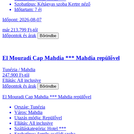
Szobatípus:
Kétágyas szoba Kertre néző
Időtartam:
7 éj
Időpont: 2026-08-07
már 213.799 Ft-tól
Időpontok és árak
Bőröndbe
El Mouradi Cap Mahdia *** Mahdia repülővel
Tunézia / Mahdia
247.900 Ft-tól
Ellátás: All inclusive
Időpontok és árak
Bőröndbe
El Mouradi Cap Mahdia *** Mahdia repülővel
Ország:
Tunézia
Város:
Mahdia
Utazás módja:
Repülővel
Ellátás:
All inclusive
Szálláskategória:
Hotel ***
Szobatípus:
family családi szoba