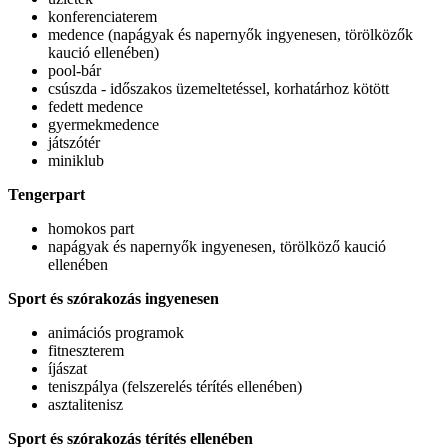
konferenciaterem
medence (napágyak és napernyők ingyenesen, törölközők
kaució ellenében)
pool-bár
csúszda - időszakos üzemeltetéssel, korhatárhoz kötött
fedett medence
gyermekmedence
játszótér
miniklub
Tengerpart
homokos part
napágyak és napernyők ingyenesen, törölköző kaució
ellenében
Sport és szórakozás ingyenesen
animációs programok
fitneszterem
íjászat
teniszpálya (felszerelés térítés ellenében)
asztalitenisz
Sport és szórakozás térítés ellenében