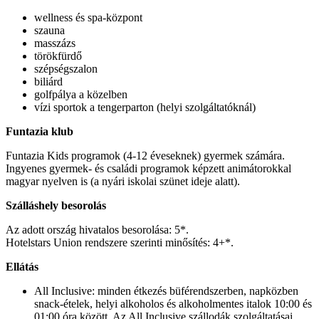
wellness és spa-központ
szauna
masszázs
törökfürdő
szépségszalon
biliárd
golfpálya a közelben
vízi sportok a tengerparton (helyi szolgáltatóknál)
Funtazia klub
Funtazia Kids programok (4-12 éveseknek) gyermek számára.
Ingyenes gyermek- és családi programok képzett animátorokkal
magyar nyelven is (a nyári iskolai szünet ideje alatt).
Szálláshely besorolás
Az adott ország hivatalos besorolása: 5*.
Hotelstars Union rendszere szerinti minősítés: 4+*.
Ellátás
All Inclusive: minden étkezés büférendszerben, napközben
snack-ételek, helyi alkoholos és alkoholmentes italok 10:00 és
01:00 óra között. Az All Inclusive szállodák szolgáltatásai