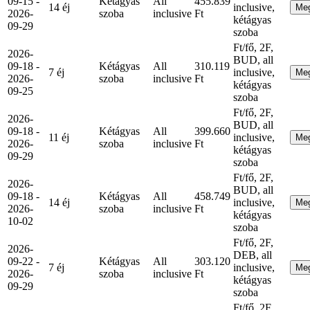
09-15 -
Kétágyas
All
455.839
14 éj
inclusive,
Me
2026-
szoba
inclusive
Ft
kétágyas
09-29
szoba
Ft/fő, 2F,
2026-
BUD, all
09-18 -
Kétágyas
All
310.119
7 éj
inclusive,
Me
2026-
szoba
inclusive
Ft
kétágyas
09-25
szoba
Ft/fő, 2F,
2026-
BUD, all
09-18 -
Kétágyas
All
399.660
11 éj
inclusive,
Me
2026-
szoba
inclusive
Ft
kétágyas
09-29
szoba
Ft/fő, 2F,
2026-
BUD, all
09-18 -
Kétágyas
All
458.749
14 éj
inclusive,
Me
2026-
szoba
inclusive
Ft
kétágyas
10-02
szoba
Ft/fő, 2F,
2026-
DEB, all
09-22 -
Kétágyas
All
303.120
7 éj
inclusive,
Me
2026-
szoba
inclusive
Ft
kétágyas
09-29
szoba
Ft/fő, 2F,