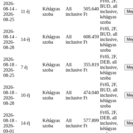
Ft/fő, 2F,
2026-
BUD, all
08-14 -
Kétágyas
All
505.640
11 éj
inclusive,
Me
2026-
szoba
inclusive
Ft
kétágyas
08-25
szoba
Ft/fő, 2F,
2026-
BUD, all
08-14 -
Kétágyas
All
608.459
14 éj
inclusive,
Me
2026-
szoba
inclusive
Ft
kétágyas
08-28
szoba
Ft/fő, 2F,
2026-
DEB, all
08-18 -
Kétágyas
All
355.819
7 éj
inclusive,
Me
2026-
szoba
inclusive
Ft
kétágyas
08-25
szoba
Ft/fő, 2F,
2026-
BUD, all
08-18 -
Kétágyas
All
474.040
10 éj
inclusive,
Me
2026-
szoba
inclusive
Ft
kétágyas
08-28
szoba
Ft/fő, 2F,
2026-
DEB, all
08-18 -
Kétágyas
All
577.899
14 éj
inclusive,
Me
2026-
szoba
inclusive
Ft
kétágyas
09-01