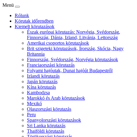
Menü
Rólunk
Körutak időrendben
Kiemelt körutazások
Észak európai körutazás: Norvégia, Svédország,
Finnország, Dánia, Izland, Litvánia, Lettország
Amerikai csoportos körutazások
Brit szigeteki körutazások, Írország, Skócia, Nagy
Britannia
Finnország, Svédország, Norvégia körutazások
Franciaországi körutazás
Folyami hajóutak, Dunai hajóút Budapestről
Izlandi körutazás
Japán körutazás
Kína körutazás
Kambodzsa
Marokkó és Arab körutazások
Mexikó
Olaszországi körutazás
Peru
Spanyolországi körutazások
Sri Lanka körutazás
Thaiföldi körutazás
Törökországi körutazás