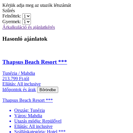
Kérjük adja meg az utazók létszámát
Szűrés
Felnőttek:
Gyermek:
Árkalkuláció és ajánlatkérés
Hasonló ajánlatok
Thapsus Beach Resort ***
Tunézia / Mahdia
213.799 Ft-tól
Ellátás: All inclusive
Időpontok és árak
Bőröndbe
Thapsus Beach Resort ***
Ország:
Tunézia
Város:
Mahdia
Utazás módja:
Repülővel
Ellátás:
All inclusive
Szálláskategória:
Hotel ***