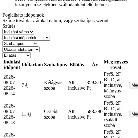
bizonyos részletekben szállodánként eltérhetnek.
Foglalható időpontok
Szűrje tovább az árakat dátum, vagy szobatípus szerint:
Szűrés
Indulási
Megjegyzés
Időtartam
Szobatípus
Ellátás
Ár
időpont
rovat
Ft/fő, 2F,
2026-
BUD, all
08-07 -
Kétágyas
All
359.810
7 éj
inclusive,
Me
2026-
szoba
inclusive
Ft
kétágyas
08-14
szoba
Ft/fő, 2F,
2026-
BUD, all
08-07 -
Családi
All
588.390
11 éj
inclusive,
Me
2026-
szoba
inclusive
Ft
családi
08-18
szoba
Ft/fő, 2F,
2026-
BUD, all