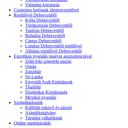
Vietnámi körutazás
Csoportos hajóutak idegenvezetővel
Repülővel Debrecenből
Kréta Debrecenből
Törökország Debrecenből
Tunézia Debrecenből
Bulgária Debrecenből
Ciprus Debrecenből
London Debrecenből repülővel
Albánia repülővel Debrecenből
Egzotikus nyaralás magyar asszisztenciával
Zöld-foki szigeteki utazás
Omán
Zanzibár
Sri Lanka
Egyesült Arab Emirátusok
Thaiföld
Dominikai Köztársaság
Mexikói nyaralás
Szolgáltatásaink
Külföldi esküvő és nászút
Ajándékutalvány
Társítást vállalóknak
Online utasbiztosítás