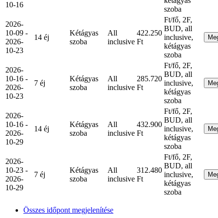
kétágyas
10-16
szoba
Ft/fő, 2F,
2026-
BUD, all
10-09 -
Kétágyas
All
422.250
14 éj
inclusive,
Me
2026-
szoba
inclusive
Ft
kétágyas
10-23
szoba
Ft/fő, 2F,
2026-
BUD, all
10-16 -
Kétágyas
All
285.720
7 éj
inclusive,
Me
2026-
szoba
inclusive
Ft
kétágyas
10-23
szoba
Ft/fő, 2F,
2026-
BUD, all
10-16 -
Kétágyas
All
432.900
14 éj
inclusive,
Me
2026-
szoba
inclusive
Ft
kétágyas
10-29
szoba
Ft/fő, 2F,
2026-
BUD, all
10-23 -
Kétágyas
All
312.480
7 éj
inclusive,
Me
2026-
szoba
inclusive
Ft
kétágyas
10-29
szoba
Összes időpont megjelenítése