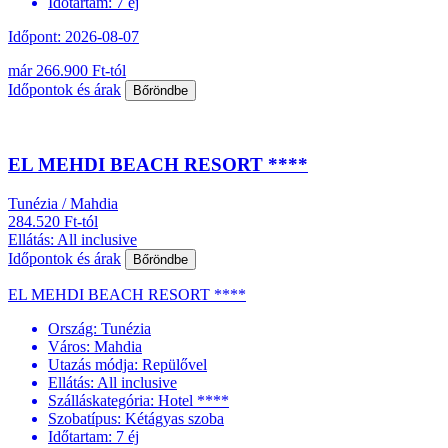
Időtartam:
7 éj
Időpont: 2026-08-07
már 266.900 Ft-tól
Időpontok és árak
Bőröndbe
EL MEHDI BEACH RESORT ****
Tunézia / Mahdia
284.520 Ft-tól
Ellátás: All inclusive
Időpontok és árak
Bőröndbe
EL MEHDI BEACH RESORT ****
Ország:
Tunézia
Város:
Mahdia
Utazás módja:
Repülővel
Ellátás:
All inclusive
Szálláskategória:
Hotel ****
Szobatípus:
Kétágyas szoba
Időtartam:
7 éj