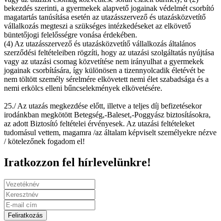
bekezdés szerinti, a gyermekek alapvető jogainak védelmét csorbító
magatartás tanúsítása esetén az utazásszervező és utazásközvetítő
vállalkozás megteszi a szükséges intézkedéseket az elkövető
büntetőjogi felelősségre vonása érdekében.
(4) Az utazásszervező és utazásközvetítő vállalkozás általános
szerződési feltételeiben rögzíti, hogy az utazási szolgáltatás nyújtása
vagy az utazási csomag közvetítése nem irányulhat a gyermekek
jogainak csorbítására, így különösen a tizennyolcadik életévét be
nem töltött személy sérelmére elkövetett nemi élet szabadsága és a
nemi erkölcs elleni bűncselekmények elkövetésére.
25./ Az utazás megkezdése előtt, illetve a teljes díj befizetésekor
irodánkban megkötött Betegség,-Baleset,-Poggyász biztosításokra,
az adott Biztosító feltételei érvényesek. Az utazási feltételeket
tudomásul vettem, magamra /az általam képviselt személyekre nézve
/ kötelezőnek fogadom el!
Iratkozzon fel hírlevelünkre!
Feliratkozás