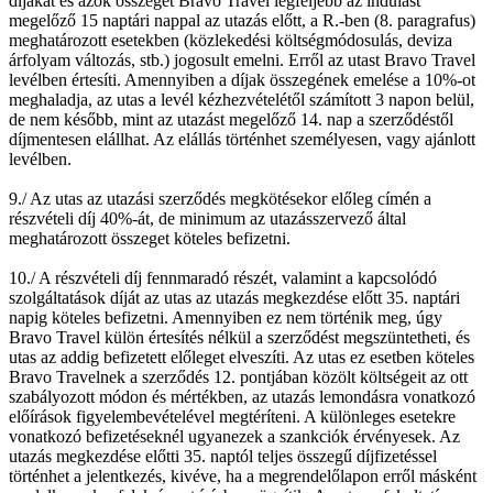
díjakat és azok összegét Bravo Travel legfeljebb az indulást
megelőző 15 naptári nappal az utazás előtt, a R.-ben (8. paragrafus)
meghatározott esetekben (közlekedési költségmódosulás, deviza
árfolyam változás, stb.) jogosult emelni. Erről az utast Bravo Travel
levélben értesíti. Amennyiben a díjak összegének emelése a 10%-ot
meghaladja, az utas a levél kézhezvételétől számított 3 napon belül,
de nem később, mint az utazást megelőző 14. nap a szerződéstől
díjmentesen elállhat. Az elállás történhet személyesen, vagy ajánlott
levélben.
9./ Az utas az utazási szerződés megkötésekor előleg címén a
részvételi díj 40%-át, de minimum az utazásszervező által
meghatározott összeget köteles befizetni.
10./ A részvételi díj fennmaradó részét, valamint a kapcsolódó
szolgáltatások díját az utas az utazás megkezdése előtt 35. naptári
napig köteles befizetni. Amennyiben ez nem történik meg, úgy
Bravo Travel külön értesítés nélkül a szerződést megszüntetheti, és
utas az addig befizetett előleget elveszíti. Az utas ez esetben köteles
Bravo Travelnek a szerződés 12. pontjában közölt költségeit az ott
szabályozott módon és mértékben, az utazás lemondásra vonatkozó
előírások figyelembevételével megtéríteni. A különleges esetekre
vonatkozó befizetéseknél ugyanezek a szankciók érvényesek. Az
utazás megkezdése előtti 35. naptól teljes összegű díjfizetéssel
történhet a jelentkezés, kivéve, ha a megrendelőlapon erről másként