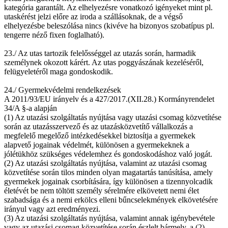
kategória garantált. Az elhelyezésre vonatkozó igényeket mint pl.
utaskérést jelzi előre az iroda a szállásoknak, de a végső
elhelyezésbe beleszólása nincs (kivéve ha bizonyos szobatípus pl.
tengerre néző fixen foglalható).
23./ Az utas tartozik felelősséggel az utazás során, harmadik
személynek okozott kárért. Az utas poggyászának kezeléséről,
felügyeletéről maga gondoskodik.
24./ Gyermekvédelmi rendelkezések
A 2011/93/EU irányelv és a 427/2017.(XII.28.) Kormányrendelet
34/A §-a alapján
(1) Az utazási szolgáltatás nyújtása vagy utazási csomag közvetítése
során az utazásszervező és az utazásközvetítő vállalkozás a
megfelelő megelőző intézkedésekkel biztosítja a gyermekek
alapvető jogainak védelmét, különösen a gyermekeknek a
jólétükhöz szükséges védelemhez és gondoskodáshoz való jogát.
(2) Az utazási szolgáltatás nyújtása, valamint az utazási csomag
közvetítése során tilos minden olyan magatartás tanúsítása, amely
gyermekek jogainak csorbítására, így különösen a tizennyolcadik
életévét be nem töltött személy sérelmére elkövetett nemi élet
szabadsága és a nemi erkölcs elleni bűncselekmények elkövetésére
irányul vagy azt eredményezi.
(3) Az utazási szolgáltatás nyújtása, valamint annak igénybevétele
vagy az utazási csomag közvetítése során észlelt bármely, a (2)