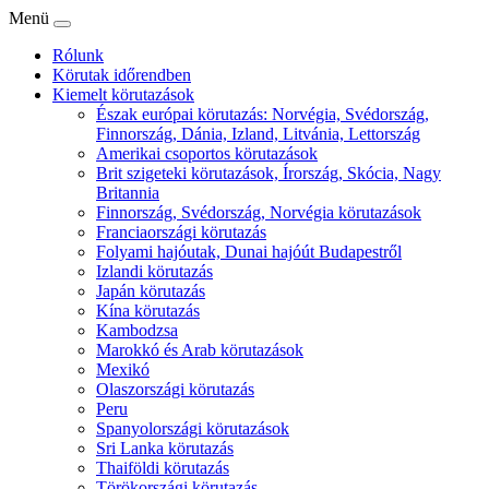
Menü
Rólunk
Körutak időrendben
Kiemelt körutazások
Észak európai körutazás: Norvégia, Svédország,
Finnország, Dánia, Izland, Litvánia, Lettország
Amerikai csoportos körutazások
Brit szigeteki körutazások, Írország, Skócia, Nagy
Britannia
Finnország, Svédország, Norvégia körutazások
Franciaországi körutazás
Folyami hajóutak, Dunai hajóút Budapestről
Izlandi körutazás
Japán körutazás
Kína körutazás
Kambodzsa
Marokkó és Arab körutazások
Mexikó
Olaszországi körutazás
Peru
Spanyolországi körutazások
Sri Lanka körutazás
Thaiföldi körutazás
Törökországi körutazás