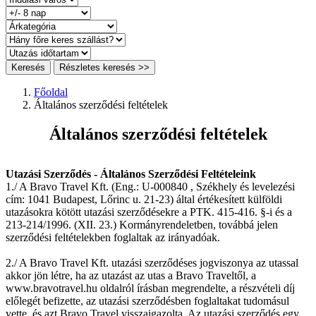
Keresés
Részletes keresés >>
Főoldal
Általános szerződési feltételek
Általános szerződési feltételek
Utazási Szerződés - Általános Szerződési Feltételeink
1./ A Bravo Travel Kft. (Eng.: U-000840 , Székhely és levelezési
cím: 1041 Budapest, Lőrinc u. 21-23) által értékesített külföldi
utazásokra kötött utazási szerződésekre a PTK. 415-416. §-i és a
213-214/1996. (XII. 23.) Kormányrendeletben, továbbá jelen
szerződési feltételekben foglaltak az irányadóak.
2./ A Bravo Travel Kft. utazási szerződéses jogviszonya az utassal
akkor jön létre, ha az utazást az utas a Bravo Traveltől, a
www.bravotravel.hu oldalról írásban megrendelte, a részvételi díj
előlegét befizette, az utazási szerződésben foglaltakat tudomásul
vette, és azt Bravo Travel visszaigazolta. Az utazási szerződés egy