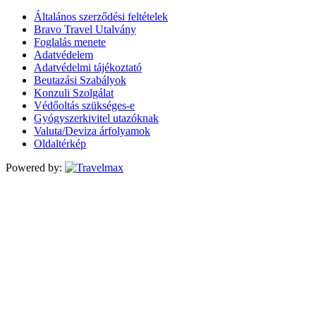
Általános szerződési feltételek
Bravo Travel Utalvány
Foglalás menete
Adatvédelem
Adatvédelmi tájékoztató
Beutazási Szabályok
Konzuli Szolgálat
Védőoltás szükséges-e
Gyógyszerkivitel utazóknak
Valuta/Deviza árfolyamok
Oldaltérkép
Powered by: