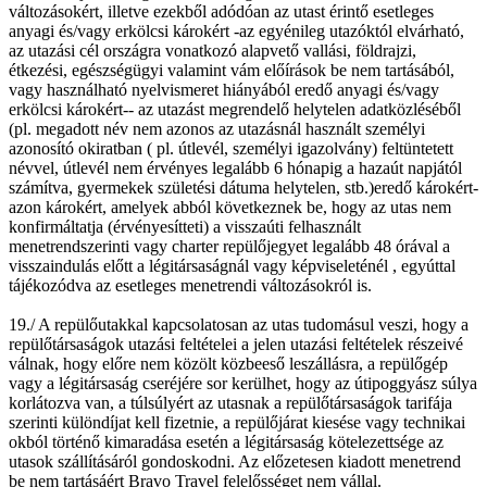
változásokért, illetve ezekből adódóan az utast érintő esetleges
anyagi és/vagy erkölcsi károkért -az egyénileg utazóktól elvárható,
az utazási cél országra vonatkozó alapvető vallási, földrajzi,
étkezési, egészségügyi valamint vám előírások be nem tartásából,
vagy használható nyelvismeret hiányából eredő anyagi és/vagy
erkölcsi károkért-- az utazást megrendelő helytelen adatközléséből
(pl. megadott név nem azonos az utazásnál használt személyi
azonosító okiratban ( pl. útlevél, személyi igazolvány) feltüntetett
névvel, útlevél nem érvényes legalább 6 hónapig a hazaút napjától
számítva, gyermekek születési dátuma helytelen, stb.)eredő károkért-
azon károkért, amelyek abból következnek be, hogy az utas nem
konfirmáltatja (érvényesítteti) a visszaúti felhasznált
menetrendszerinti vagy charter repülőjegyet legalább 48 órával a
visszaindulás előtt a légitársaságnál vagy képviseleténél , egyúttal
tájékozódva az esetleges menetrendi változásokról is.
19./ A repülőutakkal kapcsolatosan az utas tudomásul veszi, hogy a
repülőtársaságok utazási feltételei a jelen utazási feltételek részeivé
válnak, hogy előre nem közölt közbeeső leszállásra, a repülőgép
vagy a légitársaság cseréjére sor kerülhet, hogy az útipoggyász súlya
korlátozva van, a túlsúlyért az utasnak a repülőtársaságok tarifája
szerinti különdíjat kell fizetnie, a repülőjárat kiesése vagy technikai
okból történő kimaradása esetén a légitársaság kötelezettsége az
utasok szállításáról gondoskodni. Az előzetesen kiadott menetrend
be nem tartásáért Bravo Travel felelősséget nem vállal.