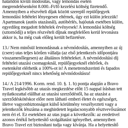
határidőn kívüli módosítás, vagy lemondás esetén
megrendelésenként 8.000.-Ft/fő kezelési költség fizetendő.
Amennyiben a részvételi díjak között szereplő repülőjegyek
lemondási feltételei lényegesen eltérnek, úgy ezt külön jelezzük!
Apartmanok (autós utazásnál), autóbérlés, hajóutak esetében külön,
egyedileg megadott feltételek érvényesek! A lemondási költség
(sztornódíj) a teljes részvételi díjnak megfelelően kerül levonásra
akkor is, ha még csak előleg került befizetésre.
13./ Nem minősül lemondásnak a névmódosítás, amennyiben az új
(csere) utas teljes körűen vállalja (az első jelentkezés időpontjára
visszamenőlegesen) az általános feltételeket. A névmódosítási díj
feltételei utazási csomagoknál, repülőjegyeknél eltérőek, és
esetenként elérhetik a 100%-ot is! A menetrendszerinti és fapados
repülőjegyeknél nincs lehetőség névmódosításra!
14./ A 214/1996. Korm. rend. 10. §. 1. b) pontja alapján a Bravo
Travel legkésőbb az utazás megkezdése előtt 15 nappal írásban tett
nyilatkozattal elállhat az utazási szerződéstől, ha az utazást a
szerződéskötéskor előre nem látható emberi életet és egészséget,
illetve vagyonbiztonságot külső körülmény veszélyezteti vagy a
jelentkezők létszáma a meghirdetett legalacsonyabb résztvevőszámot
nem éri el. Ez esetekben az utas jogai a következők: az eredetivel
azonos értékű helyettesítő szolgáltatást igényelhet, amennyiben
Bravo Travel ezt biztosítani tudja vagy kívánja. Ha a helyettesítő