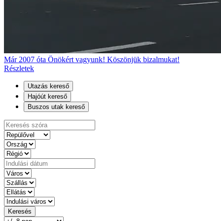
Már 2007 óta Önökért vagyunk! Köszönjük bizalmukat!
Részletek
Utazás kereső
Hajóút kereső
Buszos utak kereső
Keresés