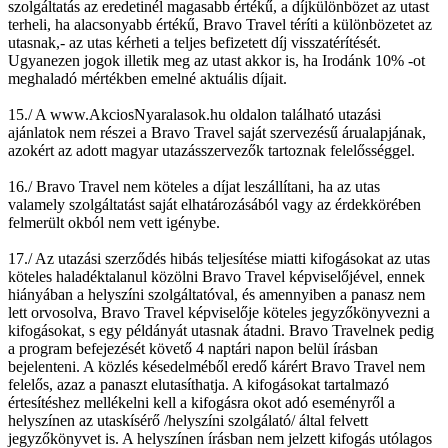
szolgáltatás az eredetinél magasabb értékű, a díjkülönbözet az utast
terheli, ha alacsonyabb értékű, Bravo Travel téríti a különbözetet az
utasnak,- az utas kérheti a teljes befizetett díj visszatérítését.
Ugyanezen jogok illetik meg az utast akkor is, ha Irodánk 10% -ot
meghaladó mértékben emelné aktuális díjait.
15./ A www.AkciosNyaralasok.hu oldalon található utazási
ajánlatok nem részei a Bravo Travel saját szervezésű árualapjának,
azokért az adott magyar utazásszervezők tartoznak felelősséggel.
16./ Bravo Travel nem köteles a díjat leszállítani, ha az utas
valamely szolgáltatást saját elhatározásából vagy az érdekkörében
felmerült okból nem vett igénybe.
17./ Az utazási szerződés hibás teljesítése miatti kifogásokat az utas
köteles haladéktalanul közölni Bravo Travel képviselőjével, ennek
hiányában a helyszíni szolgáltatóval, és amennyiben a panasz nem
lett orvosolva, Bravo Travel képviselője köteles jegyzőkönyvezni a
kifogásokat, s egy példányát utasnak átadni. Bravo Travelnek pedig
a program befejezését követő 4 naptári napon belül írásban
bejelenteni. A közlés késedelméből eredő kárért Bravo Travel nem
felelős, azaz a panaszt elutasíthatja. A kifogásokat tartalmazó
értesítéshez mellékelni kell a kifogásra okot adó eseményről a
helyszínen az utaskísérő /helyszíni szolgálató/ által felvett
jegyzőkönyvet is. A helyszínen írásban nem jelzett kifogás utólagos