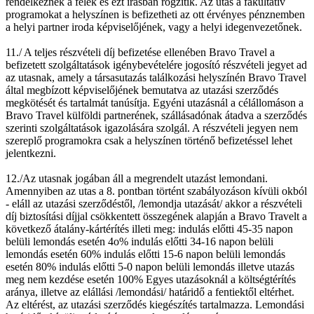
rendelkeznek a felek és ezt írásban rögzítik. Az utas a fakultatív
programokat a helyszínen is befizetheti az ott érvényes pénznemben
a helyi partner iroda képviselőjének, vagy a helyi idegenvezetőnek.
11./ A teljes részvételi díj befizetése ellenében Bravo Travel a
befizetett szolgáltatások igénybevételére jogosító részvételi jegyet ad
az utasnak, amely a társasutazás találkozási helyszínén Bravo Travel
által megbízott képviselőjének bemutatva az utazási szerződés
megkötését és tartalmát tanúsítja. Egyéni utazásnál a célállomáson a
Bravo Travel külföldi partnerének, szállásadónak átadva a szerződés
szerinti szolgáltatások igazolására szolgál. A részvételi jegyen nem
szereplő programokra csak a helyszínen történő befizetéssel lehet
jelentkezni.
12./Az utasnak jogában áll a megrendelt utazást lemondani.
Amennyiben az utas a 8. pontban történt szabályozáson kívüli okból
- eláll az utazási szerződéstől, /lemondja utazását/ akkor a részvételi
díj biztosítási díjjal csökkentett összegének alapján a Bravo Travelt a
következő átalány-kártérítés illeti meg: indulás előtti 45-35 napon
belüli lemondás esetén 4o% indulás előtti 34-16 napon belüli
lemondás esetén 60% indulás előtti 15-6 napon belüli lemondás
esetén 80% indulás előtti 5-0 napon belüli lemondás illetve utazás
meg nem kezdése esetén 100% Egyes utazásoknál a költségtérítés
aránya, illetve az elállási /lemondási/ határidő a fentiektől eltérhet.
Az eltérést, az utazási szerződés kiegészítés tartalmazza. Lemondási