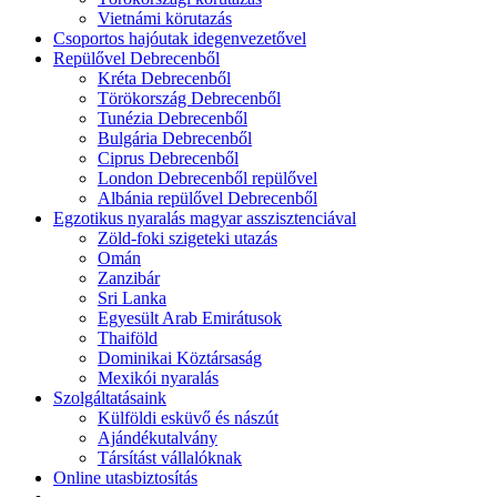
Vietnámi körutazás
Csoportos hajóutak idegenvezetővel
Repülővel Debrecenből
Kréta Debrecenből
Törökország Debrecenből
Tunézia Debrecenből
Bulgária Debrecenből
Ciprus Debrecenből
London Debrecenből repülővel
Albánia repülővel Debrecenből
Egzotikus nyaralás magyar asszisztenciával
Zöld-foki szigeteki utazás
Omán
Zanzibár
Sri Lanka
Egyesült Arab Emirátusok
Thaiföld
Dominikai Köztársaság
Mexikói nyaralás
Szolgáltatásaink
Külföldi esküvő és nászút
Ajándékutalvány
Társítást vállalóknak
Online utasbiztosítás