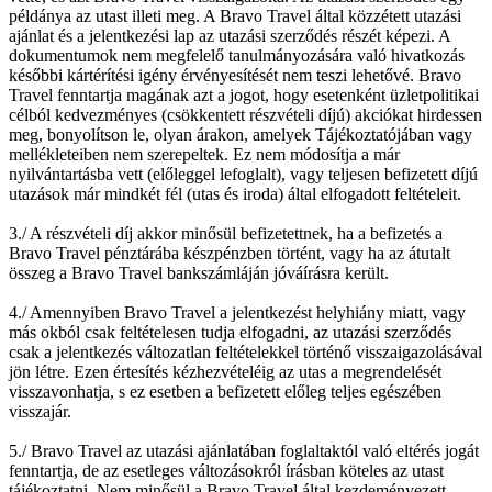
példánya az utast illeti meg. A Bravo Travel által közzétett utazási
ajánlat és a jelentkezési lap az utazási szerződés részét képezi. A
dokumentumok nem megfelelő tanulmányozására való hivatkozás
későbbi kártérítési igény érvényesítését nem teszi lehetővé. Bravo
Travel fenntartja magának azt a jogot, hogy esetenként üzletpolitikai
célból kedvezményes (csökkentett részvételi díjú) akciókat hirdessen
meg, bonyolítson le, olyan árakon, amelyek Tájékoztatójában vagy
mellékleteiben nem szerepeltek. Ez nem módosítja a már
nyilvántartásba vett (előleggel lefoglalt), vagy teljesen befizetett díjú
utazások már mindkét fél (utas és iroda) által elfogadott feltételeit.
3./ A részvételi díj akkor minősül befizetettnek, ha a befizetés a
Bravo Travel pénztárába készpénzben történt, vagy ha az átutalt
összeg a Bravo Travel bankszámláján jóváírásra került.
4./ Amennyiben Bravo Travel a jelentkezést helyhiány miatt, vagy
más okból csak feltételesen tudja elfogadni, az utazási szerződés
csak a jelentkezés változatlan feltételekkel történő visszaigazolásával
jön létre. Ezen értesítés kézhezvételéig az utas a megrendelését
visszavonhatja, s ez esetben a befizetett előleg teljes egészében
visszajár.
5./ Bravo Travel az utazási ajánlatában foglaltaktól való eltérés jogát
fenntartja, de az esetleges változásokról írásban köteles az utast
tájékoztatni. Nem minősül a Bravo Travel által kezdeményezett