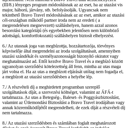
(III/8.) lényeges program módosításnak az az eset, ha az utazást vis
major, háború, járvány, stb. befolyásolják. Ugyancsak nem
tekinthető Bravo Travel módosításának az az eset, amikor az utazási
cél-országban működő partner iroda nem az eredeti ( a
megrendelésen megnevezett) szálláshelyen, hanem azzal azonos
besorolási kategóriájú (és egyebekben jelentősen nem különböző
adottságú, komfortfokozatú) szálláshelyen biztosít elhelyezést.
6./ Az utasnak joga van megbízottja, hozzátartozója, törvényes
képviselője által megrendelni az iroda szolgáltatásait, amennyiben
utazási szándékát és személyazonosságát bizonyító okiratot vagy
meghatalmazást ad. Ettől kezdve Bravo Travel és a megbízó között
ugyanolyan szerződési kötelezettség áll fenn, mintha az utas maga
járt volna el. Ha az utas a megbízott eljárását utólag nem fogadja el,
a megbízott az utazási szerződésben a helyébe lép.
7./ A részvételi díj a meghirdetett programban szereplő
szolgáltatások díját, a szervezési költséget, valamint az ÁFÁ-t
tartalmazza. Az utas a Betegség-, Baleset- és Poggyászbiztosítást,
valamint az Útlemondási Biztosítást a Bravo Travel irodájában vagy
annak közreműködőjétől megrendelheti, de ezek díját a részvételi díj
nem tartalmazza.
8./ Az utazási szerződésben és számlában foglalt meghatározott