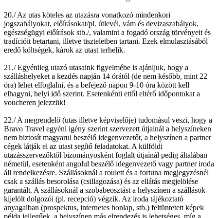
20./ Az utas köteles az utazásra vonatkozó mindenkori
jogszabályokat, előírásokat/pl. útlevél, vám és devizaszabályok,
egészségügyi előírások stb./, valamint a fogadó ország törvényeit és
tradícióit betartani, illetve tiszteletben tartani. Ezek elmulasztásából
eredő költségek, károk az utast terhelik.
21./ Egyénileg utazó utasaink figyelmébe is ajánljuk, hogy a
szálláshelyeket a kezdés napján 14 órától (de nem később, mint 22
óra) lehet elfoglalni, és a befejező napon 9-10 óra között kell
elhagyni, helyi idő szerint. Esetenkénti ettől eltérő időpontokat a
voucheren jelezzük!
22./ A megrendelő (utas illetve képviselője) tudomásul veszi, hogy a
Bravo Travel egyéni igény szerint szervezett útjainál a helyszíneken
nem biztosít magyarul beszélő idegenvezetőt, a helyszínen a partner
cégek látják el az utast segítő feladatokat. A külföldi
utazásszervezőktől bizományosként foglalt útjainál pedig általában
németül, esetenként angolul beszélő idegenvezető vagy partner iroda
áll rendelkezésre. Szállásoknál a roulett és a fortuna megjegyzésnél
csak a szállás besorolása (csillagozása) és az ellátás megjelölése
garantált. A szállásoknál a szobabeosztást a helyszínen a szállások
kijelölt dolgozói (pl. recepció) végzik. Az iroda tájékoztató
anyagaiban (prospektus, internetes honlap, stb.) feltüntetett képek
példa jellegűek, a helyszínen más elrendezés is lehetséges, míg a