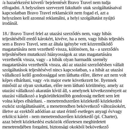
/a hazaérkezést követő/ bejelentését Bravo Travel nem tudja
elfogadni. A helyszínen szervezett fakultatív utak szolgáltatásaival
kapcsolatban Bravo Travel reklamációt nem fogad el, azt a
helyszínen kell azonnal reklamálni, a helyi szolgáltatást nyújtó
irodánál.
18./ Bravo Travel felel az utazási szerződés nem, vagy hibás
teljesítéséből eredő károkért, kivéve, ha a nem, vagy hibás teljesítés
sem a Bravo Travel, sem az általa igénybe vett közreműködő
magatartására nem vezethető vissza, különösen, ha - a szerződés
teljesítésében mutatkozó hiányosságok az utas magatartására
vezethetők vissza, vagy - a hibák olyan harmadik személy
magatartására vezethetők vissza, aki az utazási szerződésben vállalt
szolgáltatások teljesítésével nincs kapcsolatban, s a hibát az utazási
vállalkozó kellő gondossággal sem láthatta előre, illetve azt nem volt
képes elhárítani, vagy -vis major esete következett be. Ilyennek
minősül az olyan szokatlan, előre nem látható körülmény, amely az
utazási vállalkozó akaratán kívül áll, s amelynek következményeit az
utazási vállalkozó a legkörültekintőbb gondosság mellett sem lett
volna képes elhárítani. - menetrendszerűen közlekedő közlekedési
eszköz szolgáltatásaiért, a menetrendben bekövetkező változásokért,
illetve az ezekből adódóan az utast érintő esetleges anyagi és/vagy
erkölcsi kárért - nem menetrendszerűen közlekedő (pl. Charter),
azaz bérelt közlekedési eszközök előzetesen meghirdetett
menetrendjében forgalmi, biztonsági okokból bekövetkező