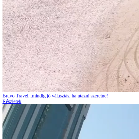
Bravo Travel...mindig jó választás, ha utazni szeretne!
Részletek