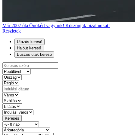
Már 2007 óta Önökért vagyunk! Köszönjük bizalmukat!
Részletek
Utazás kereső
Hajóút kereső
Buszos utak kereső
Keresés