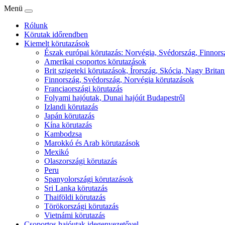
Menü
Rólunk
Körutak időrendben
Kiemelt körutazások
Észak európai körutazás: Norvégia, Svédország, Finnorsz
Amerikai csoportos körutazások
Brit szigeteki körutazások, Írország, Skócia, Nagy Britan
Finnország, Svédország, Norvégia körutazások
Franciaországi körutazás
Folyami hajóutak, Dunai hajóút Budapestről
Izlandi körutazás
Japán körutazás
Kína körutazás
Kambodzsa
Marokkó és Arab körutazások
Mexikó
Olaszországi körutazás
Peru
Spanyolországi körutazások
Sri Lanka körutazás
Thaiföldi körutazás
Törökországi körutazás
Vietnámi körutazás
Csoportos hajóutak idegenvezetővel