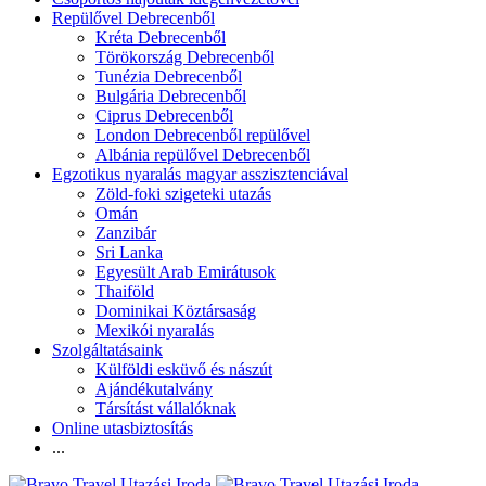
Repülővel Debrecenből
Kréta Debrecenből
Törökország Debrecenből
Tunézia Debrecenből
Bulgária Debrecenből
Ciprus Debrecenből
London Debrecenből repülővel
Albánia repülővel Debrecenből
Egzotikus nyaralás magyar asszisztenciával
Zöld-foki szigeteki utazás
Omán
Zanzibár
Sri Lanka
Egyesült Arab Emirátusok
Thaiföld
Dominikai Köztársaság
Mexikói nyaralás
Szolgáltatásaink
Külföldi esküvő és nászút
Ajándékutalvány
Társítást vállalóknak
Online utasbiztosítás
...