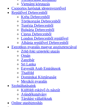
Vietnámi körutazás
Csoportos hajóutak idegenvezetővel
Repülővel Debrecenből
Kréta Debrecenből
Törökország Debrecenből
Tunézia Debrecenből
Bulgária Debrecenből
Ciprus Debrecenből
London Debrecenből repülővel
Albánia repülővel Debrecenből
Egzotikus nyaralás magyar asszisztenciával
Zöld-foki szigeteki utazás
Omán
Zanzibár
Sri Lanka
Egyesült Arab Emirátusok
Thaiföld
Dominikai Köztársaság
Mexikói nyaralás
Szolgáltatásaink
Külföldi esküvő és nászút
Ajándékutalvány
Társítást vállalóknak
Online utasbiztosítás