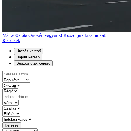
Már 2007 óta Önökért vagyunk! Köszönjük bizalmukat!
Részletek
Utazás kereső
Hajóút kereső
Buszos utak kereső
Keresés