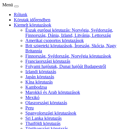
Menü
Rólunk
Körutak időrendben
Kiemelt körutazások
Észak európai körutazás: Norvégia, Svédország,
Finnország, Dánia, Izland, Litvánia, Lettország
Amerikai csoportos körutazások
Brit szigeteki körutazások, Írország, Skócia, Nagy
Britannia
Finnország, Svédország, Norvégia körutazások
Franciaországi körutazás
Folyami hajóutak, Dunai hajóút Budapestről
Izlandi körutazás
Japán körutazás
Kína körutazás
Kambodzsa
Marokkó és Arab körutazások
Mexikó
Olaszországi körutazás
Peru
Spanyolországi körutazások
Sri Lanka körutazás
Thaiföldi körutazás
Törökországi körutazás