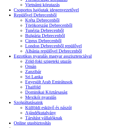
Vietnámi körutazás
Csoportos hajóutak idegenvezetővel
Repülővel Debrecenből
Kréta Debrecenből
Törökország Debrecenből
Tunézia Debrecenből
Bulgária Debrecenből
Ciprus Debrecenből
London Debrecenből repülővel
Albánia repülővel Debrecenből
Egzotikus nyaralás magyar asszisztenciával
Zöld-foki szigeteki utazás
Omán
Zanzibár
Sri Lanka
Egyesült Arab Emirátusok
Thaiföld
Dominikai Köztársaság
Mexikói nyaralás
Szolgáltatásaink
Külföldi esküvő és nászút
Ajándékutalvány
Társítást vállalóknak
Online utasbiztosítás