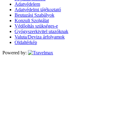
Adatvédelem
Adatvédelmi tájékoztató
Beutazási Szabályok
Konzuli Szolgálat
Védőoltás szükséges-e
Gyógyszerkivitel utazóknak
Valuta/Deviza árfolyamok
Oldaltérkép
Powered by: