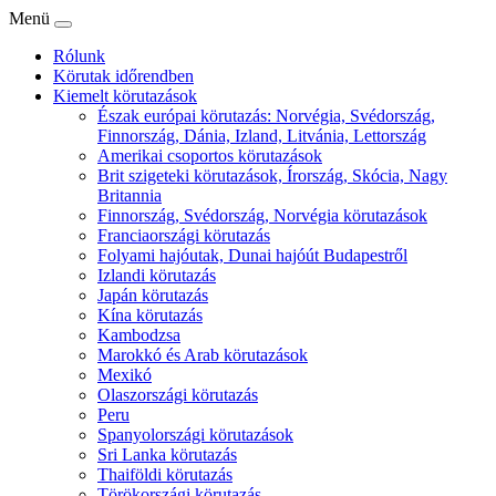
Menü
Rólunk
Körutak időrendben
Kiemelt körutazások
Észak európai körutazás: Norvégia, Svédország,
Finnország, Dánia, Izland, Litvánia, Lettország
Amerikai csoportos körutazások
Brit szigeteki körutazások, Írország, Skócia, Nagy
Britannia
Finnország, Svédország, Norvégia körutazások
Franciaországi körutazás
Folyami hajóutak, Dunai hajóút Budapestről
Izlandi körutazás
Japán körutazás
Kína körutazás
Kambodzsa
Marokkó és Arab körutazások
Mexikó
Olaszországi körutazás
Peru
Spanyolországi körutazások
Sri Lanka körutazás
Thaiföldi körutazás
Törökországi körutazás