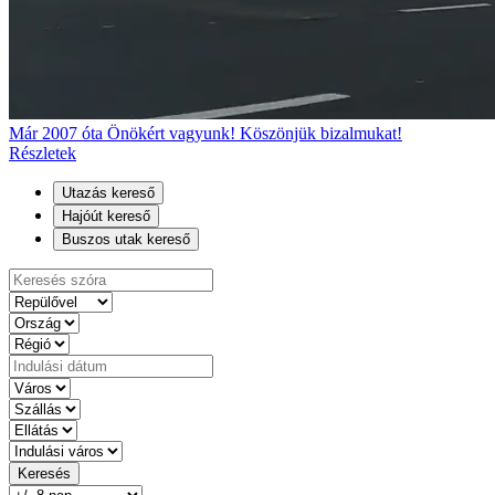
Már 2007 óta Önökért vagyunk! Köszönjük bizalmukat!
Részletek
Utazás kereső
Hajóút kereső
Buszos utak kereső
Keresés