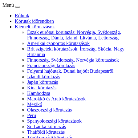
Menü
Rólunk
Körutak időrendben
Kiemelt körutazások
Észak európai körutazás: Norvégia, Svédország,
Finnország, Dánia, Izland, Litvánia, Lettország
Amerikai csoportos körutazások
Brit szigeteki körutazások, Írország, Skócia, Nagy
Britannia
Finnország, Svédország, Norvégia körutazások
Franciaországi körutazás
Folyami hajóutak, Dunai hajóút Budapestről
Izlandi körutazás
Japán körutazás
Kína körutazás
Kambodzsa
Marokkó és Arab körutazások
Mexikó
Olaszországi körutazás
Peru
Spanyolországi körutazások
Sri Lanka körutazás
Thaiföldi körutazás
Törökországi körutazás