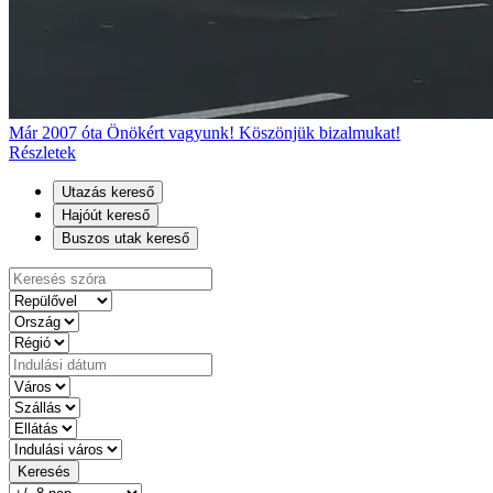
Már 2007 óta Önökért vagyunk! Köszönjük bizalmukat!
Részletek
Utazás kereső
Hajóút kereső
Buszos utak kereső
Keresés