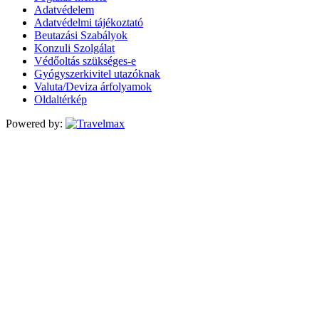
Adatvédelem
Adatvédelmi tájékoztató
Beutazási Szabályok
Konzuli Szolgálat
Védőoltás szükséges-e
Gyógyszerkivitel utazóknak
Valuta/Deviza árfolyamok
Oldaltérkép
Powered by: