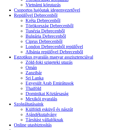
Vietnámi körutazás
Csoportos hajóutak idegenvezetővel
Repülővel Debrecenből
Kréta Debrecenből
Törökország Debrecenből
Tunézia Debrecenből
Bulgária Debrecenből
Ciprus Debrecenből
London Debrecenből repülővel
Albánia repülővel Debrecenből
Egzotikus nyaralás magyar asszisztenciával
Zöld-foki szigeteki utazás
Omán
Zanzibár
Sri Lanka
Egyesült Arab Emirátusok
Thaiföld
Dominikai Köztársaság
Mexikói nyaralás
Szolgáltatásaink
Külföldi esküvő és nászút
Ajándékutalvány
Társítást vállalóknak
Online utasbiztosítás