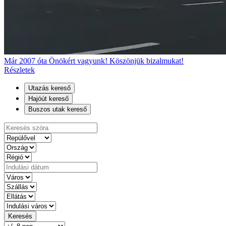
Már 2007 óta Önökért vagyunk! Köszönjük bizalmukat!
Részletek
Utazás kereső
Hajóút kereső
Buszos utak kereső
Keresés