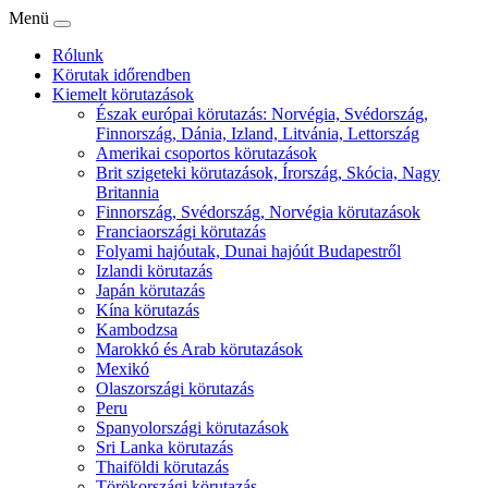
Menü
Rólunk
Körutak időrendben
Kiemelt körutazások
Észak európai körutazás: Norvégia, Svédország,
Finnország, Dánia, Izland, Litvánia, Lettország
Amerikai csoportos körutazások
Brit szigeteki körutazások, Írország, Skócia, Nagy
Britannia
Finnország, Svédország, Norvégia körutazások
Franciaországi körutazás
Folyami hajóutak, Dunai hajóút Budapestről
Izlandi körutazás
Japán körutazás
Kína körutazás
Kambodzsa
Marokkó és Arab körutazások
Mexikó
Olaszországi körutazás
Peru
Spanyolországi körutazások
Sri Lanka körutazás
Thaiföldi körutazás
Törökországi körutazás