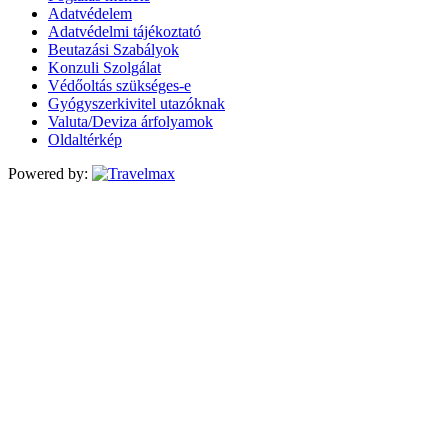
Adatvédelem
Adatvédelmi tájékoztató
Beutazási Szabályok
Konzuli Szolgálat
Védőoltás szükséges-e
Gyógyszerkivitel utazóknak
Valuta/Deviza árfolyamok
Oldaltérkép
Powered by: