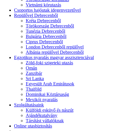
Vietnámi körutazás
Csoportos hajóutak idegenvezetővel
Repülővel Debrecenből
Kréta Debrecenből
Törökország Debrecenből
Tunézia Debrecenből
Bulgária Debrecenből
Ciprus Debrecenből
London Debrecenből repülővel
Albánia repülővel Debrecenből
Egzotikus nyaralás magyar asszisztenciával
Zöld-foki szigeteki utazás
Omán
Zanzibár
Sri Lanka
Egyesült Arab Emirátusok
Thaiföld
Dominikai Köztársaság
Mexikói nyaralás
Szolgáltatásaink
Külföldi esküvő és nászút
Ajándékutalvány
Társítást vállalóknak
Online utasbiztosítás