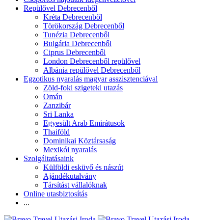
Repülővel Debrecenből
Kréta Debrecenből
Törökország Debrecenből
Tunézia Debrecenből
Bulgária Debrecenből
Ciprus Debrecenből
London Debrecenből repülővel
Albánia repülővel Debrecenből
Egzotikus nyaralás magyar asszisztenciával
Zöld-foki szigeteki utazás
Omán
Zanzibár
Sri Lanka
Egyesült Arab Emirátusok
Thaiföld
Dominikai Köztársaság
Mexikói nyaralás
Szolgáltatásaink
Külföldi esküvő és nászút
Ajándékutalvány
Társítást vállalóknak
Online utasbiztosítás
...