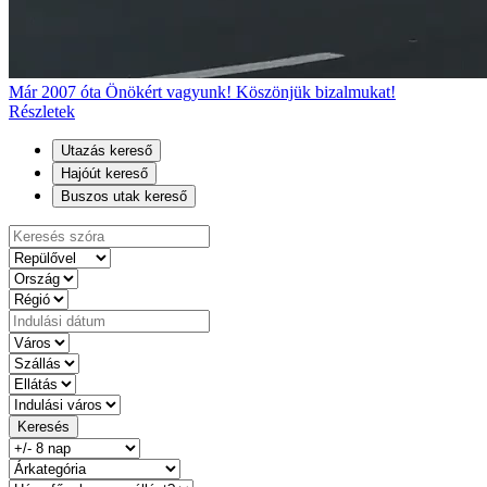
Már 2007 óta Önökért vagyunk! Köszönjük bizalmukat!
Részletek
Utazás kereső
Hajóút kereső
Buszos utak kereső
Keresés