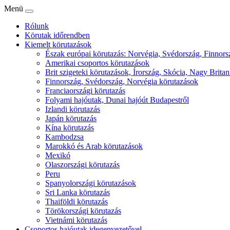
Menü
Rólunk
Körutak időrendben
Kiemelt körutazások
Észak európai körutazás: Norvégia, Svédország, Finnorsz
Amerikai csoportos körutazások
Brit szigeteki körutazások, Írország, Skócia, Nagy Britan
Finnország, Svédország, Norvégia körutazások
Franciaországi körutazás
Folyami hajóutak, Dunai hajóút Budapestről
Izlandi körutazás
Japán körutazás
Kína körutazás
Kambodzsa
Marokkó és Arab körutazások
Mexikó
Olaszországi körutazás
Peru
Spanyolországi körutazások
Sri Lanka körutazás
Thaiföldi körutazás
Törökországi körutazás
Vietnámi körutazás
Csoportos hajóutak idegenvezetővel