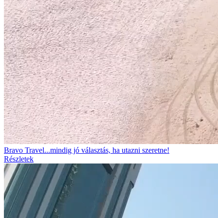
Bravo Travel...mindig jó választás, ha utazni szeretne!
Részletek