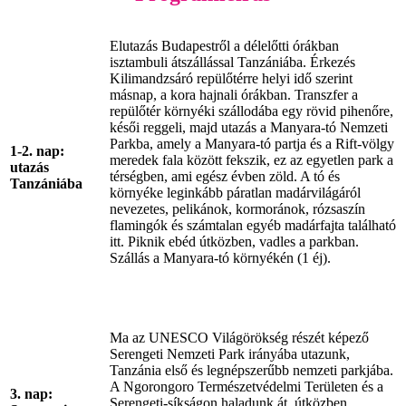
Elutazás Budapestről a délelőtti órákban
isztambuli átszállással Tanzániába. Érkezés
Kilimandzsáró repülőtérre helyi idő szerint
másnap, a kora hajnali órákban. Transzfer a
repülőtér környéki szállodába egy rövid pihenőre,
késői reggeli, majd utazás a Manyara-tó Nemzeti
Parkba, amely a Manyara-tó partja és a Rift-völgy
1-2. nap:
meredek fala között fekszik, ez az egyetlen park a
utazás
térségben, ami egész évben zöld. A tó és
Tanzániába
környéke leginkább páratlan madárvilágáról
nevezetes, pelikánok, kormoránok, rózsaszín
flamingók és számtalan egyéb madárfajta található
itt. Piknik ebéd útközben, vadles a parkban.
Szállás a Manyara-tó környékén (1 éj).
Ma az UNESCO Világörökség részét képező
Serengeti Nemzeti Park irányába utazunk,
Tanzánia első és legnépszerűbb nemzeti parkjába.
A Ngorongoro Természetvédelmi Területen és a
3. nap:
Serengeti-síkságon haladunk át, útközben