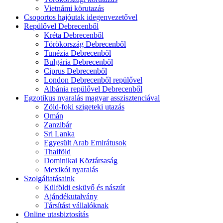
Vietnámi körutazás
Csoportos hajóutak idegenvezetővel
Repülővel Debrecenből
Kréta Debrecenből
Törökország Debrecenből
Tunézia Debrecenből
Bulgária Debrecenből
Ciprus Debrecenből
London Debrecenből repülővel
Albánia repülővel Debrecenből
Egzotikus nyaralás magyar asszisztenciával
Zöld-foki szigeteki utazás
Omán
Zanzibár
Sri Lanka
Egyesült Arab Emirátusok
Thaiföld
Dominikai Köztársaság
Mexikói nyaralás
Szolgáltatásaink
Külföldi esküvő és nászút
Ajándékutalvány
Társítást vállalóknak
Online utasbiztosítás