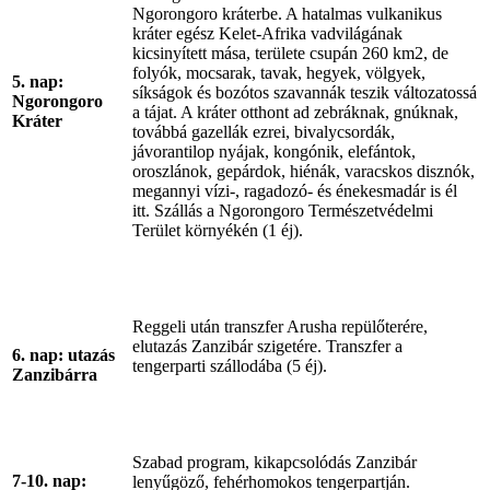
Ngorongoro kráterbe. A hatalmas vulkanikus
kráter egész Kelet-Afrika vadvilágának
kicsinyített mása, területe csupán 260 km2, de
folyók, mocsarak, tavak, hegyek, völgyek,
5. nap:
síkságok és bozótos szavannák teszik változatossá
Ngorongoro
a tájat. A kráter otthont ad zebráknak, gnúknak,
Kráter
továbbá gazellák ezrei, bivalycsordák,
jávorantilop nyájak, kongónik, elefántok,
oroszlánok, gepárdok, hiénák, varacskos disznók,
megannyi vízi-, ragadozó- és énekesmadár is él
itt. Szállás a Ngorongoro Természetvédelmi
Terület környékén (1 éj).
Reggeli után transzfer Arusha repülőterére,
elutazás Zanzibár szigetére. Transzfer a
6. nap: utazás
tengerparti szállodába (5 éj).
Zanzibárra
Szabad program, kikapcsolódás Zanzibár
7-10. nap:
lenyűgöző, fehérhomokos tengerpartján.