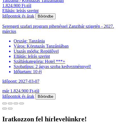
Tanzánia / Körutazás Tanzániában
1.824.900 Ft-tól
Ellátás: leírás szerint
Időpontok és árak
Bőröndbe
Serengeti szafari program pihenéssel Zanzibár szigetén - 2027.
március
Ország:
Tanzánia
Város:
Körutazás Tanzániában
Utazás módja:
Repülővel
Ellátás:
leírás szerint
Szálláskategória:
Hotel ***+
Szobatípus:
2 ágyas szoba kedvezménnyel!
Időtartam:
10 éj
Időpont: 2027-03-07
már 1.824.900 Ft-tól
Időpontok és árak
Bőröndbe
Iratkozzon fel hírlevelünkre!