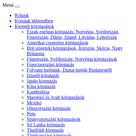
Menü
Rólunk
Körutak időrendben
Kiemelt körutazások
Észak európai körutazás: Norvégia, Svédország,
Finnország, Dánia, Izland, Litvánia, Lettország
Amerikai csoportos körutazások
Brit szigeteki körutazások, Írország, Skócia, Nagy
Britannia
Finnország, Svédország, Norvégia körutazások
Franciaországi körutazás
Folyami hajóutak, Dunai hajóút Budapestről
Izlandi körutazás
Japán körutazás
Kína körutazás
Kambodzsa
Marokkó és Arab körutazások
Mexikó
Olaszországi körutazás
Peru
Spanyolországi körutazások
Sri Lanka körutazás
Thaiföldi körutazás
Törökországi körutazás