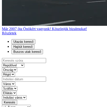
Már 2007 óta Önökért vagyunk! Köszönjük bizalmukat!
Részletek
Utazás kereső
Hajóút kereső
Buszos utak kereső
Keresés