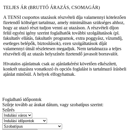
TELJES ÁR (BRUTTÓ ÁRAZÁS, CSOMAGÁR)
A TENSI csoportos utazások részvételi díja valamennyi kötelezően
fizetendő költséget tartalmaz, amely minimálisan szükséges ahhoz,
hogy az utazó részt tudjon venni az utazáson. A részvételi díjon
felül egyéni igény szerint foglalhatók további szolgáltatások (pl.
fakultatív ellátás, fakultatív programok, extra poggyász, vízumdíj,
esetleges belépők, biztosítások), ezen szolgáltatások díját
valamennyi útnál részletesen megadjuk. Nem tartalmazza a teljes
részvételi díj az utazás helyszínén fizetendő javasolt borravalót.
Hivatalos ajánlatnak csak az ajánlatkérést követően elkészített,
konkrét utazásra vonatkozó és opciós foglalást is tartalmazó írásbeli
ajánlat minősül. A helyek elfogyhatnak.
Foglalható időpontok
Szűrje tovább az árakat dátum, vagy szobatípus szerint:
Szűrés