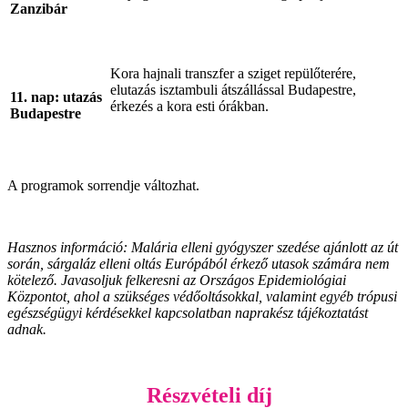
Zanzibár
Kora hajnali transzfer a sziget repülőterére,
elutazás isztambuli átszállással Budapestre,
11. nap: utazás
érkezés a kora esti órákban.
Budapestre
A programok sorrendje változhat.
Hasznos információ: Malária elleni gyógyszer szedése ajánlott az út
során, sárgaláz elleni oltás Európából érkező utasok számára nem
kötelező. Javasoljuk felkeresni az Országos Epidemiológiai
Központot, ahol a szükséges védőoltásokkal, valamint egyéb trópusi
egészségügyi kérdésekkel kapcsolatban naprakész tájékoztatást
adnak.
Részvételi díj