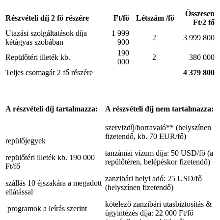
Összesen
Részvételi díj 2 fő részére
Ft/fő
Létszám /fő
Ft/2 fő
Utazási szolgáltatások díja
1 999
2
3 999 800
kétágyas szobában
900
190
Repülőtéri illeték kb.
2
380 000
000
Teljes csomagár 2 fő részére
4 379 800
A részvételi díj tartalmazza:
A részvételi díj nem tartalmazza:
szervizdíj/borravaló** (helyszínen
fizetendő, kb. 70 EUR/fő)
repülőjegyek
tanzániai vízum díja: 50 USD/fő (a
repülőtéri illeték kb. 190 000
repülőtéren, belépéskor fizetendő)
Ft/fő
zanzibári helyi adó: 25 USD/fő
szállás 10 éjszakára a megadott
(helyszínen fizetendő)
ellátással
kötelező zanzibári utasbiztosítás &
programok a leírás szerint
ügyintézés díja: 22 000 Ft/fő