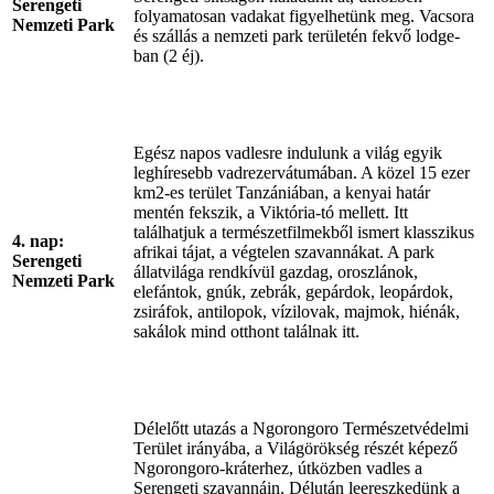
Serengeti
folyamatosan vadakat figyelhetünk meg. Vacsora
Nemzeti Park
és szállás a nemzeti park területén fekvő lodge-
ban (2 éj).
Egész napos vadlesre indulunk a világ egyik
leghíresebb vadrezervátumában. A közel 15 ezer
km2-es terület Tanzániában, a kenyai határ
mentén fekszik, a Viktória-tó mellett. Itt
találhatjuk a természetfilmekből ismert klasszikus
4. nap:
afrikai tájat, a végtelen szavannákat. A park
Serengeti
állatvilága rendkívül gazdag, oroszlánok,
Nemzeti Park
elefántok, gnúk, zebrák, gepárdok, leopárdok,
zsiráfok, antilopok, vízilovak, majmok, hiénák,
sakálok mind otthont találnak itt.
Délelőtt utazás a Ngorongoro Természetvédelmi
Terület irányába, a Világörökség részét képező
Ngorongoro-kráterhez, útközben vadles a
Serengeti szavannáin. Délután leereszkedünk a