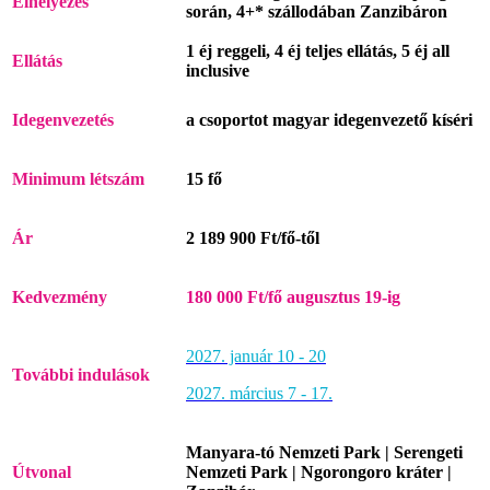
Elhelyezés
során, 4+* szállodában Zanzibáron
1 éj reggeli, 4 éj teljes ellátás, 5 éj all
Ellátás
inclusive
Idegenvezetés
a csoportot magyar idegenvezető kíséri
Minimum
létszám
15 fő
Ár
2 189 900 Ft/fő-től
Kedvezmény
180 000 Ft/fő augusztus 19-ig
2027. január 10 - 20
További indulások
2027. március 7 - 17.
Manyara-tó Nemzeti Park | Serengeti
Útvonal
Nemzeti Park | Ngorongoro kráter |