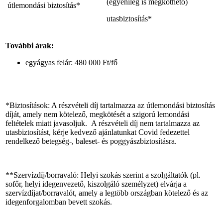
(egyénileg is megköthető)
útlemondási biztosítás*
utasbiztosítás*
További árak:
egyágyas felár: 480 000 Ft/fő
*Biztosítások: A részvételi díj tartalmazza az útlemondási biztosítás
díját, amely nem kötelező, megkötését a szigorú lemondási
feltételek miatt javasoljuk. A részvételi díj nem tartalmazza az
utasbiztosítást, kérje kedvező ajánlatunkat Covid fedezettel
rendelkező betegség-, baleset- és poggyászbiztosításra.
**Szervízdíj/borravaló: Helyi szokás szerint a szolgáltatók (pl.
sofőr, helyi idegenvezető, kiszolgáló személyzet) elvárja a
szervízdíjat/borravalót, amely a legtöbb országban kötelező és az
idegenforgalomban bevett szokás.