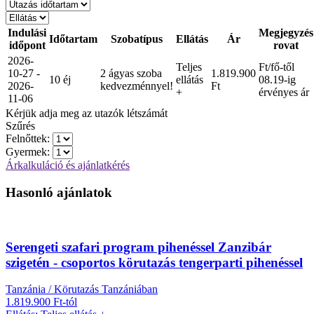
Indulási
Megjegyzés
Időtartam
Szobatípus
Ellátás
Ár
időpont
rovat
2026-
Teljes
Ft/fő-től
10-27 -
2 ágyas szoba
1.819.900
10 éj
ellátás
08.19-ig
2026-
kedvezménnyel!
Ft
+
érvényes ár
11-06
Kérjük adja meg az utazók létszámát
Szűrés
Felnőttek:
Gyermek:
Árkalkuláció és ajánlatkérés
Hasonló ajánlatok
Serengeti szafari program pihenéssel Zanzibár
szigetén - csoportos körutazás tengerparti pihenéssel
Tanzánia / Körutazás Tanzániában
1.819.900 Ft-tól