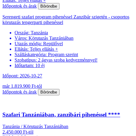
Ellátás: Teljes ellátás +
Időpontok és árak
Bőröndbe
Serengeti szafari program pihenéssel Zanzibár szigetén - csoportos
körutazás tengerparti pihenéssel
Ország:
Tanzánia
Város:
Körutazás Tanzániában
Utazás módja:
Repülővel
Ellátás:
Teljes ellátás +
Szálláskategória:
Program szerint
Szobatípus:
2 ágyas szoba kedvezménnyel!
Időtartam:
10 éj
Időpont: 2026-10-27
már 1.819.900 Ft-tól
Időpontok és árak
Bőröndbe
Szafari Tanzániában, zanzibári pihenéssel ****
Tanzánia / Körutazás Tanzániában
2.450.000 Ft-tól