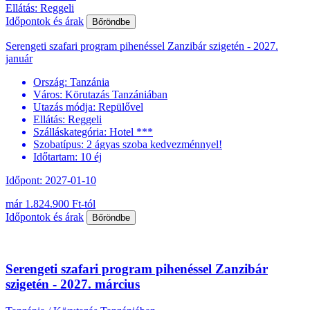
Ellátás: Reggeli
Időpontok és árak
Bőröndbe
Serengeti szafari program pihenéssel Zanzibár szigetén - 2027.
január
Ország:
Tanzánia
Város:
Körutazás Tanzániában
Utazás módja:
Repülővel
Ellátás:
Reggeli
Szálláskategória:
Hotel ***
Szobatípus:
2 ágyas szoba kedvezménnyel!
Időtartam:
10 éj
Időpont: 2027-01-10
már 1.824.900 Ft-tól
Időpontok és árak
Bőröndbe
Serengeti szafari program pihenéssel Zanzibár
szigetén - 2027. március