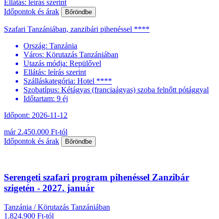
Ellátás: leírás szerint
Időpontok és árak
Bőröndbe
Szafari Tanzániában, zanzibári pihenéssel ****
Ország:
Tanzánia
Város:
Körutazás Tanzániában
Utazás módja:
Repülővel
Ellátás:
leírás szerint
Szálláskategória:
Hotel ****
Szobatípus:
Kétágyas (franciaágyas) szoba felnőtt pótággyal
Időtartam:
9 éj
Időpont: 2026-11-12
már 2.450.000 Ft-tól
Időpontok és árak
Bőröndbe
Serengeti szafari program pihenéssel Zanzibár
szigetén - 2027. január
Tanzánia / Körutazás Tanzániában
1.824.900 Ft-tól