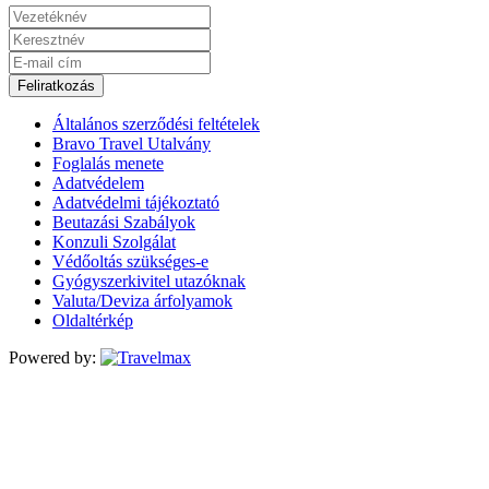
Feliratkozás
Általános szerződési feltételek
Bravo Travel Utalvány
Foglalás menete
Adatvédelem
Adatvédelmi tájékoztató
Beutazási Szabályok
Konzuli Szolgálat
Védőoltás szükséges-e
Gyógyszerkivitel utazóknak
Valuta/Deviza árfolyamok
Oldaltérkép
Powered by: