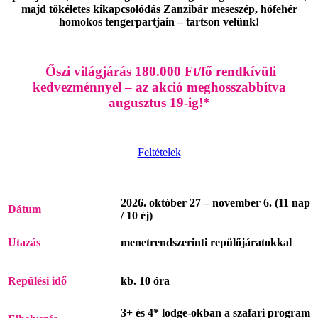
majd tökéletes kikapcsolódás Zanzibár meseszép, hófehér
homokos tengerpartjain – tartson velünk!
Őszi világjárás 180.000 Ft/fő rendkívüli
kedvezménnyel – az akció meghosszabbítva
augusztus 19-ig!*
Feltételek
2026. október 27 – november 6. (11 nap
Dátum
/ 10 éj)
Utazás
menetrendszerinti repülőjáratokkal
Repülési idő
kb. 10 óra
3+ és 4* lodge-okban a szafari program