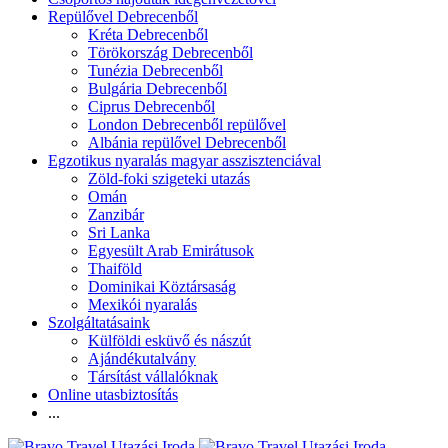
Repülővel Debrecenből
Kréta Debrecenből
Törökország Debrecenből
Tunézia Debrecenből
Bulgária Debrecenből
Ciprus Debrecenből
London Debrecenből repülővel
Albánia repülővel Debrecenből
Egzotikus nyaralás magyar asszisztenciával
Zöld-foki szigeteki utazás
Omán
Zanzibár
Sri Lanka
Egyesült Arab Emirátusok
Thaiföld
Dominikai Köztársaság
Mexikói nyaralás
Szolgáltatásaink
Külföldi esküvő és nászút
Ajándékutalvány
Társítást vállalóknak
Online utasbiztosítás
...