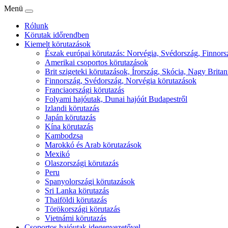
Menü
Rólunk
Körutak időrendben
Kiemelt körutazások
Észak európai körutazás: Norvégia, Svédország, Finnorsz
Amerikai csoportos körutazások
Brit szigeteki körutazások, Írország, Skócia, Nagy Britan
Finnország, Svédország, Norvégia körutazások
Franciaországi körutazás
Folyami hajóutak, Dunai hajóút Budapestről
Izlandi körutazás
Japán körutazás
Kína körutazás
Kambodzsa
Marokkó és Arab körutazások
Mexikó
Olaszországi körutazás
Peru
Spanyolországi körutazások
Sri Lanka körutazás
Thaiföldi körutazás
Törökországi körutazás
Vietnámi körutazás
Csoportos hajóutak idegenvezetővel