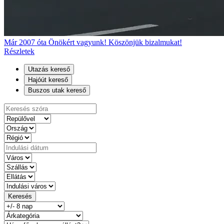
Már 2007 óta Önökért vagyunk! Köszönjük bizalmukat!
Részletek
Utazás kereső
Hajóút kereső
Buszos utak kereső
Keresés