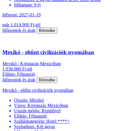
Időtartam:
9 éj
Időpont: 2027-01-19
már 1.014.900 Ft-tól
Időpontok és árak
Bőröndbe
Mexikó - eltűnt civilizációk nyomában
Mexikó / Körutazás Mexicóban
1.030.000 Ft-tól
Ellátás: Félpanzió
Időpontok és árak
Bőröndbe
Mexikó - eltűnt civilizációk nyomában
Ország:
Mexikó
Város:
Körutazás Mexicóban
Utazás módja:
Repülővel
Ellátás:
Félpanzió
Szálláskategória:
Hotel ****+
Szobatípus:
Két ágyas