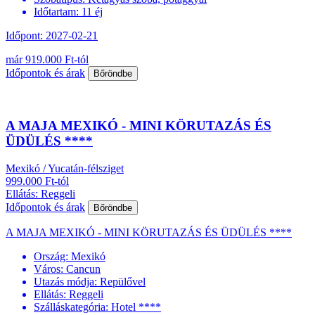
Időtartam:
11 éj
Időpont: 2027-02-21
már 919.000 Ft-tól
Időpontok és árak
Bőröndbe
A MAJA MEXIKÓ - MINI KÖRUTAZÁS ÉS
ÜDÜLÉS ****
Mexikó / Yucatán-félsziget
999.000 Ft-tól
Ellátás: Reggeli
Időpontok és árak
Bőröndbe
A MAJA MEXIKÓ - MINI KÖRUTAZÁS ÉS ÜDÜLÉS ****
Ország:
Mexikó
Város:
Cancun
Utazás módja:
Repülővel
Ellátás:
Reggeli
Szálláskategória:
Hotel ****