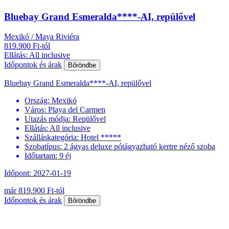
Bluebay Grand Esmeralda****-AI, repülővel
Mexikó / Maya Riviéra
819.900 Ft-tól
Ellátás: All inclusive
Időpontok és árak
Bőröndbe
Bluebay Grand Esmeralda****-AI, repülővel
Ország:
Mexikó
Város:
Playa del Carmen
Utazás módja:
Repülővel
Ellátás:
All inclusive
Szálláskategória:
Hotel *****
Szobatípus:
2 ágyas deluxe pótágyazható kertre néző szoba
Időtartam:
9 éj
Időpont: 2027-01-19
már 819.900 Ft-tól
Időpontok és árak
Bőröndbe