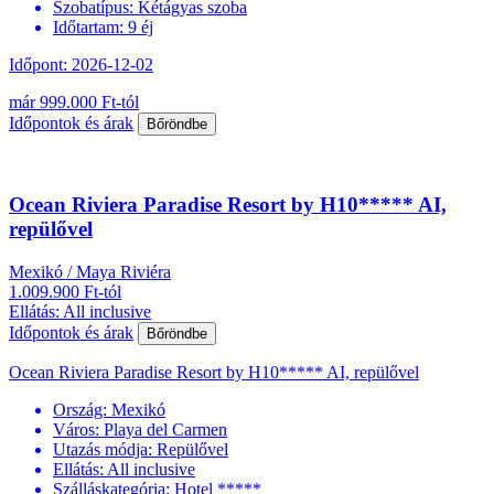
Szobatípus:
Kétágyas szoba
Időtartam:
9 éj
Időpont: 2026-12-02
már 999.000 Ft-tól
Időpontok és árak
Bőröndbe
Ocean Riviera Paradise Resort by H10***** AI,
repülővel
Mexikó / Maya Riviéra
1.009.900 Ft-tól
Ellátás: All inclusive
Időpontok és árak
Bőröndbe
Ocean Riviera Paradise Resort by H10***** AI, repülővel
Ország:
Mexikó
Város:
Playa del Carmen
Utazás módja:
Repülővel
Ellátás:
All inclusive
Szálláskategória:
Hotel *****