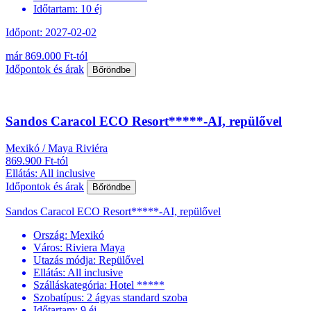
Időtartam:
10 éj
Időpont: 2027-02-02
már 869.000 Ft-tól
Időpontok és árak
Bőröndbe
Sandos Caracol ECO Resort*****-AI, repülővel
Mexikó / Maya Riviéra
869.900 Ft-tól
Ellátás: All inclusive
Időpontok és árak
Bőröndbe
Sandos Caracol ECO Resort*****-AI, repülővel
Ország:
Mexikó
Város:
Riviera Maya
Utazás módja:
Repülővel
Ellátás:
All inclusive
Szálláskategória:
Hotel *****
Szobatípus:
2 ágyas standard szoba
Időtartam:
9 éj