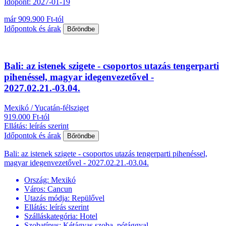
Időpont: 2027-01-19
már 909.900 Ft-tól
Időpontok és árak
Bőröndbe
Bali: az istenek szigete - csoportos utazás tengerparti
pihenéssel, magyar idegenvezetővel -
2027.02.21.-03.04.
Mexikó / Yucatán-félsziget
919.000 Ft-tól
Ellátás: leírás szerint
Időpontok és árak
Bőröndbe
Bali: az istenek szigete - csoportos utazás tengerparti pihenéssel,
magyar idegenvezetővel - 2027.02.21.-03.04.
Ország:
Mexikó
Város:
Cancun
Utazás módja:
Repülővel
Ellátás:
leírás szerint
Szálláskategória:
Hotel
Szobatípus:
Kétágyas szoba, pótággyal