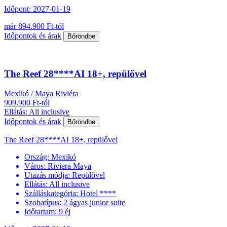
Időpont: 2027-01-19
már 894.900 Ft-tól
Időpontok és árak
Bőröndbe
The Reef 28****AI 18+, repülővel
Mexikó / Maya Riviéra
909.900 Ft-tól
Ellátás: All inclusive
Időpontok és árak
Bőröndbe
The Reef 28****AI 18+, repülővel
Ország:
Mexikó
Város:
Riviera Maya
Utazás módja:
Repülővel
Ellátás:
All inclusive
Szálláskategória:
Hotel ****
Szobatípus:
2 ágyas junior suite
Időtartam:
9 éj