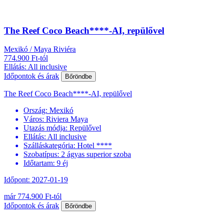
The Reef Coco Beach****-AI, repülővel
Mexikó / Maya Riviéra
774.900 Ft-tól
Ellátás: All inclusive
Időpontok és árak
Bőröndbe
The Reef Coco Beach****-AI, repülővel
Ország:
Mexikó
Város:
Riviera Maya
Utazás módja:
Repülővel
Ellátás:
All inclusive
Szálláskategória:
Hotel ****
Szobatípus:
2 ágyas superior szoba
Időtartam:
9 éj
Időpont: 2027-01-19
már 774.900 Ft-tól
Időpontok és árak
Bőröndbe