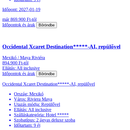
Időpont: 2027-01-19
már 869.900 Ft-tól
Időpontok és árak
Bőröndbe
Occidental Xcaret Destination*****-AI, repülővel
Mexikó / Maya Riviéra
894.900 Ft-tól
Ellátás: All inclusive
Időpontok és árak
Bőröndbe
Occidental Xcaret Destination*****-AI, repülővel
Ország:
Mexikó
Város:
Riviera Maya
Utazás módja:
Repülővel
Ellátás:
All inclusive
Szálláskategória:
Hotel *****
Szobatípus:
2 ágyas deluxe szoba
Időtartam:
9 éj