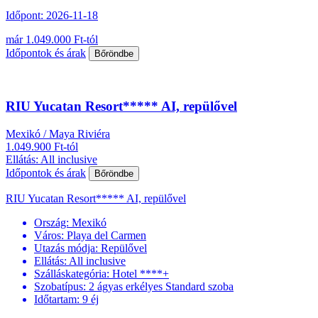
Időpont: 2026-11-18
már 1.049.000 Ft-tól
Időpontok és árak
Bőröndbe
RIU Yucatan Resort***** AI, repülővel
Mexikó / Maya Riviéra
1.049.900 Ft-tól
Ellátás: All inclusive
Időpontok és árak
Bőröndbe
RIU Yucatan Resort***** AI, repülővel
Ország:
Mexikó
Város:
Playa del Carmen
Utazás módja:
Repülővel
Ellátás:
All inclusive
Szálláskategória:
Hotel ****+
Szobatípus:
2 ágyas erkélyes Standard szoba
Időtartam:
9 éj