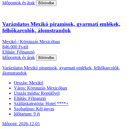
Időpontok és árak
Bőröndbe
Varázslatos Mexikó piramisok, gyarmati emlékek,
felhőkarcolók, álomstrandok
Mexikó / Körutazás Mexicóban
846.000 Ft-tól
Ellátás: Félpanzió
Időpontok és árak
Bőröndbe
Varázslatos Mexikó piramisok, gyarmati emlékek, felhőkarcolók,
álomstrandok
Ország:
Mexikó
Város:
Körutazás Mexicóban
Utazás módja:
Repülővel
Ellátás:
Félpanzió
Szálláskategória:
Hotel ****+
Szobatípus:
Két ágyas
Időtartam:
9 éj
Időpont: 2026-12-01