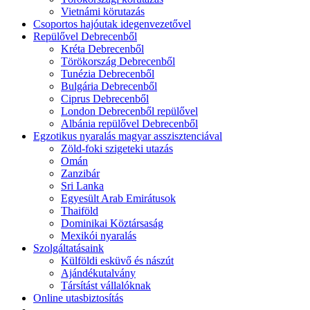
Vietnámi körutazás
Csoportos hajóutak idegenvezetővel
Repülővel Debrecenből
Kréta Debrecenből
Törökország Debrecenből
Tunézia Debrecenből
Bulgária Debrecenből
Ciprus Debrecenből
London Debrecenből repülővel
Albánia repülővel Debrecenből
Egzotikus nyaralás magyar asszisztenciával
Zöld-foki szigeteki utazás
Omán
Zanzibár
Sri Lanka
Egyesült Arab Emirátusok
Thaiföld
Dominikai Köztársaság
Mexikói nyaralás
Szolgáltatásaink
Külföldi esküvő és nászút
Ajándékutalvány
Társítást vállalóknak
Online utasbiztosítás