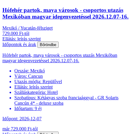
Hófehér partok, maya városok - csoportos utazás
Mexikóban magyar idegenvezetéssel 2026.12.07-16.
Mexikó / Yucatán-félsziget
729.000 Ft-tól
Ellátás: leírás szerint
Időpontok és árak
Bőröndbe
Hófehér partok, maya városok - csoportos utazás Mexikóban
magyar idegenvezetéssel 2026.12.07-16.
Ország:
Mexikó
Város:
Cancun
Utazás módja:
Repülővel
Ellátás:
leírás szerint
Szálláskategória:
Hotel
Szobatípus:
Kétágyas szoba franciaággyal - GR Solaris
Cancún 4* - deluxe szoba
Időtartam:
9 éj
Időpont: 2026-12-07
már 729.000 Ft-tól