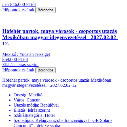
már 846.000 Ft-tól
Időpontok és árak
Bőröndbe
Hófehér partok, maya városok - csoportos utazás
Mexikóban magyar idegenvezetéssel - 2027.02.02-
12.
Mexikó / Yucatán-félsziget
869.000 Ft-tól
Ellátás: leírás szerint
Időpontok és árak
Bőröndbe
Hófehér partok, maya városok - csoportos utazás Mexikóban
magyar idegenvezetéssel - 2027.02.02-12.
Ország:
Mexikó
Város:
Cancun
Utazás módja:
Repülővel
Ellátás:
leírás szerint
Szálláskategória:
Hotel
Szobatípus:
Kétágyas szoba franciaággyal - GR Solaris
Cancún 4* - deluxe szoba