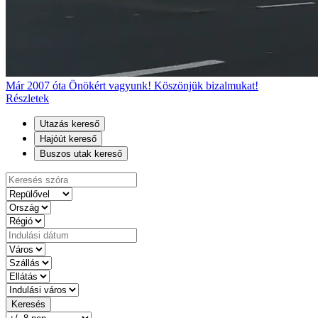
Már 2007 óta Önökért vagyunk! Köszönjük bizalmukat!
Részletek
Utazás kereső
Hajóút kereső
Buszos utak kereső
Keresés