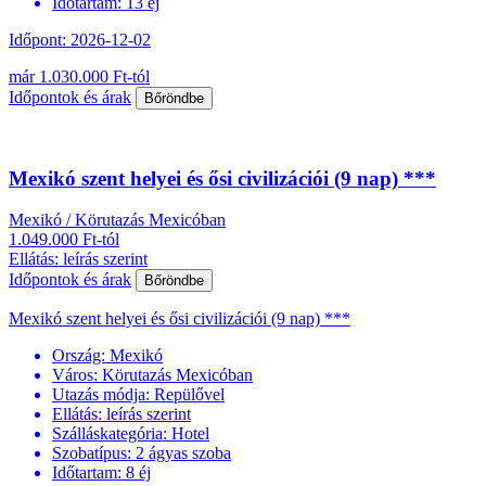
Időtartam:
13 éj
Időpont: 2026-12-02
már 1.030.000 Ft-tól
Időpontok és árak
Bőröndbe
Mexikó szent helyei és ősi civilizációi (9 nap) ***
Mexikó / Körutazás Mexicóban
1.049.000 Ft-tól
Ellátás: leírás szerint
Időpontok és árak
Bőröndbe
Mexikó szent helyei és ősi civilizációi (9 nap) ***
Ország:
Mexikó
Város:
Körutazás Mexicóban
Utazás módja:
Repülővel
Ellátás:
leírás szerint
Szálláskategória:
Hotel
Szobatípus:
2 ágyas szoba
Időtartam:
8 éj