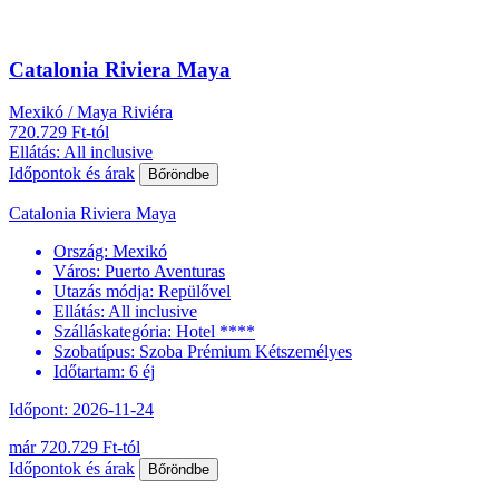
Catalonia Riviera Maya
Mexikó / Maya Riviéra
720.729 Ft-tól
Ellátás: All inclusive
Időpontok és árak
Bőröndbe
Catalonia Riviera Maya
Ország:
Mexikó
Város:
Puerto Aventuras
Utazás módja:
Repülővel
Ellátás:
All inclusive
Szálláskategória:
Hotel ****
Szobatípus:
Szoba Prémium Kétszemélyes
Időtartam:
6 éj
Időpont: 2026-11-24
már 720.729 Ft-tól
Időpontok és árak
Bőröndbe