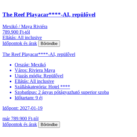
The Reef Playacar****-AI, repülővel
Mexikó / Maya Riviéra
789.900 Ft-tól
Ellátás: All inclusive
Időpontok és árak
Bőröndbe
The Reef Playacar****-AI, repülővel
Ország:
Mexikó
Város:
Riviera Maya
Utazás módja:
Repülővel
Ellátás:
All inclusive
Szálláskategória:
Hotel ****
Szobatípus:
2 ágyas pótágyazható superior szoba
Időtartam:
9 éj
Időpont: 2027-01-19
már 789.900 Ft-tól
Időpontok és árak
Bőröndbe