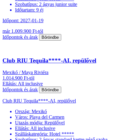
Szobatípus:
2 ágyas junior suite
Időtartam:
9 éj
Időpont: 2027-01-19
már 1.009.900 Ft-tól
Időpontok és árak
Bőröndbe
Club RIU Tequila****-AI, repülővel
Mexikó / Maya Riviéra
1.014.900 Ft-tól
Ellátás: All inclusive
Időpontok és árak
Bőröndbe
Club RIU Tequila****-AI, repülővel
Ország:
Mexikó
Város:
Playa del Carmen
Utazás módja:
Repülővel
Ellátás:
All inclusive
Szálláskategória:
Hotel *****
Szobatípus:
2 ágyas standard kertre néző szoba