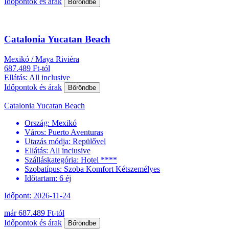
Időpontok és árak
Bőröndbe
Catalonia Yucatan Beach
Mexikó / Maya Riviéra
687.489 Ft-tól
Ellátás: All inclusive
Időpontok és árak
Bőröndbe
Catalonia Yucatan Beach
Ország:
Mexikó
Város:
Puerto Aventuras
Utazás módja:
Repülővel
Ellátás:
All inclusive
Szálláskategória:
Hotel ****
Szobatípus:
Szoba Komfort Kétszemélyes
Időtartam:
6 éj
Időpont: 2026-11-24
már 687.489 Ft-tól
Időpontok és árak
Bőröndbe