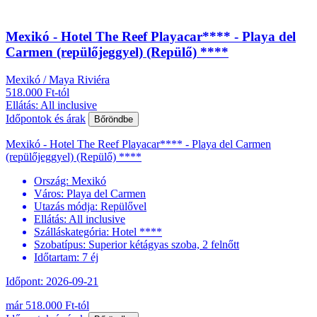
Mexikó - Hotel The Reef Playacar**** - Playa del
Carmen (repülőjeggyel) (Repülő) ****
Mexikó / Maya Riviéra
518.000 Ft-tól
Ellátás: All inclusive
Időpontok és árak
Bőröndbe
Mexikó - Hotel The Reef Playacar**** - Playa del Carmen
(repülőjeggyel) (Repülő) ****
Ország:
Mexikó
Város:
Playa del Carmen
Utazás módja:
Repülővel
Ellátás:
All inclusive
Szálláskategória:
Hotel ****
Szobatípus:
Superior kétágyas szoba, 2 felnőtt
Időtartam:
7 éj
Időpont: 2026-09-21
már 518.000 Ft-tól