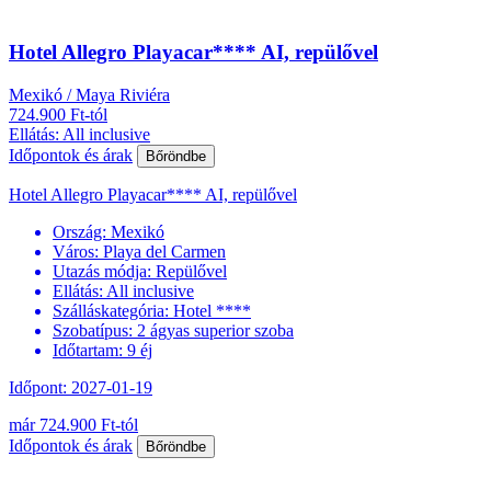
Hotel Allegro Playacar**** AI, repülővel
Mexikó / Maya Riviéra
724.900 Ft-tól
Ellátás: All inclusive
Időpontok és árak
Bőröndbe
Hotel Allegro Playacar**** AI, repülővel
Ország:
Mexikó
Város:
Playa del Carmen
Utazás módja:
Repülővel
Ellátás:
All inclusive
Szálláskategória:
Hotel ****
Szobatípus:
2 ágyas superior szoba
Időtartam:
9 éj
Időpont: 2027-01-19
már 724.900 Ft-tól
Időpontok és árak
Bőröndbe