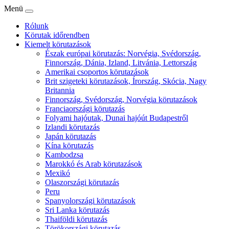
Menü
Rólunk
Körutak időrendben
Kiemelt körutazások
Észak európai körutazás: Norvégia, Svédország,
Finnország, Dánia, Izland, Litvánia, Lettország
Amerikai csoportos körutazások
Brit szigeteki körutazások, Írország, Skócia, Nagy
Britannia
Finnország, Svédország, Norvégia körutazások
Franciaországi körutazás
Folyami hajóutak, Dunai hajóút Budapestről
Izlandi körutazás
Japán körutazás
Kína körutazás
Kambodzsa
Marokkó és Arab körutazások
Mexikó
Olaszországi körutazás
Peru
Spanyolországi körutazások
Sri Lanka körutazás
Thaiföldi körutazás
Törökországi körutazás