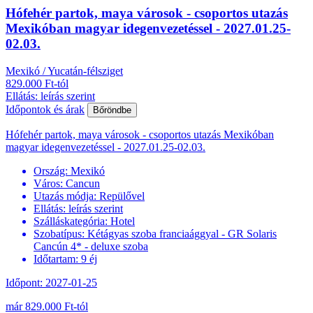
Hófehér partok, maya városok - csoportos utazás
Mexikóban magyar idegenvezetéssel - 2027.01.25-
02.03.
Mexikó / Yucatán-félsziget
829.000 Ft-tól
Ellátás: leírás szerint
Időpontok és árak
Bőröndbe
Hófehér partok, maya városok - csoportos utazás Mexikóban
magyar idegenvezetéssel - 2027.01.25-02.03.
Ország:
Mexikó
Város:
Cancun
Utazás módja:
Repülővel
Ellátás:
leírás szerint
Szálláskategória:
Hotel
Szobatípus:
Kétágyas szoba franciaággyal - GR Solaris
Cancún 4* - deluxe szoba
Időtartam:
9 éj
Időpont: 2027-01-25
már 829.000 Ft-tól