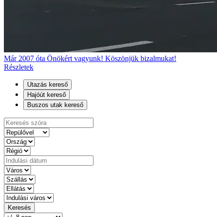
Már 2007 óta Önökért vagyunk! Köszönjük bizalmukat!
Részletek
Utazás kereső
Hajóút kereső
Buszos utak kereső
Keresés