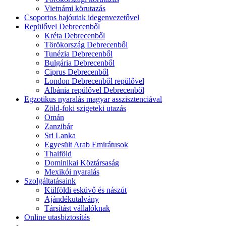
Vietnámi körutazás
Csoportos hajóutak idegenvezetővel
Repülővel Debrecenből
Kréta Debrecenből
Törökország Debrecenből
Tunézia Debrecenből
Bulgária Debrecenből
Ciprus Debrecenből
London Debrecenből repülővel
Albánia repülővel Debrecenből
Egzotikus nyaralás magyar asszisztenciával
Zöld-foki szigeteki utazás
Omán
Zanzibár
Sri Lanka
Egyesült Arab Emirátusok
Thaiföld
Dominikai Köztársaság
Mexikói nyaralás
Szolgáltatásaink
Külföldi esküvő és nászút
Ajándékutalvány
Társítást vállalóknak
Online utasbiztosítás