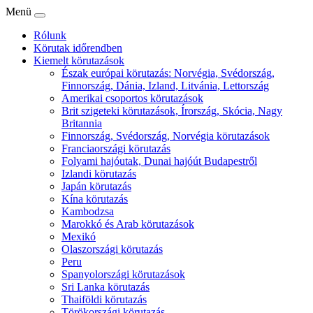
Menü
Rólunk
Körutak időrendben
Kiemelt körutazások
Észak európai körutazás: Norvégia, Svédország,
Finnország, Dánia, Izland, Litvánia, Lettország
Amerikai csoportos körutazások
Brit szigeteki körutazások, Írország, Skócia, Nagy
Britannia
Finnország, Svédország, Norvégia körutazások
Franciaországi körutazás
Folyami hajóutak, Dunai hajóút Budapestről
Izlandi körutazás
Japán körutazás
Kína körutazás
Kambodzsa
Marokkó és Arab körutazások
Mexikó
Olaszországi körutazás
Peru
Spanyolországi körutazások
Sri Lanka körutazás
Thaiföldi körutazás
Törökországi körutazás