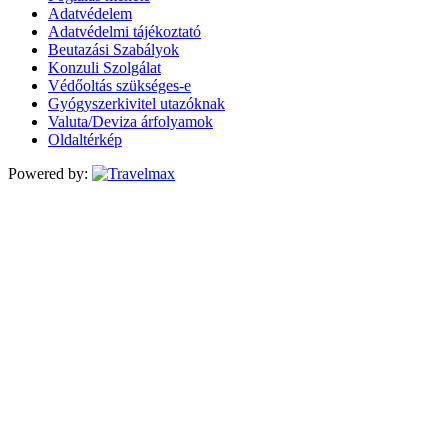
Adatvédelem
Adatvédelmi tájékoztató
Beutazási Szabályok
Konzuli Szolgálat
Védőoltás szükséges-e
Gyógyszerkivitel utazóknak
Valuta/Deviza árfolyamok
Oldaltérkép
Powered by: