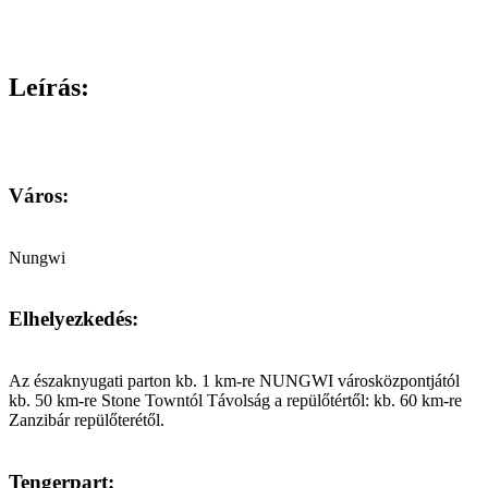
Leírás:
Város:
Nungwi
Elhelyezkedés:
Az északnyugati parton kb. 1 km-re NUNGWI városközpontjától
kb. 50 km-re Stone Towntól Távolság a repülőtértől: kb. 60 km-re
Zanzibár repülőterétől.
Tengerpart: