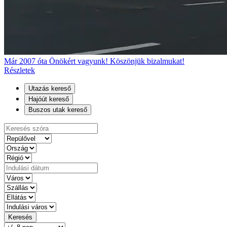
Már 2007 óta Önökért vagyunk! Köszönjük bizalmukat!
Részletek
Utazás kereső
Hajóút kereső
Buszos utak kereső
Keresés