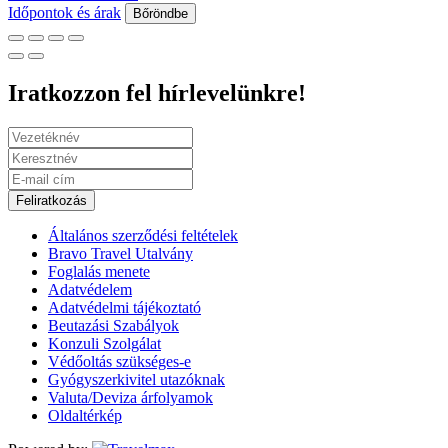
Időpontok és árak
Bőröndbe
Iratkozzon fel hírlevelünkre!
Feliratkozás
Általános szerződési feltételek
Bravo Travel Utalvány
Foglalás menete
Adatvédelem
Adatvédelmi tájékoztató
Beutazási Szabályok
Konzuli Szolgálat
Védőoltás szükséges-e
Gyógyszerkivitel utazóknak
Valuta/Deviza árfolyamok
Oldaltérkép