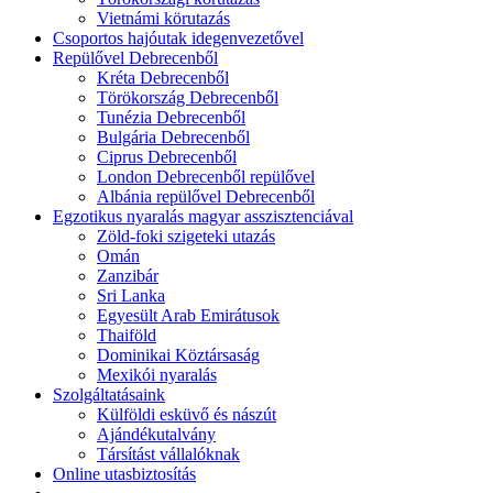
Vietnámi körutazás
Csoportos hajóutak idegenvezetővel
Repülővel Debrecenből
Kréta Debrecenből
Törökország Debrecenből
Tunézia Debrecenből
Bulgária Debrecenből
Ciprus Debrecenből
London Debrecenből repülővel
Albánia repülővel Debrecenből
Egzotikus nyaralás magyar asszisztenciával
Zöld-foki szigeteki utazás
Omán
Zanzibár
Sri Lanka
Egyesült Arab Emirátusok
Thaiföld
Dominikai Köztársaság
Mexikói nyaralás
Szolgáltatásaink
Külföldi esküvő és nászút
Ajándékutalvány
Társítást vállalóknak
Online utasbiztosítás