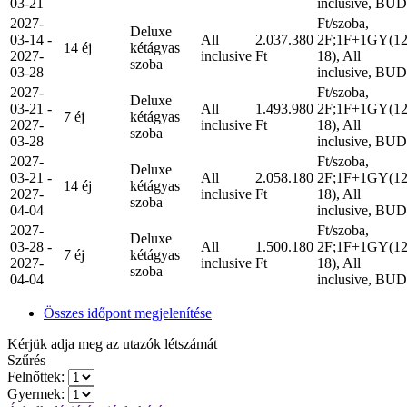
03-21
inclusive, BUD
2027-
Ft/szoba,
Deluxe
03-14 -
All
2.037.380
2F;1F+1GY(12
14 éj
kétágyas
2027-
inclusive
Ft
18), All
szoba
03-28
inclusive, BUD
2027-
Ft/szoba,
Deluxe
03-21 -
All
1.493.980
2F;1F+1GY(12
7 éj
kétágyas
2027-
inclusive
Ft
18), All
szoba
03-28
inclusive, BUD
2027-
Ft/szoba,
Deluxe
03-21 -
All
2.058.180
2F;1F+1GY(12
14 éj
kétágyas
2027-
inclusive
Ft
18), All
szoba
04-04
inclusive, BUD
2027-
Ft/szoba,
Deluxe
03-28 -
All
1.500.180
2F;1F+1GY(12
7 éj
kétágyas
2027-
inclusive
Ft
18), All
szoba
04-04
inclusive, BUD
Összes időpont megjelenítése
Kérjük adja meg az utazók létszámát
Szűrés
Felnőttek:
Gyermek: