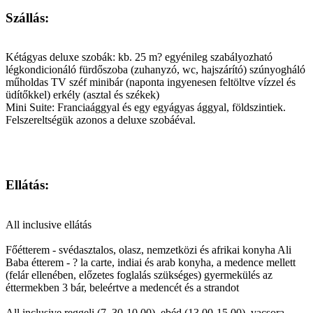
Szállás:
Kétágyas deluxe szobák: kb. 25 m? egyénileg szabályozható
légkondicionáló fürdőszoba (zuhanyzó, wc, hajszárító) szúnyogháló
műholdas TV széf minibár (naponta ingyenesen feltöltve vízzel és
üdítőkkel) erkély (asztal és székek)
Mini Suite: Franciaággyal és egy egyágyas ággyal, földszintiek.
Felszereltségük azonos a deluxe szobáéval.
Ellátás:
All inclusive ellátás
Főétterem - svédasztalos, olasz, nemzetközi és afrikai konyha Ali
Baba étterem - ? la carte, indiai és arab konyha, a medence mellett
(felár ellenében, előzetes foglalás szükséges) gyermekülés az
éttermekben 3 bár, beleértve a medencét és a strandot
All inclusive reggeli (7. 30-10.00), ebéd (13.00-15.00), vacsora