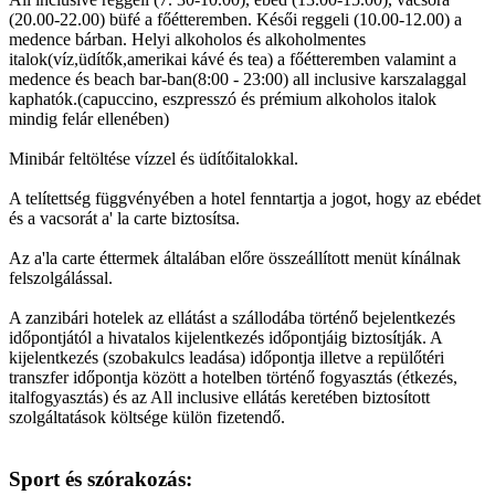
(20.00-22.00) büfé a főétteremben. Késői reggeli (10.00-12.00) a
medence bárban. Helyi alkoholos és alkoholmentes
italok(víz,üdítők,amerikai kávé és tea) a főétteremben valamint a
medence és beach bar-ban(8:00 - 23:00) all inclusive karszalaggal
kaphatók.(capuccino, eszpresszó és prémium alkoholos italok
mindig felár ellenében)
Minibár feltöltése vízzel és üdítőitalokkal.
A telítettség függvényében a hotel fenntartja a jogot, hogy az ebédet
és a vacsorát a' la carte biztosítsa.
Az a'la carte éttermek általában előre összeállított menüt kínálnak
felszolgálással.
A zanzibári hotelek az ellátást a szállodába történő bejelentkezés
időpontjától a hivatalos kijelentkezés időpontjáig biztosítják. A
kijelentkezés (szobakulcs leadása) időpontja illetve a repülőtéri
transzfer időpontja között a hotelben történő fogyasztás (étkezés,
italfogyasztás) és az All inclusive ellátás keretében biztosított
szolgáltatások költsége külön fizetendő.
Sport és szórakozás: