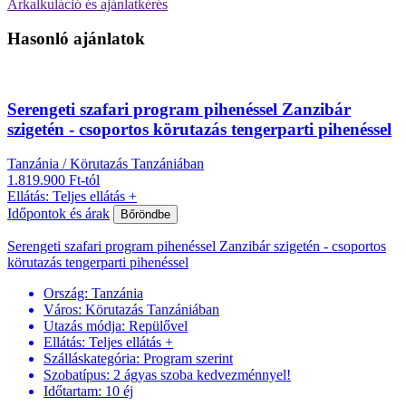
Árkalkuláció és ajánlatkérés
Hasonló ajánlatok
Serengeti szafari program pihenéssel Zanzibár
szigetén - csoportos körutazás tengerparti pihenéssel
Tanzánia / Körutazás Tanzániában
1.819.900 Ft-tól
Ellátás: Teljes ellátás +
Időpontok és árak
Bőröndbe
Serengeti szafari program pihenéssel Zanzibár szigetén - csoportos
körutazás tengerparti pihenéssel
Ország:
Tanzánia
Város:
Körutazás Tanzániában
Utazás módja:
Repülővel
Ellátás:
Teljes ellátás +
Szálláskategória:
Program szerint
Szobatípus:
2 ágyas szoba kedvezménnyel!
Időtartam:
10 éj