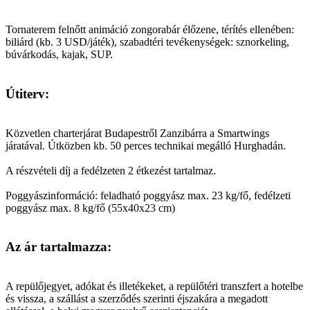
Tornaterem felnőtt animáció zongorabár élőzene, térítés ellenében:
biliárd (kb. 3 USD/játék), szabadtéri tevékenységek: sznorkeling,
búvárkodás, kajak, SUP.
Útiterv:
Közvetlen charterjárat Budapestről Zanzibárra a Smartwings
járatával. Útközben kb. 50 perces technikai megálló Hurghadán.
A részvételi díj a fedélzeten 2 étkezést tartalmaz.
Poggyászinformáció: feladható poggyász max. 23 kg/fő, fedélzeti
poggyász max. 8 kg/fő (55x40x23 cm)
Az ár tartalmazza:
A repülőjegyet, adókat és illetékeket, a repülőtéri transzfert a hotelbe
és vissza, a szállást a szerződés szerinti éjszakára a megadott