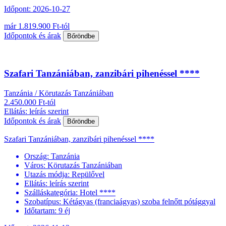
Időpont: 2026-10-27
már 1.819.900 Ft-tól
Időpontok és árak
Bőröndbe
Szafari Tanzániában, zanzibári pihenéssel ****
Tanzánia / Körutazás Tanzániában
2.450.000 Ft-tól
Ellátás: leírás szerint
Időpontok és árak
Bőröndbe
Szafari Tanzániában, zanzibári pihenéssel ****
Ország:
Tanzánia
Város:
Körutazás Tanzániában
Utazás módja:
Repülővel
Ellátás:
leírás szerint
Szálláskategória:
Hotel ****
Szobatípus:
Kétágyas (franciaágyas) szoba felnőtt pótággyal
Időtartam:
9 éj