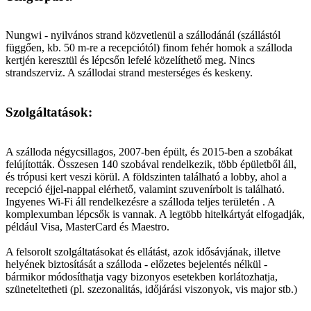
Nungwi - nyilvános strand közvetlenül a szállodánál (szállástól
függően, kb. 50 m-re a recepciótól) finom fehér homok a szálloda
kertjén keresztül és lépcsőn lefelé közelíthető meg. Nincs
strandszerviz. A szállodai strand mesterséges és keskeny.
Szolgáltatások:
A szálloda négycsillagos, 2007-ben épült, és 2015-ben a szobákat
felújították. Összesen 140 szobával rendelkezik, több épületből áll,
és trópusi kert veszi körül. A földszinten található a lobby, ahol a
recepció éjjel-nappal elérhető, valamint szuvenírbolt is található.
Ingyenes Wi-Fi áll rendelkezésre a szálloda teljes területén . A
komplexumban lépcsők is vannak. A legtöbb hitelkártyát elfogadják,
például Visa, MasterCard és Maestro.
A felsorolt szolgáltatásokat és ellátást, azok idősávjának, illetve
helyének biztosítását a szálloda - előzetes bejelentés nélkül -
bármikor módosíthatja vagy bizonyos esetekben korlátozhatja,
szüneteltetheti (pl. szezonalitás, időjárási viszonyok, vis major stb.)