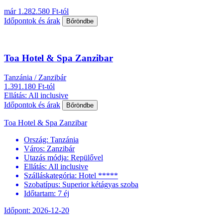
már 1.282.580 Ft-tól
Időpontok és árak
Bőröndbe
Toa Hotel & Spa Zanzibar
Tanzánia / Zanzibár
1.391.180 Ft-tól
Ellátás: All inclusive
Időpontok és árak
Bőröndbe
Toa Hotel & Spa Zanzibar
Ország:
Tanzánia
Város:
Zanzibár
Utazás módja:
Repülővel
Ellátás:
All inclusive
Szálláskategória:
Hotel *****
Szobatípus:
Superior kétágyas szoba
Időtartam:
7 éj
Időpont: 2026-12-20