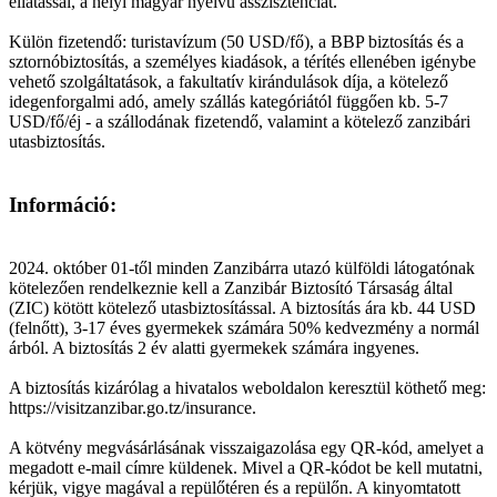
ellátással, a helyi magyar nyelvű asszisztenciát.
Külön fizetendő: turistavízum (50 USD/fő), a BBP biztosítás és a
sztornóbiztosítás, a személyes kiadások, a térítés ellenében igénybe
vehető szolgáltatások, a fakultatív kirándulások díja, a kötelező
idegenforgalmi adó, amely szállás kategóriától függően kb. 5-7
USD/fő/éj - a szállodának fizetendő, valamint a kötelező zanzibári
utasbiztosítás.
Információ:
2024. október 01-től minden Zanzibárra utazó külföldi látogatónak
kötelezően rendelkeznie kell a Zanzibár Biztosító Társaság által
(ZIC) kötött kötelező utasbiztosítással. A biztosítás ára kb. 44 USD
(felnőtt), 3-17 éves gyermekek számára 50% kedvezmény a normál
árból. A biztosítás 2 év alatti gyermekek számára ingyenes.
A biztosítás kizárólag a hivatalos weboldalon keresztül köthető meg:
https://visitzanzibar.go.tz/insurance.
A kötvény megvásárlásának visszaigazolása egy QR-kód, amelyet a
megadott e-mail címre küldenek. Mivel a QR-kódot be kell mutatni,
kérjük, vigye magával a repülőtéren és a repülőn. A kinyomtatott