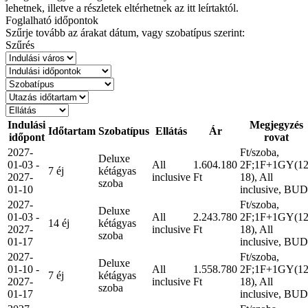
lehetnek, illetve a részletek eltérhetnek az itt leírtaktól.
Foglalható időpontok
Szűrje tovább az árakat dátum, vagy szobatípus szerint:
Szűrés
Indulási
Megjegyzés
Időtartam
Szobatípus
Ellátás
Ár
időpont
rovat
2027-
Ft/szoba,
Deluxe
01-03 -
All
1.604.180
2F;1F+1GY(12
7 éj
kétágyas
2027-
inclusive
Ft
18), All
szoba
01-10
inclusive, BUD
2027-
Ft/szoba,
Deluxe
01-03 -
All
2.243.780
2F;1F+1GY(12
14 éj
kétágyas
2027-
inclusive
Ft
18), All
szoba
01-17
inclusive, BUD
2027-
Ft/szoba,
Deluxe
01-10 -
All
1.558.780
2F;1F+1GY(12
7 éj
kétágyas
2027-
inclusive
Ft
18), All
szoba
01-17
inclusive, BUD