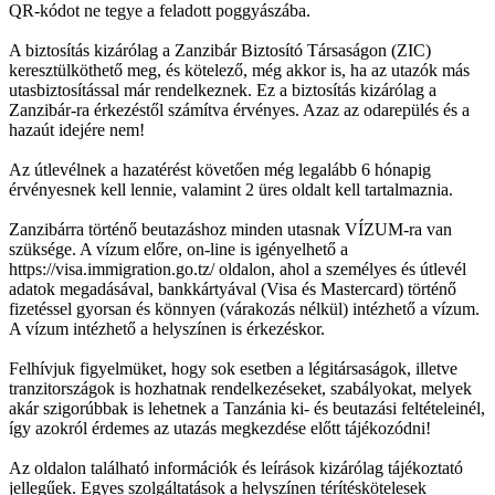
QR-kódot ne tegye a feladott poggyászába.
A biztosítás kizárólag a Zanzibár Biztosító Társaságon (ZIC)
keresztülköthető meg, és kötelező, még akkor is, ha az utazók más
utasbiztosítással már rendelkeznek. Ez a biztosítás kizárólag a
Zanzibár-ra érkezéstől számítva érvényes. Azaz az odarepülés és a
hazaút idejére nem!
Az útlevélnek a hazatérést követően még legalább 6 hónapig
érvényesnek kell lennie, valamint 2 üres oldalt kell tartalmaznia.
Zanzibárra történő beutazáshoz minden utasnak VÍZUM-ra van
szüksége. A vízum előre, on-line is igényelhető a
https://visa.immigration.go.tz/ oldalon, ahol a személyes és útlevél
adatok megadásával, bankkártyával (Visa és Mastercard) történő
fizetéssel gyorsan és könnyen (várakozás nélkül) intézhető a vízum.
A vízum intézhető a helyszínen is érkezéskor.
Felhívjuk figyelmüket, hogy sok esetben a légitársaságok, illetve
tranzitországok is hozhatnak rendelkezéseket, szabályokat, melyek
akár szigorúbbak is lehetnek a Tanzánia ki- és beutazási feltételeinél,
így azokról érdemes az utazás megkezdése előtt tájékozódni!
Az oldalon található információk és leírások kizárólag tájékoztató
jellegűek. Egyes szolgáltatások a helyszínen térítéskötelesek