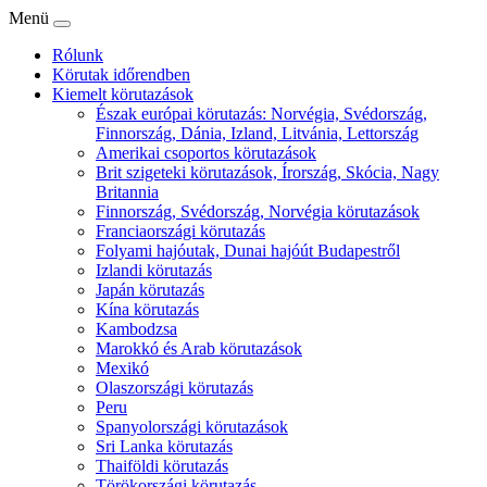
Menü
Rólunk
Körutak időrendben
Kiemelt körutazások
Észak európai körutazás: Norvégia, Svédország,
Finnország, Dánia, Izland, Litvánia, Lettország
Amerikai csoportos körutazások
Brit szigeteki körutazások, Írország, Skócia, Nagy
Britannia
Finnország, Svédország, Norvégia körutazások
Franciaországi körutazás
Folyami hajóutak, Dunai hajóút Budapestről
Izlandi körutazás
Japán körutazás
Kína körutazás
Kambodzsa
Marokkó és Arab körutazások
Mexikó
Olaszországi körutazás
Peru
Spanyolországi körutazások
Sri Lanka körutazás
Thaiföldi körutazás
Törökországi körutazás