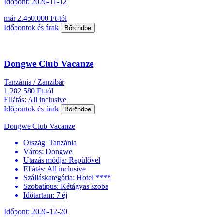
Időpont: 2026-11-12
már 2.450.000 Ft-tól
Időpontok és árak
Bőröndbe
Dongwe Club Vacanze
Tanzánia / Zanzibár
1.282.580 Ft-tól
Ellátás: All inclusive
Időpontok és árak
Bőröndbe
Dongwe Club Vacanze
Ország:
Tanzánia
Város:
Dongwe
Utazás módja:
Repülővel
Ellátás:
All inclusive
Szálláskategória:
Hotel ****
Szobatípus:
Kétágyas szoba
Időtartam:
7 éj
Időpont: 2026-12-20