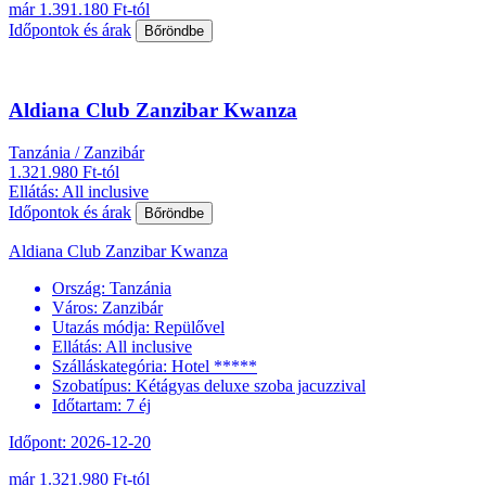
már 1.391.180 Ft-tól
Időpontok és árak
Bőröndbe
Aldiana Club Zanzibar Kwanza
Tanzánia / Zanzibár
1.321.980 Ft-tól
Ellátás: All inclusive
Időpontok és árak
Bőröndbe
Aldiana Club Zanzibar Kwanza
Ország:
Tanzánia
Város:
Zanzibár
Utazás módja:
Repülővel
Ellátás:
All inclusive
Szálláskategória:
Hotel *****
Szobatípus:
Kétágyas deluxe szoba jacuzzival
Időtartam:
7 éj
Időpont: 2026-12-20
már 1.321.980 Ft-tól