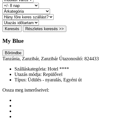
Keresés
Részletes keresés >>
My Blue
Bőröndbe
Tanzánia, Zanzibár, Zanzibár
Útazonosító: 824433
Szálláskategória:
Hotel ****
Utazás módja:
Repülővel
Típus:
Üdülés - nyaralás, Egyéni út
Ossza meg ismerőseivel: