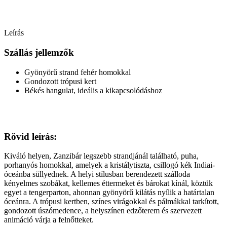
Leírás
Szállás jellemzők
Gyönyörű strand fehér homokkal
Gondozott trópusi kert
Békés hangulat, ideális a kikapcsolódáshoz
Rövid leírás:
Kiváló helyen, Zanzibár legszebb strandjánál található, puha,
porhanyós homokkal, amelyek a kristálytiszta, csillogó kék Indiai-
óceánba süllyednek. A helyi stílusban berendezett szálloda
kényelmes szobákat, kellemes éttermeket és bárokat kínál, köztük
egyet a tengerparton, ahonnan gyönyörű kilátás nyílik a határtalan
óceánra. A trópusi kertben, színes virágokkal és pálmákkal tarkított,
gondozott úszómedence, a helyszínen edzőterem és szervezett
animáció várja a felnőtteket.