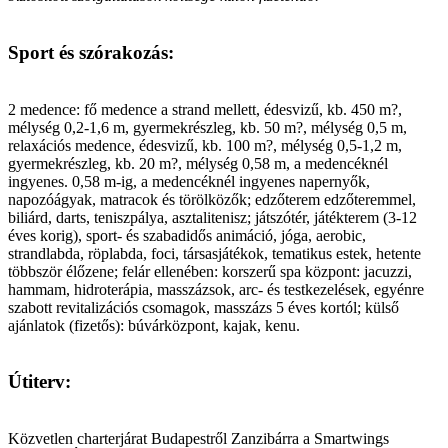
Sport és szórakozás:
2 medence: fő medence a strand mellett, édesvizű, kb. 450 m?,
mélység 0,2-1,6 m, gyermekrészleg, kb. 50 m?, mélység 0,5 m,
relaxációs medence, édesvizű, kb. 100 m?, mélység 0,5-1,2 m,
gyermekrészleg, kb. 20 m?, mélység 0,58 m, a medencéknél
ingyenes. 0,58 m-ig, a medencéknél ingyenes napernyők,
napozóágyak, matracok és törölközők; edzőterem edzőteremmel,
biliárd, darts, teniszpálya, asztalitenisz; játszótér, játékterem (3-12
éves korig), sport- és szabadidős animáció, jóga, aerobic,
strandlabda, röplabda, foci, társasjátékok, tematikus estek, hetente
többször élőzene; felár ellenében: korszerű spa központ: jacuzzi,
hammam, hidroterápia, masszázsok, arc- és testkezelések, egyénre
szabott revitalizációs csomagok, masszázs 5 éves kortól; külső
ajánlatok (fizetős): búvárközpont, kajak, kenu.
Útiterv:
Közvetlen charterjárat Budapestről Zanzibárra a Smartwings