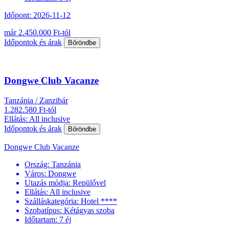
Időpont: 2026-11-12
már 2.450.000 Ft-tól
Időpontok és árak
Bőröndbe
Dongwe Club Vacanze
Tanzánia / Zanzibár
1.282.580 Ft-tól
Ellátás: All inclusive
Időpontok és árak
Bőröndbe
Dongwe Club Vacanze
Ország:
Tanzánia
Város:
Dongwe
Utazás módja:
Repülővel
Ellátás:
All inclusive
Szálláskategória:
Hotel ****
Szobatípus:
Kétágyas szoba
Időtartam:
7 éj