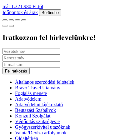
már 1.321.980 Ft-tól
Időpontok és árak
Bőröndbe
Iratkozzon fel hírlevelünkre!
Feliratkozás
Általános szerződési feltételek
Bravo Travel Utalvány
Foglalás menete
Adatvédelem
Adatvédelmi tájékoztató
Beutazási Szabályok
Konzuli Szolgálat
Védőoltás szükséges-e
Gyógyszerkivitel utazóknak
Valuta/Deviza árfolyamok
Oldaltérkép