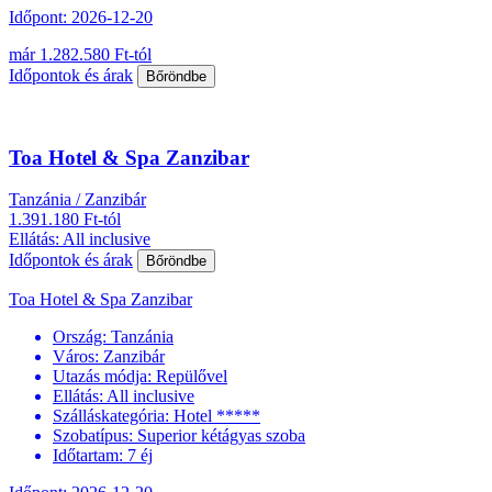
Időpont: 2026-12-20
már 1.282.580 Ft-tól
Időpontok és árak
Bőröndbe
Toa Hotel & Spa Zanzibar
Tanzánia / Zanzibár
1.391.180 Ft-tól
Ellátás: All inclusive
Időpontok és árak
Bőröndbe
Toa Hotel & Spa Zanzibar
Ország:
Tanzánia
Város:
Zanzibár
Utazás módja:
Repülővel
Ellátás:
All inclusive
Szálláskategória:
Hotel *****
Szobatípus:
Superior kétágyas szoba
Időtartam:
7 éj