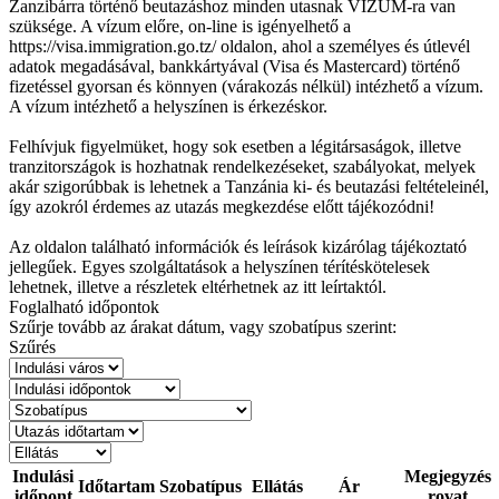
Zanzibárra történő beutazáshoz minden utasnak VÍZUM-ra van
szüksége. A vízum előre, on-line is igényelhető a
https://visa.immigration.go.tz/ oldalon, ahol a személyes és útlevél
adatok megadásával, bankkártyával (Visa és Mastercard) történő
fizetéssel gyorsan és könnyen (várakozás nélkül) intézhető a vízum.
A vízum intézhető a helyszínen is érkezéskor.
Felhívjuk figyelmüket, hogy sok esetben a légitársaságok, illetve
tranzitországok is hozhatnak rendelkezéseket, szabályokat, melyek
akár szigorúbbak is lehetnek a Tanzánia ki- és beutazási feltételeinél,
így azokról érdemes az utazás megkezdése előtt tájékozódni!
Az oldalon található információk és leírások kizárólag tájékoztató
jellegűek. Egyes szolgáltatások a helyszínen térítéskötelesek
lehetnek, illetve a részletek eltérhetnek az itt leírtaktól.
Foglalható időpontok
Szűrje tovább az árakat dátum, vagy szobatípus szerint:
Szűrés
Indulási
Megjegyzés
Időtartam
Szobatípus
Ellátás
Ár
időpont
rovat