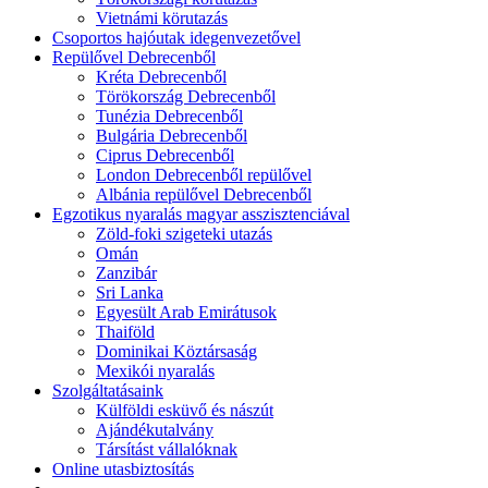
Vietnámi körutazás
Csoportos hajóutak idegenvezetővel
Repülővel Debrecenből
Kréta Debrecenből
Törökország Debrecenből
Tunézia Debrecenből
Bulgária Debrecenből
Ciprus Debrecenből
London Debrecenből repülővel
Albánia repülővel Debrecenből
Egzotikus nyaralás magyar asszisztenciával
Zöld-foki szigeteki utazás
Omán
Zanzibár
Sri Lanka
Egyesült Arab Emirátusok
Thaiföld
Dominikai Köztársaság
Mexikói nyaralás
Szolgáltatásaink
Külföldi esküvő és nászút
Ajándékutalvány
Társítást vállalóknak
Online utasbiztosítás