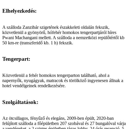
Elhelyezkedés:
A szálloda Zanzibár szigetének északkeleti oldalán fekszik,
közvetlenül a gyönyörű, hófehér homokos tengerpartjáról híres
Pwani Machangani mellett. A szálloda a nemzetközi repülőtértől kb
50 km-re (transzferidő kb. 1 h) fekszik.
Tengerpart:
Közvetlenül a fehér homokos tengerparton található, ahol a
napernyők, nyugágyak, matracok és törölköző ingyenesen állnak a
hotel vendélgeinek rendelkezésére.
Szolgáltatások:
Az ötcsillagos, fényűző és elegáns, 2009-ben épült, 2020-ban
felújított szálloda a főépületben 207 szobával és 27 bungalóval várja
a vendégeket. a 2 szintes épületben tágas lobby, 24 órás recepció, 5