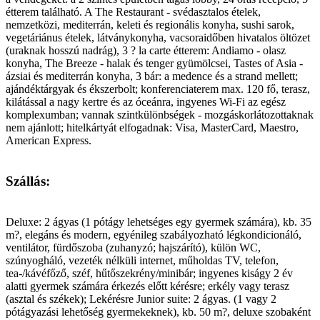
étterem található. A The Restaurant - svédasztalos ételek,
nemzetközi, mediterrán, keleti és regionális konyha, sushi sarok,
vegetáriánus ételek, látványkonyha, vacsoraidőben hivatalos öltözet
(uraknak hosszú nadrág), 3 ? la carte étterem: Andiamo - olasz
konyha, The Breeze - halak és tenger gyümölcsei, Tastes of Asia -
ázsiai és mediterrán konyha, 3 bár: a medence és a strand mellett;
ajándéktárgyak és ékszerbolt; konferenciaterem max. 120 fő, terasz,
kilátással a nagy kertre és az óceánra, ingyenes Wi-Fi az egész
komplexumban; vannak szintkülönbségek - mozgáskorlátozottaknak
nem ajánlott; hitelkártyát elfogadnak: Visa, MasterCard, Maestro,
American Express.
Szállás:
Deluxe: 2 ágyas (1 pótágy lehetséges egy gyermek számára), kb. 35
m?, elegáns és modern, egyénileg szabályozható légkondicionáló,
ventilátor, fürdőszoba (zuhanyzó; hajszárító), külön WC,
szúnyogháló, vezeték nélküli internet, műholdas TV, telefon,
tea-/kávéfőző, széf, hűtőszekrény/minibár; ingyenes kiságy 2 év
alatti gyermek számára érkezés előtt kérésre; erkély vagy terasz
(asztal és székek); Lekérésre Junior suite: 2 ágyas. (1 vagy 2
pótágyazási lehetőség gyermekeknek), kb. 50 m?, deluxe szobaként