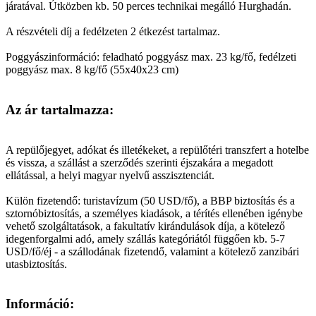
járatával. Útközben kb. 50 perces technikai megálló Hurghadán.
A részvételi díj a fedélzeten 2 étkezést tartalmaz.
Poggyászinformáció: feladható poggyász max. 23 kg/fő, fedélzeti
poggyász max. 8 kg/fő (55x40x23 cm)
Az ár tartalmazza:
A repülőjegyet, adókat és illetékeket, a repülőtéri transzfert a hotelbe
és vissza, a szállást a szerződés szerinti éjszakára a megadott
ellátással, a helyi magyar nyelvű asszisztenciát.
Külön fizetendő: turistavízum (50 USD/fő), a BBP biztosítás és a
sztornóbiztosítás, a személyes kiadások, a térítés ellenében igénybe
vehető szolgáltatások, a fakultatív kirándulások díja, a kötelező
idegenforgalmi adó, amely szállás kategóriától függően kb. 5-7
USD/fő/éj - a szállodának fizetendő, valamint a kötelező zanzibári
utasbiztosítás.
Információ: