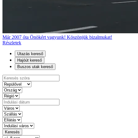
Már 2007 óta Önökért vagyunk! Köszönjük bizalmukat!
Részletek
Utazás kereső
Hajóút kereső
Buszos utak kereső
Keresés