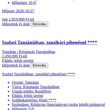
Időtartam:
10 éj
Időpont: 2026-10-27
már 1.819.900 Ft-tól
Időpontok és árak
Bőröndbe
Szafari Tanzániában, zanzibári pihenéssel ****
Tanzánia / Körutazás Tanzániában
2.450.000 Ft-tól
Ellátás: leírás szerint
Időpontok és árak
Bőröndbe
Szafari Tanzániában, zanzibári pihenéssel ****
Ország:
Tanzánia
Város:
Körutazás Tanzániában
Utazás módja:
Repülővel
Ellátás:
leírás szerint
Szálláskategória:
Hotel ****
Szobatípus:
Kétágyas (franciaágyas) szoba felnőtt pótággyal
Időtartam:
9 éj