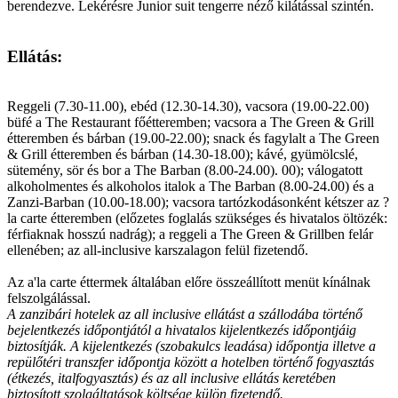
berendezve. Lekérésre Junior suit tengerre néző kilátással szintén.
Ellátás:
Reggeli (7.30-11.00), ebéd (12.30-14.30), vacsora (19.00-22.00)
büfé a The Restaurant főétteremben; vacsora a The Green & Grill
étteremben és bárban (19.00-22.00); snack és fagylalt a The Green
& Grill étteremben és bárban (14.30-18.00); kávé, gyümölcslé,
sütemény, sör és bor a The Barban (8.00-24.00). 00); válogatott
alkoholmentes és alkoholos italok a The Barban (8.00-24.00) és a
Zanzi-Barban (10.00-18.00); vacsora tartózkodásonként kétszer az ?
la carte étteremben (előzetes foglalás szükséges és hivatalos öltözék:
férfiaknak hosszú nadrág); a reggeli a The Green & Grillben felár
ellenében; az all-inclusive karszalagon felül fizetendő.
Az a'la carte éttermek általában előre összeállított menüt kínálnak
felszolgálással.
A zanzibári hotelek az all inclusive ellátást a szállodába történő
bejelentkezés időpontjától a hivatalos kijelentkezés időpontjáig
biztosítják. A kijelentkezés (szobakulcs leadása) időpontja illetve a
repülőtéri transzfer időpontja között a hotelben történő fogyasztás
(étkezés, italfogyasztás) és az all inclusive ellátás keretében
biztosított szolgáltatások költsége külön fizetendő.