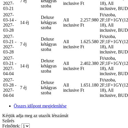
7 éj
kétágyas
2027-
inclusive
Ft
18), All
szoba
03-21
inclusive, BUD
2027-
Ft/szoba,
Deluxe
03-14 -
All
2.257.980
2F;1F+1GY(12
14 éj
kétágyas
2027-
inclusive
Ft
18), All
szoba
03-28
inclusive, BUD
2027-
Ft/szoba,
Deluxe
03-21 -
All
1.625.580
2F;1F+1GY(12
7 éj
kétágyas
2027-
inclusive
Ft
18), All
szoba
03-28
inclusive, BUD
2027-
Ft/szoba,
Deluxe
03-21 -
All
2.402.380
2F;1F+1GY(12
14 éj
kétágyas
2027-
inclusive
Ft
18), All
szoba
04-04
inclusive, BUD
2027-
Ft/szoba,
Deluxe
03-28 -
All
1.651.180
2F;1F+1GY(12
7 éj
kétágyas
2027-
inclusive
Ft
18), All
szoba
04-04
inclusive, BUD
Összes időpont megjelenítése
Kérjük adja meg az utazók létszámát
Szűrés
Felnőttek: