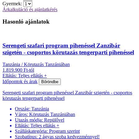
Gyermek:
Árkalkuláció és ajánlatkérés
Hasonló ajánlatok
Serengeti szafari program pihenéssel Zanzibár
szigetén - csoportos körutazás tengerparti pihenéssel
Tanzánia / Körutazás Tanzániában
1.819.900 Ft-tól
Ellátás: Teljes ellátás +
Időpontok és árak
Bőröndbe
Serengeti szafari program pihenéssel Zanzibár szigetén - csoportos
körutazás tengerparti pihenéssel
Ország:
Tanzánia
Város:
Körutazás Tanzániában
Utazás módja:
Repülővel
Ellátás:
Teljes ellátás +
Szálláskategória:
Program szerint
Szobatípus:
2 ágyas szoba kedvezménnyel!