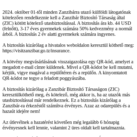
2024. október 01-től minden Zanzibárra utazó külföldi látogatónak
kötelezően rendelkeznie kell a Zanzibár Biztosító Társaság által
(ZIC) kötött kötelező utasbiztosítással. A biztosítás ára kb. 44 USD
(felnőtt), 3-17 éves gyermekek számára 50% kedvezmény a normál
árból. A biztosítás 2 év alatti gyermekek számára ingyenes.
A biztosítás kizárólag a hivatalos weboldalon keresztül köthető meg:
https://visitzanzibar.go.tz/insurance.
A kötvény megvásárlásának visszaigazolása egy QR-kód, amelyet a
megadott e-mail címre küldenek. Mivel a QR-kódot be kell mutatni,
kérjük, vigye magával a repülőtéren és a repülőn. A kinyomtatott
QR-kódot ne tegye a feladott poggyászába.
A biztosítás kizárólag a Zanzibár Biztosító Társaságon (ZIC)
keresztülköthető meg, és kötelező, még akkor is, ha az utazók más
utasbiztosítással már rendelkeznek. Ez a biztosítás kizárólag a
Zanzibár-ra érkezéstől számítva érvényes. Azaz az odarepülés és a
hazaút idejére nem!
Az útlevélnek a hazatérést követően még legalább 6 hónapig
érvényesnek kell lennie, valamint 2 üres oldalt kell tartalmaznia.