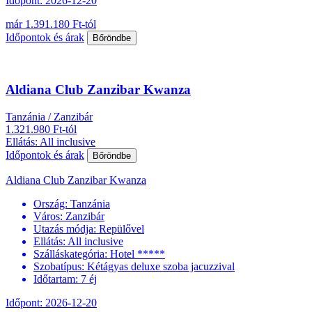
Időpont: 2026-12-20
már 1.391.180 Ft-tól
Időpontok és árak
Bőröndbe
Aldiana Club Zanzibar Kwanza
Tanzánia / Zanzibár
1.321.980 Ft-tól
Ellátás: All inclusive
Időpontok és árak
Bőröndbe
Aldiana Club Zanzibar Kwanza
Ország:
Tanzánia
Város:
Zanzibár
Utazás módja:
Repülővel
Ellátás:
All inclusive
Szálláskategória:
Hotel *****
Szobatípus:
Kétágyas deluxe szoba jacuzzival
Időtartam:
7 éj
Időpont: 2026-12-20