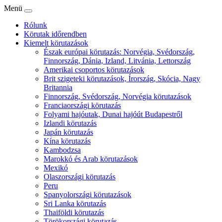
Menü
Rólunk
Körutak időrendben
Kiemelt körutazások
Észak európai körutazás: Norvégia, Svédország,
Finnország, Dánia, Izland, Litvánia, Lettország
Amerikai csoportos körutazások
Brit szigeteki körutazások, Írország, Skócia, Nagy
Britannia
Finnország, Svédország, Norvégia körutazások
Franciaországi körutazás
Folyami hajóutak, Dunai hajóút Budapestről
Izlandi körutazás
Japán körutazás
Kína körutazás
Kambodzsa
Marokkó és Arab körutazások
Mexikó
Olaszországi körutazás
Peru
Spanyolországi körutazások
Sri Lanka körutazás
Thaiföldi körutazás
Törökországi körutazás