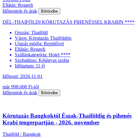
Ellátás: Reggeli
Időpontok és árak
Bőröndbe
DÉL-THAIFÖLDI KÖRUTAZÁS PIHENÉSSEL KRABIN ****
Ország:
Thaiföld
Város:
Körutazás Thaiföldön
Utazás módja:
Repülővel
Ellátás:
Reggeli
Szálláskategória:
Hotel ****
Szobatípus:
Kétágyas szoba
Időtartam:
11 éj
Időpont: 2026-11-01
már 998.000 Ft-tól
Időpontok és árak
Bőröndbe
Körutazás Bangkoktól Észak-Thaiföldig és pihenés
Krabi tengerpartján - 2026. november
Thaiföld / Bangkok