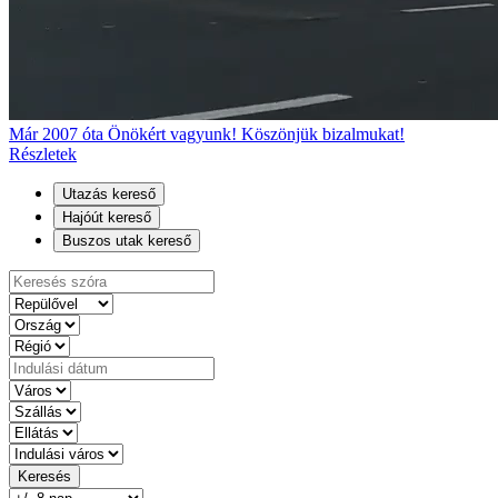
Már 2007 óta Önökért vagyunk! Köszönjük bizalmukat!
Részletek
Utazás kereső
Hajóút kereső
Buszos utak kereső
Keresés