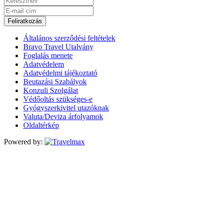
Feliratkozás
Általános szerződési feltételek
Bravo Travel Utalvány
Foglalás menete
Adatvédelem
Adatvédelmi tájékoztató
Beutazási Szabályok
Konzuli Szolgálat
Védőoltás szükséges-e
Gyógyszerkivitel utazóknak
Valuta/Deviza árfolyamok
Oldaltérkép
Powered by: