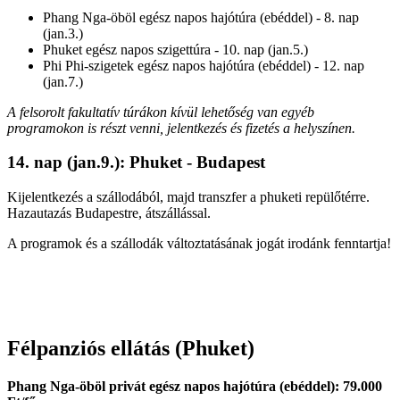
Phang Nga-öböl egész napos hajótúra (ebéddel) - 8. nap
(jan.3.)
Phuket egész napos szigettúra - 10. nap (jan.5.)
Phi Phi-szigetek egész napos hajótúra (ebéddel) - 12. nap
(jan.7.)
A felsorolt fakultatív túrákon kívül lehetőség van egyéb
programokon is részt venni, jelentkezés és fizetés a helyszínen.
14. nap (jan.9.): Phuket - Budapest
Kijelentkezés a szállodából, majd transzfer a phuketi repülőtérre.
Hazautazás Budapestre, átszállással.
A programok és a szállodák változtatásának jogát irodánk fenntartja!
Félpanziós ellátás (Phuket)
Phang Nga-öböl
privát
egész napos hajótúra (ebéddel): 79.000