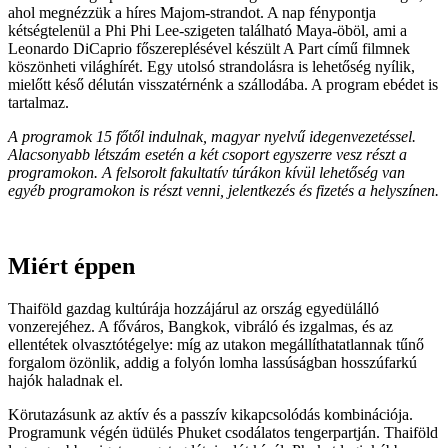
ahol megnézzük a híres Majom-strandot. A nap fénypontja
kétségtelenül a Phi Phi Lee-szigeten található Maya-öböl, ami a
Leonardo DiCaprio főszereplésével készült A Part című filmnek
köszönheti világhírét. Egy utolsó strandolásra is lehetőség nyílik,
mielőtt késő délután visszatérnénk a szállodába. A program ebédet is
tartalmaz.
A programok 15 főtől indulnak, magyar nyelvű idegenvezetéssel.
Alacsonyabb létszám esetén a két csoport egyszerre vesz részt a
programokon.
A felsorolt fakultatív túrákon kívül lehetőség van
egyéb programokon is részt venni, jelentkezés és fizetés a helyszínen.
Miért éppen
Thaiföld gazdag kultúrája hozzájárul az ország egyedülálló
vonzerejéhez. A főváros, Bangkok, vibráló és izgalmas, és az
ellentétek olvasztótégelye: míg az utakon megállíthatatlannak tűnő
forgalom özönlik, addig a folyón lomha lassúságban hosszúfarkú
hajók haladnak el.
Körutazásunk az aktív és a passzív kikapcsolódás kombinációja.
Programunk végén üdülés Phuket csodálatos tengerpartján. Thaiföld