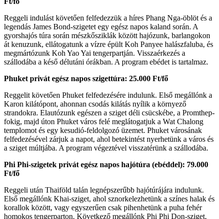
Ft/fő
Reggeli indulást követően felfedezzük a híres Phang Nga-öblöt és a
legendás James Bond-szigetet egy egész napos kaland során. A
gyorshajós túra során mészkősziklák között hajózunk, barlangokon
át kenuzunk, ellátogatunk a vízre épült Koh Panyee halászfaluba, és
megmártózunk Koh Yao Yai tengerpartján. Visszaérkezés a
szállodába a késő délutáni órákban. A program ebédet is tartalmaz.
Phuket
privát
egész napos szigettúra: 25.000 Ft/fő
Reggelit követően Phuket felfedezésére indulunk. Első megállónk a
Karon kilátópont, ahonnan csodás kilátás nyílik a környező
strandokra. Elautózunk egészen a sziget déli csücskébe, a Promthep-
fokig, majd úton Phuket város felé meglátogatjuk a Wat Chalong
templomot és egy kesudió-feldolgozó üzemet. Phuket városának
felfedezésével zárjuk a napot, ahol betekintést nyerhetünk a város és
a sziget múltjába. A program végeztével visszatérünk a szállodába.
Phi Phi-szigetek
privát
egész napos hajótúra (ebéddel): 79.000
Ft/fő
Reggeli után Thaiföld talán legnépszerűbb hajótúrájára indulunk.
Első megállónk Khai-sziget, ahol sznorkelezhetünk a színes halak és
korallok között, vagy egyszerűen csak pihenhetünk a puha fehér
homokos tengerparton. Következő megállónk Phi Phi Don-sziget,