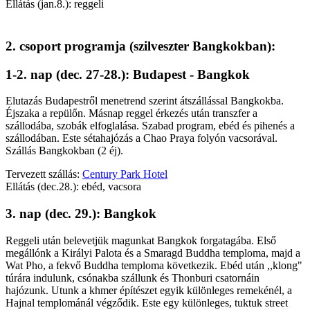
Ellátás (jan.8.): reggeli
2. csoport programja (szilveszter Bangkokban):
1-2. nap (dec. 27-28.): Budapest - Bangkok
Elutazás Budapestről menetrend szerint átszállással Bangkokba.
Éjszaka a repülőn. Másnap reggel érkezés után transzfer a
szállodába, szobák elfoglalása. Szabad program, ebéd és pihenés a
szállodában. Este sétahajózás a Chao Praya folyón vacsorával.
Szállás Bangkokban (2 éj).
Tervezett szállás:
Century Park Hotel
Ellátás (dec.28.): ebéd, vacsora
3. nap (dec. 29.): Bangkok
Reggeli után belevetjük magunkat Bangkok forgatagába. Első
megállónk a Királyi Palota és a Smaragd Buddha temploma, majd a
Wat Pho, a fekvő Buddha temploma következik. Ebéd után ,,klong"
túrára indulunk, csónakba szállunk és Thonburi csatornáin
hajózunk. Utunk a khmer építészet egyik különleges remekénél, a
Hajnal templománál végződik. Este egy különleges, tuktuk street