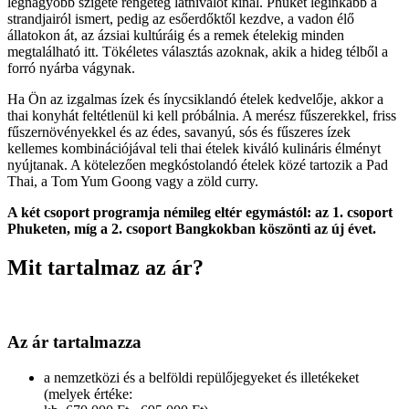
legnagyobb szigete rengeteg látnivalót kínál. Phuket leginkább a
strandjairól ismert, pedig az esőerdőktől kezdve, a vadon élő
állatokon át, az ázsiai kultúráig és a remek ételekig minden
megtalálható itt. Tökéletes választás azoknak, akik a hideg télből a
forró nyárba vágynak.
Ha Ön az izgalmas ízek és ínycsiklandó ételek kedvelője, akkor a
thai konyhát feltétlenül ki kell próbálnia. A merész fűszerekkel, friss
fűszernövényekkel és az édes, savanyú, sós és fűszeres ízek
kellemes kombinációjával teli thai ételek kiváló kulináris élményt
nyújtanak. A kötelezően megkóstolandó ételek közé tartozik a Pad
Thai, a Tom Yum Goong vagy a zöld curry.
A két csoport programja némileg eltér egymástól: az 1. csoport
Phuketen, míg a 2. csoport Bangkokban köszönti az új évet.
Mit tartalmaz az ár?
Az ár tartalmazza
a nemzetközi és a belföldi repülőjegyeket és illetékeket
(melyek értéke: