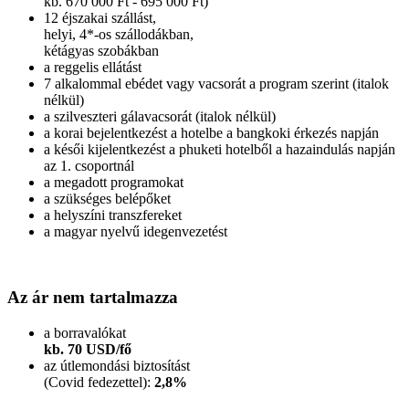
kb. 670 000 Ft - 695 000 Ft)
12 éjszakai szállást,
helyi, 4*-os szállodákban,
kétágyas szobákban
a reggelis ellátást
7 alkalommal ebédet vagy vacsorát a program szerint (italok
nélkül)
a szilveszteri gálavacsorát (italok nélkül)
a korai bejelentkezést a hotelbe a bangkoki érkezés napján
a késői kijelentkezést a phuketi hotelből a hazaindulás napján
az 1. csoportnál
a megadott programokat
a szükséges belépőket
a helyszíni transzfereket
a magyar nyelvű idegenvezetést
Az ár nem tartalmazza
a borravalókat
kb. 70 USD/fő
az útlemondási biztosítást
(Covid fedezettel):
2,8%