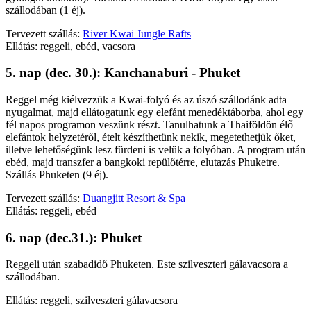
szállodában (1 éj).
Tervezett szállás:
River Kwai Jungle Rafts
Ellátás: reggeli, ebéd, vacsora
5. nap (dec. 30.): Kanchanaburi - Phuket
Reggel még kiélvezzük a Kwai-folyó és az úszó szállodánk adta
nyugalmat, majd ellátogatunk egy elefánt menedéktáborba, ahol egy
fél napos programon veszünk részt. Tanulhatunk a Thaiföldön élő
elefántok helyzetéről, ételt készíthetünk nekik, megetethetjük őket,
illetve lehetőségünk lesz fürdeni is velük a folyóban. A program után
ebéd, majd transzfer a bangkoki repülőtérre, elutazás Phuketre.
Szállás Phuketen (9 éj).
Tervezett szállás:
Duangjitt Resort & Spa
Ellátás: reggeli, ebéd
6. nap (dec.31.): Phuket
Reggeli után szabadidő Phuketen. Este szilveszteri gálavacsora a
szállodában.
Ellátás: reggeli, szilveszteri gálavacsora