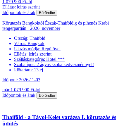
1.079.900 Ft-tól
Ellátás: leírás szerint
Időpontok és árak
Bőröndbe
Körutazás Bangkoktól Észak-Thaiföldig és pihenés Krabi
tengerpartján - 2026. november
Ország:
Thaiföld
Város:
Bangkok
Utazás módja:
Repülővel
Ellátás:
leírás szerint
Szálláskategória:
Hotel ***
Szobatípus:
2 ágyas szoba kedvezménnyel!
Időtartam:
13 éj
Időpont: 2026-11-03
már 1.079.900 Ft-tól
Időpontok és árak
Bőröndbe
Thaiföld - a Távol-Kelet varázsa I. körutazás és
üdülés