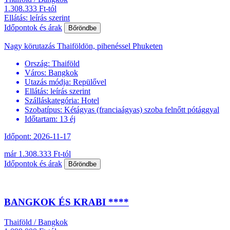
1.308.333 Ft-tól
Ellátás: leírás szerint
Időpontok és árak
Bőröndbe
Nagy körutazás Thaiföldön, pihenéssel Phuketen
Ország:
Thaiföld
Város:
Bangkok
Utazás módja:
Repülővel
Ellátás:
leírás szerint
Szálláskategória:
Hotel
Szobatípus:
Kétágyas (franciaágyas) szoba felnőtt pótággyal
Időtartam:
13 éj
Időpont: 2026-11-17
már 1.308.333 Ft-tól
Időpontok és árak
Bőröndbe
BANGKOK ÉS KRABI ****
Thaiföld / Bangkok