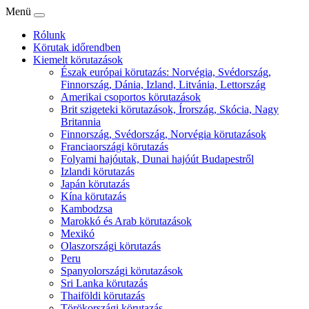
Menü
Rólunk
Körutak időrendben
Kiemelt körutazások
Észak európai körutazás: Norvégia, Svédország,
Finnország, Dánia, Izland, Litvánia, Lettország
Amerikai csoportos körutazások
Brit szigeteki körutazások, Írország, Skócia, Nagy
Britannia
Finnország, Svédország, Norvégia körutazások
Franciaországi körutazás
Folyami hajóutak, Dunai hajóút Budapestről
Izlandi körutazás
Japán körutazás
Kína körutazás
Kambodzsa
Marokkó és Arab körutazások
Mexikó
Olaszországi körutazás
Peru
Spanyolországi körutazások
Sri Lanka körutazás
Thaiföldi körutazás
Törökországi körutazás