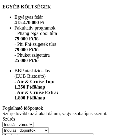
EGYÉB KÖLTSÉGEK
Egyágyas felár
415-470 000 Ft
Fakultatív programok
- Phang Nga-öböl túra
79 000 Ft/fő
- Phi Phi-szigetek túra
79 000 Ft/fő
- Phuket szigettúra
25 000 Ft/fő
BBP utasbiztosítás
(EUB Biztosító)
- Air & Cruise Top:
1.350 Ft/fő/nap
- Air & Cruise Extra:
1.800 Ft/fő/nap
Foglalható időpontok
Szűrje tovább az árakat dátum, vagy szobatípus szerint:
Szűrés