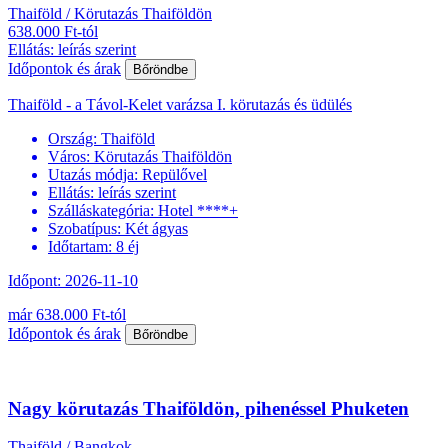
Thaiföld / Körutazás Thaiföldön
638.000 Ft-tól
Ellátás: leírás szerint
Időpontok és árak
Bőröndbe
Thaiföld - a Távol-Kelet varázsa I. körutazás és üdülés
Ország:
Thaiföld
Város:
Körutazás Thaiföldön
Utazás módja:
Repülővel
Ellátás:
leírás szerint
Szálláskategória:
Hotel ****+
Szobatípus:
Két ágyas
Időtartam:
8 éj
Időpont: 2026-11-10
már 638.000 Ft-tól
Időpontok és árak
Bőröndbe
Nagy körutazás Thaiföldön, pihenéssel Phuketen
Thaiföld / Bangkok