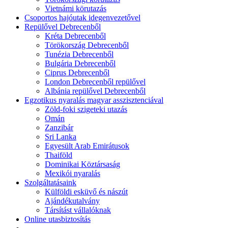
Vietnámi körutazás
Csoportos hajóutak idegenvezetővel
Repülővel Debrecenből
Kréta Debrecenből
Törökország Debrecenből
Tunézia Debrecenből
Bulgária Debrecenből
Ciprus Debrecenből
London Debrecenből repülővel
Albánia repülővel Debrecenből
Egzotikus nyaralás magyar asszisztenciával
Zöld-foki szigeteki utazás
Omán
Zanzibár
Sri Lanka
Egyesült Arab Emirátusok
Thaiföld
Dominikai Köztársaság
Mexikói nyaralás
Szolgáltatásaink
Külföldi esküvő és nászút
Ajándékutalvány
Társítást vállalóknak
Online utasbiztosítás