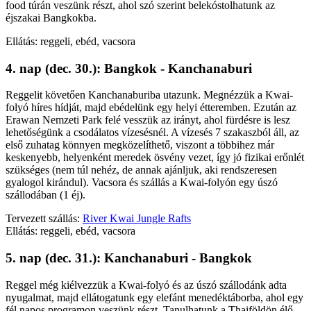
food túrán veszünk részt, ahol szó szerint belekóstolhatunk az
éjszakai Bangkokba.
Ellátás: reggeli, ebéd, vacsora
4. nap (dec. 30.): Bangkok - Kanchanaburi
Reggelit követően Kanchanaburiba utazunk. Megnézzük a Kwai-
folyó híres hídját, majd ebédelünk egy helyi étteremben. Ezután az
Erawan Nemzeti Park felé vesszük az irányt, ahol fürdésre is lesz
lehetőségünk a csodálatos vízesésnél. A vízesés 7 szakaszból áll, az
első zuhatag könnyen megközelíthető, viszont a többihez már
keskenyebb, helyenként meredek ösvény vezet, így jó fizikai erőnlét
szükséges (nem túl nehéz, de annak ajánljuk, aki rendszeresen
gyalogol kirándul). Vacsora és szállás a Kwai-folyón egy úszó
szállodában (1 éj).
Tervezett szállás:
River Kwai Jungle Rafts
Ellátás: reggeli, ebéd, vacsora
5. nap (dec. 31.): Kanchanaburi - Bangkok
Reggel még kiélvezzük a Kwai-folyó és az úszó szállodánk adta
nyugalmat, majd ellátogatunk egy elefánt menedéktáborba, ahol egy
fél napos programon veszünk részt. Tanulhatunk a Thaiföldön élő