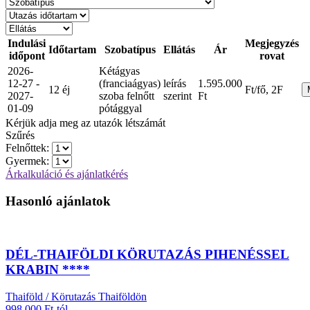
Indulási
Megjegyzés
Időtartam
Szobatípus
Ellátás
Ár
időpont
rovat
2026-
Kétágyas
12-27 -
(franciaágyas)
leírás
1.595.000
12 éj
Ft/fő, 2F
2027-
szoba felnőtt
szerint
Ft
01-09
pótággyal
Kérjük adja meg az utazók létszámát
Szűrés
Felnőttek:
Gyermek:
Árkalkuláció és ajánlatkérés
Hasonló ajánlatok
DÉL-THAIFÖLDI KÖRUTAZÁS PIHENÉSSEL
KRABIN ****
Thaiföld / Körutazás Thaiföldön
998.000 Ft-tól