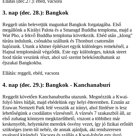
Ellátás (dec.27.): ebéd, vacsora
3. nap (dec. 28.): Bangkok
Reggeli után belevetjük magunkat Bangkok forgatagába. Első
megállónk a Királyi Palota és a Smaragd Buddha temploma, majd a
Wat Pho, a fekvő Buddha temploma következik. Ebéd után ,,klong"
túrára indulunk, csónakba szállunk és Thonburi csatornáin
hajózunk. Utunk a khmer építészet egyik különleges remekénél, a
Hajnal templománál végződik. Este egy különleges, tuktuk street
food túrán veszünk részt, ahol szó szerint belekóstolhatunk az
éjszakai Bangkokba.
Ellátás: reggeli, ebéd, vacsora
4. nap (dec. 29.): Bangkok - Kanchanaburi
Reggelit követően Kanchanaburiba utazunk. Megnézzük a Kwai-
folyó híres hídját, majd ebédelünk egy helyi étteremben. Ezután az
Erawan Nemzeti Park felé vesszük az irányt, ahol fürdésre is lesz
lehetőségünk a csodálatos vízesésnél. A vízesés 7 szakaszból áll, az
első zuhatag könnyen megközelíthető, viszont a többihez már
keskenyebb, helyenként meredek ösvény vezet, így jó fizikai erőnlét
szükséges (nem túl nehéz, de annak ajánljuk, aki rendszeresen
gyalogol kirándul). Vacsora és szállás a Kwai-folyón egy úszó