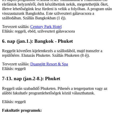
elefántok helyzetéről, ételt készíthetünk nekik, megetethetjük őket,
illetve lehetőségünk lesz fürdeni is velük a folyóban. A program után
visszautazunk Bangkokba. Este szilveszteri gálavacsora a
szállodában. Szállás Bangkokban (1 éj).
Tervezett szállás:
Century Park Hotel
Ellátás: reggeli, ebéd, szilveszteri gálavacsora
6. nap (jan.1.): Bangkok - Phuket
Reggelit követően kijelentkezés a szállodából, majd transzfer a
repülőtérre. Elutazás Phuketre. Szállás Phuketen (8 éj).
Tervezett szállás:
Duangjitt Resort & Spa
Ellátás: reggeli
7-13. nap (jan.2-8.): Phuket
Reggeli után szabadidő Phuketen. Pihenés a tengerparton vagy az
alábbi fakultatív programlehetőségek közül választhatunk.
Ellátás: reggeli
Fakultatív programok: