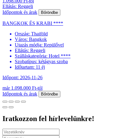
1.098.000 Ft-tól
Ellátás: Reggeli
Időpontok és árak
Bőröndbe
BANGKOK ÉS KRABI ****
Ország:
Thaiföld
Város:
Bangkok
Utazás módja:
Repülővel
Ellátás:
Reggeli
Szálláskategória:
Hotel ****
Szobatípus:
kétágyas szoba
Időtartam:
11 éj
Időpont: 2026-11-26
már 1.098.000 Ft-tól
Időpontok és árak
Bőröndbe
Iratkozzon fel hírlevelünkre!