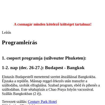
A csomagár minden kötelező költséget tartalmaz!
Leírás
Programleírás
1. csoport programja (szilveszter Phuketen):
1-2. nap (dec. 26-27.): Budapest - Bangkok
Elutazás Budapestről menetrend szerint átszállással Bangkokba.
Éjszaka a repülőn. Másnap reggel érkezés után transzfer a
szállodába, szobák elfoglalása. Szabad program, ebéd és pihenés a
szállodában. Este sétahajózás a Chao Praya folyón vacsorával.
Szállás Bangkokban (2 éj).
Tervezett szállás:
Century Park Hotel