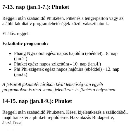
7-13. nap (jan.1-7.): Phuket
Reggeli után szabadidő Phuketen. Pihenés a tengerparton vagy az
alábbi fakultatív programlehetőségek közül választhatunk.
Ellátás: reggeli
Fakultatív programok:
Phang Nga-öböl egész napos hajótúra (ebéddel) - 8. nap
(jan.2.)
Phuket egész napos szigettúra - 10. nap (jan.4.)
Phi Phi-szigetek egész napos hajótúra (ebéddel) - 12. nap
(jan.6.)
A felsorolt fakultatív túrákon kívül lehetőség van egyéb
programokon is részt venni, jelentkezés és fizetés a helyszínen.
14-15. nap (jan.8-9.): Phuket
Reggeli után szabadidő Phuketen. Kései kijelentkezés a szállodából,
majd transzfer a phuketi repülőtérre. Hazautazás Budapestre,
átszállással.