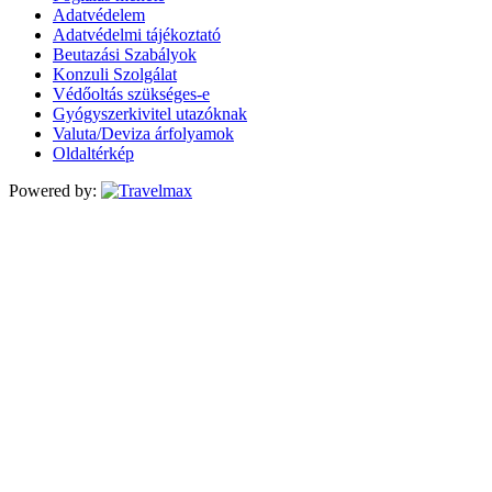
Adatvédelem
Adatvédelmi tájékoztató
Beutazási Szabályok
Konzuli Szolgálat
Védőoltás szükséges-e
Gyógyszerkivitel utazóknak
Valuta/Deviza árfolyamok
Oldaltérkép
Powered by: