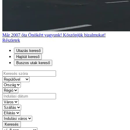
Már 2007 óta Önökért vagyunk! Köszönjük bizalmukat!
Részletek
Utazás kereső
Hajóút kereső
Buszos utak kereső
Keresés