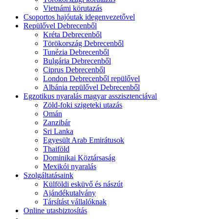
Vietnámi körutazás
Csoportos hajóutak idegenvezetővel
Repülővel Debrecenből
Kréta Debrecenből
Törökország Debrecenből
Tunézia Debrecenből
Bulgária Debrecenből
Ciprus Debrecenből
London Debrecenből repülővel
Albánia repülővel Debrecenből
Egzotikus nyaralás magyar asszisztenciával
Zöld-foki szigeteki utazás
Omán
Zanzibár
Sri Lanka
Egyesült Arab Emirátusok
Thaiföld
Dominikai Köztársaság
Mexikói nyaralás
Szolgáltatásaink
Külföldi esküvő és nászút
Ajándékutalvány
Társítást vállalóknak
Online utasbiztosítás