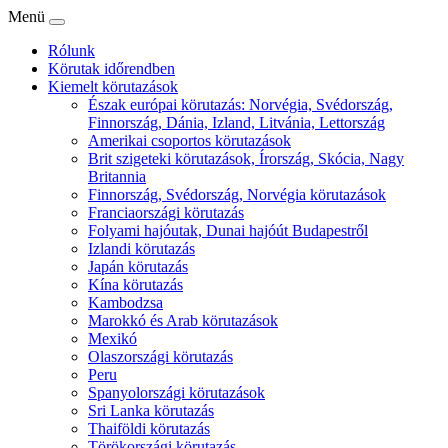
Menü
Rólunk
Körutak időrendben
Kiemelt körutazások
Észak európai körutazás: Norvégia, Svédország,
Finnország, Dánia, Izland, Litvánia, Lettország
Amerikai csoportos körutazások
Brit szigeteki körutazások, Írország, Skócia, Nagy
Britannia
Finnország, Svédország, Norvégia körutazások
Franciaországi körutazás
Folyami hajóutak, Dunai hajóút Budapestről
Izlandi körutazás
Japán körutazás
Kína körutazás
Kambodzsa
Marokkó és Arab körutazások
Mexikó
Olaszországi körutazás
Peru
Spanyolországi körutazások
Sri Lanka körutazás
Thaiföldi körutazás
Törökországi körutazás