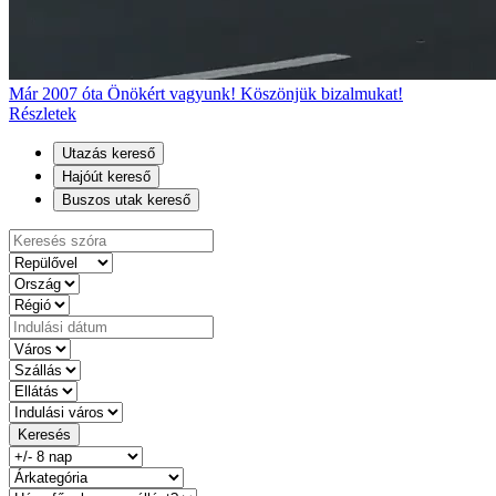
Már 2007 óta Önökért vagyunk! Köszönjük bizalmukat!
Részletek
Utazás kereső
Hajóút kereső
Buszos utak kereső
Keresés