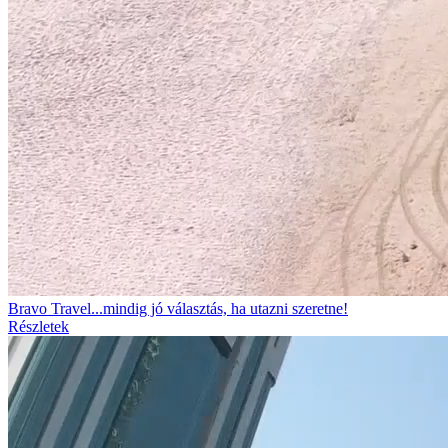
Bravo Travel...mindig jó választás, ha utazni szeretne!
Részletek