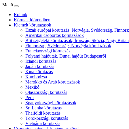
Menü
Rólunk
Körutak időrendben
Kiemelt körutazások
Észak európai körutazás: Norvégia, Svédország, Finnorsz
Amerikai csoportos körutazások
Brit szigeteki körutazások, Írország, Skócia, Nagy Britan
Finnország, Svédország, Norvégia körutazások
Franciaországi körutazás
Folyami hajóutak, Dunai hajóút Budapestről
Izlandi körutazás
Japán körutazás
Kína körutazás
Kambodzsa
Marokkó és Arab körutazások
Mexikó
Olaszországi körutazás
Peru
Spanyolországi körutazások
Sri Lanka körutazás
Thaiföldi körutazás
Törökországi körutazás
Vietnámi körutazás
Csoportos hajóutak idegenvezetővel