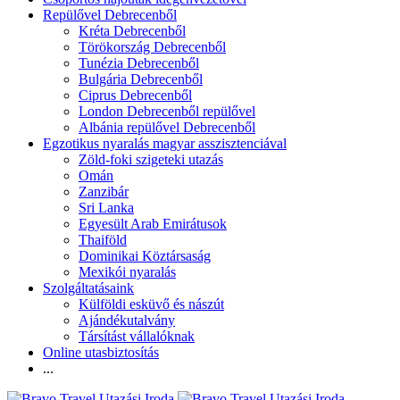
Repülővel Debrecenből
Kréta Debrecenből
Törökország Debrecenből
Tunézia Debrecenből
Bulgária Debrecenből
Ciprus Debrecenből
London Debrecenből repülővel
Albánia repülővel Debrecenből
Egzotikus nyaralás magyar asszisztenciával
Zöld-foki szigeteki utazás
Omán
Zanzibár
Sri Lanka
Egyesült Arab Emirátusok
Thaiföld
Dominikai Köztársaság
Mexikói nyaralás
Szolgáltatásaink
Külföldi esküvő és nászút
Ajándékutalvány
Társítást vállalóknak
Online utasbiztosítás
...