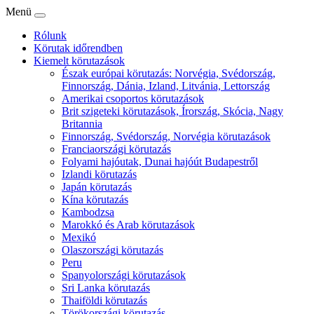
Menü
Rólunk
Körutak időrendben
Kiemelt körutazások
Észak európai körutazás: Norvégia, Svédország,
Finnország, Dánia, Izland, Litvánia, Lettország
Amerikai csoportos körutazások
Brit szigeteki körutazások, Írország, Skócia, Nagy
Britannia
Finnország, Svédország, Norvégia körutazások
Franciaországi körutazás
Folyami hajóutak, Dunai hajóút Budapestről
Izlandi körutazás
Japán körutazás
Kína körutazás
Kambodzsa
Marokkó és Arab körutazások
Mexikó
Olaszországi körutazás
Peru
Spanyolországi körutazások
Sri Lanka körutazás
Thaiföldi körutazás
Törökországi körutazás