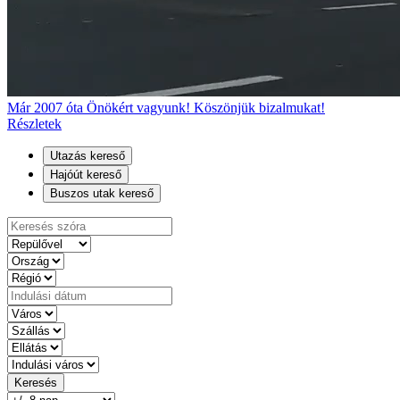
Már 2007 óta Önökért vagyunk! Köszönjük bizalmukat!
Részletek
Utazás kereső
Hajóút kereső
Buszos utak kereső
Keresés