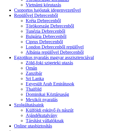
Vietnámi körutazás
Csoportos hajóutak idegenvezetővel
Repülővel Debrecenből
Kréta Debrecenből
Törökország Debrecenből
Tunézia Debrecenből
Bulgária Debrecenből
Ciprus Debrecenből
London Debrecenből repülővel
Albánia repülővel Debrecenből
Egzotikus nyaralás magyar asszisztenciával
Zöld-foki szigeteki utazás
Omán
Zanzibár
Sri Lanka
Egyesült Arab Emirátusok
Thaiföld
Dominikai Köztársaság
Mexikói nyaralás
Szolgáltatásaink
Külföldi esküvő és nászút
Ajándékutalvány
Társítást vállalóknak
Online utasbiztosítás