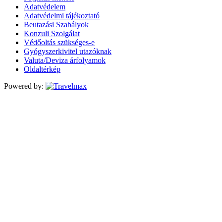
Adatvédelem
Adatvédelmi tájékoztató
Beutazási Szabályok
Konzuli Szolgálat
Védőoltás szükséges-e
Gyógyszerkivitel utazóknak
Valuta/Deviza árfolyamok
Oldaltérkép
Powered by: