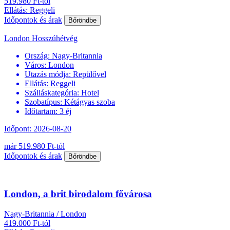
519.980 Ft-tól
Ellátás: Reggeli
Időpontok és árak
Bőröndbe
London Hosszúhétvég
Ország:
Nagy-Britannia
Város:
London
Utazás módja:
Repülővel
Ellátás:
Reggeli
Szálláskategória:
Hotel
Szobatípus:
Kétágyas szoba
Időtartam:
3 éj
Időpont: 2026-08-20
már 519.980 Ft-tól
Időpontok és árak
Bőröndbe
London, a brit birodalom fővárosa
Nagy-Britannia / London
419.000 Ft-tól