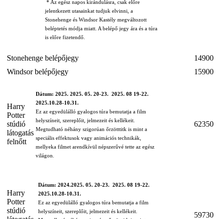
* Az egész napos kirándulásra, csak előre
jelentkezett utasainkat tudjuk elvinni, a
Stonehenge és Windsor Kastély megváltozott
beléptetés módja miatt. A belépő jegy ára és a túra
is előre fizetendő.
Stonehenge belépőjegy
14900
Windsor belépőjegy
15900
Dátum: 2025. 2025. 05. 20-23. 2025. 08 19-22.
2025.10.28-10.31.
Harry
Ez az egyedülálló gyalogos túra bemutatja a film
Potter
helyszíneit, szereplőit, jelmezeit és kellékeit.
stúdió
62350
Megtudható néhány szigorúan őrzötttitk is mint a
látogatás
speciális effektusok vagy animációs technikák,
felnőtt
mellyeka filmet arendkívül népszerűvé tette az egész
világon.
Dátum: 2024.2025. 05. 20-23. 2025. 08 19-22.
Harry
2025.10.28-10.31.
Potter
Ez az egyedülálló gyalogos túra bemutatja a film
stúdió
helyszíneit, szereplőit, jelmezeit és kellékeit.
59730