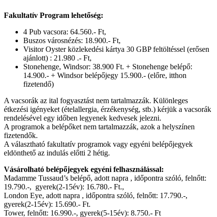
Fakultatív Program lehetőség:
4 Pub vacsora: 64.560.- Ft,
Buszos városnézés: 18.900.- Ft,
Visitor Oyster közlekedési kártya 30 GBP feltöltéssel (erősen
ajánlott) : 21.980 .- Ft,
Stonehenge, Windsor: 38.900 Ft. + Stonehenge belépő:
14.900.- + Windsor belépőjegy 15.900.- (előre, itthon
fizetendő)
A vacsorák az ital fogyasztást nem tartalmazzák. Különleges
étkezési igényeket (ételallergia, érzékenység, stb.) kérjük a vacsorák
rendelésével egy időben legyenek kedvesek jelezni.
A programok a belépőket nem tartalmazzák, azok a helyszínen
fizetendők.
A választható fakultatív programok vagy egyéni belépőjegyek
eldönthető az indulás előtti 2 hétig.
Vásárolható belépőjegyek egyéni felhasználással:
Madamme Tussaud’s belépő, adott napra , időpontra szóló, felnőtt:
19.790.-, gyerek(2-15év): 16.780.- Ft.,
London Eye, adott napra , időpontra szóló, felnőtt: 17.790.-,
gyerek(2-15év): 15.690.- Ft.
Tower, felnőtt: 16.990.-, gyerek(5-15év): 8.750.- Ft