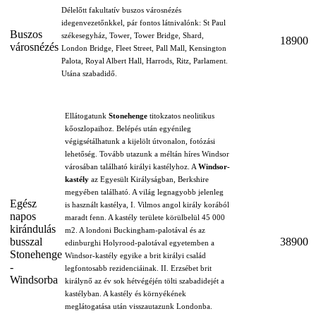
Délelőtt fakultatív buszos városnézés
idegenvezetőnkkel, pár fontos látnivalónk: St Paul
Buszos
székesegyház, Tower, Tower Bridge, Shard,
18900
városnézés
London Bridge, Fleet Street, Pall Mall, Kensington
Palota, Royal Albert Hall, Harrods, Ritz, Parlament.
Utána szabadidő.
Ellátogatunk
Stonehenge
titokzatos neolitikus
kőoszlopaihoz. Belépés után egyénileg
végigsétálhatunk a kijelölt útvonalon, fotózási
lehetőség. Tovább utazunk a méltán híres Windsor
városában található királyi kastélyhoz. A
Windsor-
kastély
az Egyesült Királyságban, Berkshire
megyében található. A világ legnagyobb jelenleg
Egész
is használt kastélya, I. Vilmos angol király korából
napos
maradt fenn. A kastély területe körülbelül 45 000
kirándulás
m2. A londoni Buckingham-palotával és az
busszal
38900
edinburghi Holyrood-palotával egyetemben a
Stonehenge
Windsor-kastély egyike a brit királyi család
-
legfontosabb rezidenciáinak. II. Erzsébet brit
Windsorba
királynő az év sok hétvégéjén tölti szabadidejét a
kastélyban. A kastély és környékének
meglátogatása után visszautazunk Londonba.