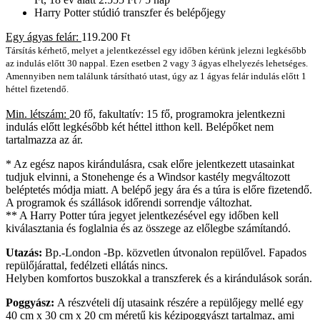
Harry Potter stúdió transzfer és belépőjegy
Egy ágyas felár:
119.200 Ft
Társítás kérhető, melyet a jelentkezéssel egy időben kérünk jelezni legkésőbb
az indulás előtt 30 nappal. Ezen esetben 2 vagy 3 ágyas elhelyezés lehetséges.
Amennyiben nem találunk társítható utast, úgy az 1 ágyas felár indulás előtt 1
héttel fizetendő.
Min. létszám:
20 fő, fakultatív: 15 fő, programokra jelentkezni
indulás előtt legkésőbb két héttel itthon kell. Belépőket nem
tartalmazza az ár.
* Az egész napos kirándulásra, csak előre jelentkezett utasainkat
tudjuk elvinni, a Stonehenge és a Windsor kastély megváltozott
beléptetés módja miatt. A belépő jegy ára és a túra is előre fizetendő.
A programok és szállások időrendi sorrendje változhat.
** A Harry Potter túra jegyet jelentkezésével egy időben kell
kiválasztania és foglalnia és az összege az előlegbe számítandó.
Utazás:
Bp.-London -Bp. közvetlen útvonalon repülővel. Fapados
repülőjárattal, fedélzeti ellátás nincs.
Helyben komfortos buszokkal a transzferek és a kirándulások során.
Poggyász:
A részvételi díj utasaink részére a repülőjegy mellé egy
40 cm x 30 cm x 20 cm méretű kis kézipoggyászt tartalmaz, ami