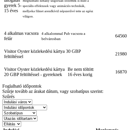
látogatás
Megtudható néhány szigorúan őrzötttitk is mint a
gyerek 5-
speciális effektusok vagy animációs technikák,
15 éves
mellyeka filmet arendkívül népszerűvé tette az egész
világon.
4 alkalmas vacsora
4 alkalommal Pub vacsora a
64560
felár
belvárosban
Visitor Oyster közlekedési kártya 30 GBP
21980
feltöltéssel
Visitor Oyster közlekedési kártya
Be nem töltött
16870
20 GBP feltöltéssel - gyereknek
16 éves korig
Foglalható időpontok
Szűrje tovább az árakat dátum, vagy szobatípus szerint:
Szűrés