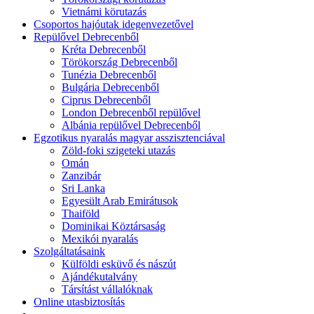
Vietnámi körutazás
Csoportos hajóutak idegenvezetővel
Repülővel Debrecenből
Kréta Debrecenből
Törökország Debrecenből
Tunézia Debrecenből
Bulgária Debrecenből
Ciprus Debrecenből
London Debrecenből repülővel
Albánia repülővel Debrecenből
Egzotikus nyaralás magyar asszisztenciával
Zöld-foki szigeteki utazás
Omán
Zanzibár
Sri Lanka
Egyesült Arab Emirátusok
Thaiföld
Dominikai Köztársaság
Mexikói nyaralás
Szolgáltatásaink
Külföldi esküvő és nászút
Ajándékutalvány
Társítást vállalóknak
Online utasbiztosítás