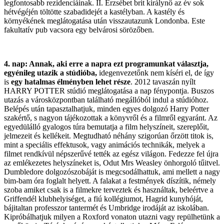
legfontosabb rezidenciáinak. II. Erzsébet brit királynő az év sok
hétvégéjén töltötte szabadidejét a kastélyban. A kastély és
környékének meglátogatása után visszautazunk Londonba. Este
fakultatív pub vacsora egy belvárosi sörözőben.
4. nap: Annak, aki erre a napra ezt programunkat választja,
egyénileg utazik a stúdióba,
idegenvezetőnk nem kíséri el, de így
is
egy hatalmas élményben lehet része
. 2012 tavaszán nyílt
HARRY POTTER stúdió meglátogatása a nap fénypontja. Buszos
utazás a városközpontban található megállóból indul a stúdióhoz.
Belépés után tapasztalhatjuk, minden egyes dolgozó Harry Potter
szakértő, s nagyon tájékozottak a könyvről és a filmről egyaránt. Az
egyedülálló gyalogos túra bemutatja a film helyszíneit, szereplőit,
jelmezeit és kellékeit. Megtudható néhány szigorúan őrzött titok is,
mint a speciális effektusok, vagy animációs technikák, melyek a
filmet rendkívül népszerűvé tették az egész világon. Fedezze fel újra
az emlékezetes helyszíneket is, Odut Mrs Weasley önhorgoló tűitvel.
Dumbledore dolgozószobáját is megcsodálhattuk, ami mellett a nagy
bim-bam óra foglalt helyett. A falakat a festmények díszítik, némely
szoba amiket csak is a filmekre terveztek és használtak, beleértve a
Griffendél klubhelyiséget, a fiú kollégiumot, Hagrid kunyhóját,
bájitaltan professzor tantermét és Umbridge irodáját az iskolában.
Kipróbálhatjuk milyen a Roxford vonaton utazni vagy repülhetünk a