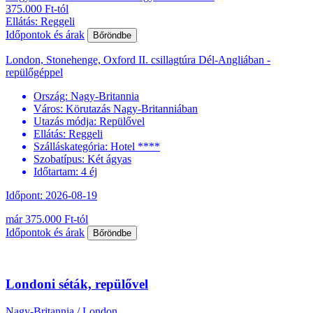
375.000 Ft-tól
Ellátás: Reggeli
Időpontok és árak
Bőröndbe
London, Stonehenge, Oxford II. csillagtúra Dél-Angliában -
repülőgéppel
Ország:
Nagy-Britannia
Város:
Körutazás Nagy-Britanniában
Utazás módja:
Repülővel
Ellátás:
Reggeli
Szálláskategória:
Hotel ****
Szobatípus:
Két ágyas
Időtartam:
4 éj
Időpont: 2026-08-19
már 375.000 Ft-tól
Időpontok és árak
Bőröndbe
Londoni séták, repülővel
Nagy-Britannia / London