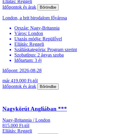
Ellátás: Reggeli
Időpontok és árak
Bőröndbe
London, a brit birodalom fővárosa
Ország:
Nagy-Britannia
Város:
London
Utazás módja:
Repülővel
Ellátás:
Reggeli
Szálláskategória:
Program szerint
Szobatípus:
2 ágyas szoba
Időtartam:
3 éj
Időpont: 2026-08-28
már 419.000 Ft-tól
Időpontok és árak
Bőröndbe
Nagykörút Angliában ***
Nagy-Britannia / London
815.000 Ft-tól
Ellátás: Reggeli