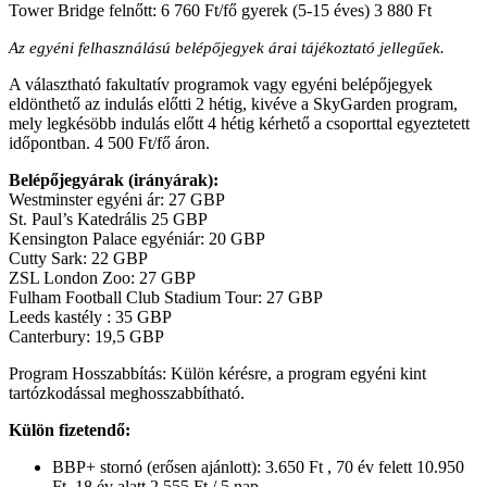
Tower Bridge felnőtt: 6 760 Ft/fő gyerek (5-15 éves) 3 880 Ft
Az egyéni felhasználású belépőjegyek árai tájékoztató jellegűek.
A választható fakultatív programok vagy egyéni belépőjegyek
eldönthető az indulás előtti 2 hétig, kivéve a SkyGarden program,
mely legkésöbb indulás előtt 4 hétig kérhető a csoporttal egyeztetett
időpontban. 4 500 Ft/fő áron.
Belépőjegyárak (irányárak):
Westminster egyéni ár: 27 GBP
St. Paul’s Katedrális 25 GBP
Kensington Palace egyéniár: 20 GBP
Cutty Sark: 22 GBP
ZSL London Zoo: 27 GBP
Fulham Football Club Stadium Tour: 27 GBP
Leeds kastély : 35 GBP
Canterbury: 19,5 GBP
Program Hosszabbítás: Külön kérésre, a program egyéni kint
tartózkodással meghosszabbítható.
Külön fizetendő:
BBP+ stornó (erősen ajánlott): 3.650 Ft , 70 év felett 10.950
Ft, 18 év alatt 2.555 Ft / 5 nap