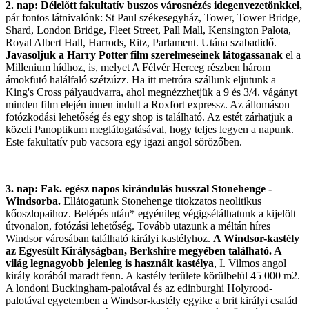
2. nap
: Délelőtt fakultatív buszos városnézés idegenvezetőnkkel,
pár fontos látnivalónk: St Paul székesegyház, Tower, Tower Bridge,
Shard, London Bridge, Fleet Street, Pall Mall, Kensington Palota,
Royal Albert Hall, Harrods, Ritz, Parlament. Utána szabadidő.
Javasoljuk a Harry Potter film szerelmeseinek látogassanak
el a
Millenium hídhoz, is, melyet A Félvér Herceg részben három
ámokfutó halálfaló szétzúzz. Ha itt metróra szállunk eljutunk a
King's Cross pályaudvarra, ahol megnézzhetjük a 9 és 3/4. vágányt
minden film elején innen indult a Roxfort expressz. Az állomáson
fotózkodási lehetőség és egy shop is található. Az estét zárhatjuk a
közeli Panoptikum meglátogatásával, hogy teljes legyen a napunk.
Este fakultatív pub vacsora egy igazi angol sörözőben.
3. nap: Fak. egész napos kirándulás busszal Stonehenge -
Windsorba.
Ellátogatunk Stonehenge titokzatos neolitikus
kőoszlopaihoz. Belépés után* egyénileg végigsétálhatunk a kijelölt
útvonalon, fotózási lehetőség. Tovább utazunk a méltán híres
Windsor városában található királyi kastélyhoz.
A Windsor-kastély
az Egyesült Királyságban, Berkshire megyében található. A
világ legnagyobb jelenleg is használt kastélya
, I. Vilmos angol
király korából maradt fenn. A kastély területe körülbelül 45 000 m2.
A londoni Buckingham-palotával és az edinburghi Holyrood-
palotával egyetemben a Windsor-kastély egyike a brit királyi család