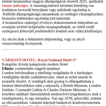
történő beutazáshoz magyar állampolgárok részéről 2025. áprilisától
vízum szükséges
. A vízumügyintésési kérelmet lehetőség van
irodánkon keresztül benyújtani vagy intézhetik egyénileg is.
Külföldi állampolgárságú utasainknak az esetleges vízumigényüket,
beutazási feltételeiket egyénileg kell intézniük.
A beutazáshoz szükséges érvényes dokumentumok hiányában az
országba történő belépésüket megtagadhatják, az ebből eredő
esetlegesen felmerülő problémákért irodánk nem vállal felelősséget.
Az akciós árak a feltüntetett időpontokig, vagy az akció
visszavonásáig érvényesek.
VÁRHATÓ HOTEL: Royal National Hotel 3*
Kategória: Közép kategóroiás modern Hotel
Ellátás:
continentális reggelit tartalmaz
London belvárosában a minőségi szolgáltatás és a barátságos
vendéglátás ideális szálláshelyszíne, mind az üzleti utazók és
nyaralók részére. A vendégek akár gyalog is ellátogathatnak a
londoni látnivalókhoz mint a népszerű, a British Museum, London
Színház, Courtauld Galéria és Charles Dickens Múzeum. A
közelben található fitneszklubok medencével (engedményes árak a
vendégeknek), és egy tekepálya. Van egy ATM, pénzváltó, üzletek
az előcsarnokban, valamint kiterjedt bankett-és konferenciatermek.