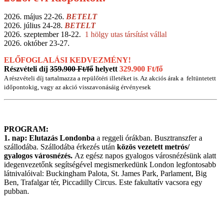
2026. május 22-26.
BETELT
2026. július 24-28.
BETELT
2026. szeptember 18-22.
1 hölgy utas társítást vállal
2026. október 23-27.
ELŐFOGLALÁSI KEDVEZMÉNY!
Részvételi díj
359.900 Ft/fő
helyett
329.900 Ft/fő
A részvételi díj tartalmazza a repülőtéri illetéket is.
Az akciós árak a feltüntetett
időpontokig, vagy az akció visszavonásáig érvényesek
PROGRAM:
1. nap: Elutazás Londonba
a reggeli órákban. Busztranszfer a
szállodába. Szállodába érkezés után
közös vezetett metrós/
gyalogos városnézés.
Az egész napos gyalogos városnézésünk alatt
idegenvezetőnk segítségével megismerkedünk London legfontosabb
látnivalóival: Buckingham Palota, St. James Park, Parlament, Big
Ben, Trafalgar tér, Piccadilly Circus. Este fakultatív vacsora egy
pubban.