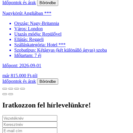
Időpontok és árak
Bőröndbe
Nagykörút Angliában ***
Ország:
Nagy-Britannia
Város:
London
Utazás módja:
Repülővel
Ellátás:
Reggeli
Szálláskategória:
Hotel ***
Szobatípus:
Kétágyas (két különálló ágyas) szoba
Időtartam:
7 éj
Időpont: 2026-09-01
már 815.000 Ft-tól
Időpontok és árak
Bőröndbe
Iratkozzon fel hírlevelünkre!