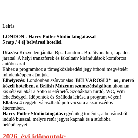
Leírás
LONDON - Harry Potter Stúdió látogatással
5 nap / 4 éj belvárosi hotellel.
Utazás:
Közvetlen járattal Bp.- London - Bp. útvonalon, fapados
járattal. A helyi transzferek és fakultatív kirándulások komfortos
autóbusszal.
Ehhez a programhoz a tömegközlekedési jegy itthoni megvételét
mindenképpen ajánljuk.
Elhelyezés:
Londonban színvonalas
BELVÁROSI 3*- os , metró
közeli hotelben, a British Múzeum szomszédságában
ahonnan
kis sétával akár a Soho is elérhető. Szobákban fürdő, WC, Wifi
lehetőséggel. Időpontok és Szálloda leírása a program végén!
Ellátás:
4 reggeli. választható pub vacsora a szomszédos
étteremben.
Harry Potter Stúdiólátogatás
egyénileg történik, a belvárosból
induló busszal, melyre retúr jegyet kapnak és a stúdióba
belépőjegyet.
2026. évi időpontok: