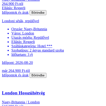
264.900 Ft-tól
Ellátás: Reggeli
Időpontok és árak
Bőröndbe
Londoni séták, repülővel
Ország:
Nagy-Britannia
Város:
London
Utazás módja:
Repülővel
Ellátás:
Reggeli
Szálláskategória:
Hotel ***
Szobatípus:
2 ágyas standard szoba
Időtartam:
3 éj
Időpont: 2026-08-20
már 264.900 Ft-tól
Időpontok és árak
Bőröndbe
London Hosszúhétvég
Nagy-Britannia / London