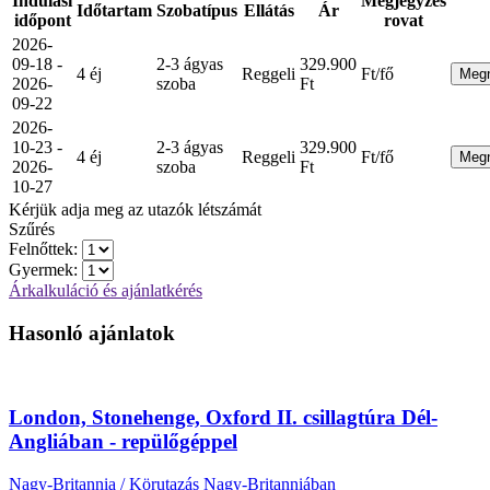
Indulási
Megjegyzés
Időtartam
Szobatípus
Ellátás
Ár
időpont
rovat
2026-
09-18 -
2-3 ágyas
329.900
4 éj
Reggeli
Ft/fő
Meg
2026-
szoba
Ft
09-22
2026-
10-23 -
2-3 ágyas
329.900
4 éj
Reggeli
Ft/fő
Meg
2026-
szoba
Ft
10-27
Kérjük adja meg az utazók létszámát
Szűrés
Felnőttek:
Gyermek:
Árkalkuláció és ajánlatkérés
Hasonló ajánlatok
London, Stonehenge, Oxford II. csillagtúra Dél-
Angliában - repülőgéppel
Nagy-Britannia / Körutazás Nagy-Britanniában