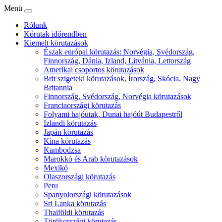
Menü
Rólunk
Körutak időrendben
Kiemelt körutazások
Észak európai körutazás: Norvégia, Svédország,
Finnország, Dánia, Izland, Litvánia, Lettország
Amerikai csoportos körutazások
Brit szigeteki körutazások, Írország, Skócia, Nagy
Britannia
Finnország, Svédország, Norvégia körutazások
Franciaországi körutazás
Folyami hajóutak, Dunai hajóút Budapestről
Izlandi körutazás
Japán körutazás
Kína körutazás
Kambodzsa
Marokkó és Arab körutazások
Mexikó
Olaszországi körutazás
Peru
Spanyolországi körutazások
Sri Lanka körutazás
Thaiföldi körutazás
Törökországi körutazás