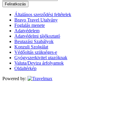
Feliratkozás
Általános szerződési feltételek
Bravo Travel Utalvány
Foglalás menete
Adatvédelem
Adatvédelmi tájékoztató
Beutazási Szabályok
Konzuli Szolgálat
Védőoltás szükséges-e
Gyógyszerkivitel utazóknak
Valuta/Deviza árfolyamok
Oldaltérkép
Powered by: