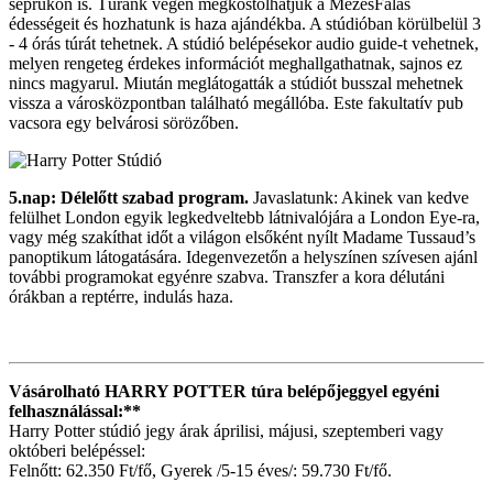
seprűkön is. Túránk végén megkóstolhatjuk a MézesFalás
édességeit és hozhatunk is haza ajándékba. A stúdióban körülbelül 3
- 4 órás túrát tehetnek. A stúdió belépésekor audio guide-t vehetnek,
melyen rengeteg érdekes információt meghallgathatnak, sajnos ez
nincs magyarul. Miután meglátogatták a stúdiót busszal mehetnek
vissza a városközpontban található megállóba. Este fakultatív pub
vacsora egy belvárosi sörözőben.
5.nap: Délelőtt szabad program.
Javaslatunk: Akinek van kedve
felülhet London egyik legkedveltebb látnivalójára a London Eye-ra,
vagy még szakíthat időt a világon elsőként nyílt Madame Tussaud’s
panoptikum látogatására. Idegenvezetőn a helyszínen szívesen ajánl
további programokat egyénre szabva. Transzfer a kora délutáni
órákban a reptérre, indulás haza.
Vásárolható HARRY POTTER túra belépőjeggyel egyéni
felhasználással:**
Harry Potter stúdió jegy árak áprilisi, májusi, szeptemberi vagy
októberi belépéssel:
Felnőtt: 62.350 Ft/fő, Gyerek /5-15 éves/: 59.730 Ft/fő.