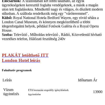
Előcsarnok:
A szállodában két lobbi található, az egyik
ügynökségeken keresztül foglalta vendégeknek, a másik a magán
uton tett foglalásokra. Mindkettő nagy és világos, és díszített modern
stílusban. A szálloda rendelkezik még egy "váróteremmel".
Külső:
Royal National Hotela Bedford Wayen, egy rövid sétára a
London Canal Museum, és könnyen megközelíthető a többi
idegenforgalmi helyek, például Fotósok Galéria és a Royal Opera
House.
Szoba:
Televízió , Műholdas televízió , Rádió, Közvetlenül hívható
vezetékes telefon, Hálózati feszültség 240v
PLAKÁT letölthető ITT
London Hotel leírás
Fakultatív programok
Leírás
Időtartam
Ár
Vízum
ETA beutazási engedély igénylésének
13900
ügyintézés
ügyintézése