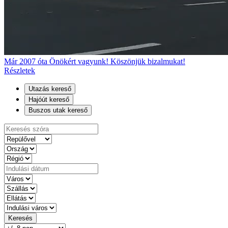
Már 2007 óta Önökért vagyunk! Köszönjük bizalmukat!
Részletek
Utazás kereső
Hajóút kereső
Buszos utak kereső
Keresés