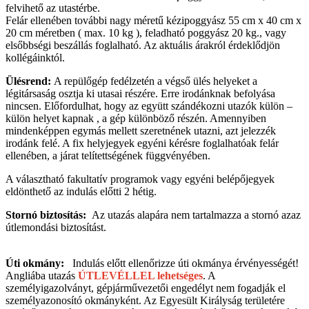
felvihető az utastérbe.
Felár ellenében további nagy méretű kézipoggyász 55 cm x 40 cm x
20 cm méretben ( max. 10 kg ), feladható poggyász 20 kg., vagy
elsőbbségi beszállás foglalható. Az aktuális árakról érdeklődjön
kollégáinktól.
Ülésrend:
A repülőgép fedélzetén a végső ülés helyeket a
légitársaság osztja ki utasai részére. Erre irodánknak befolyása
nincsen. Előfordulhat, hogy az együtt szándékozni utazók külön –
külön helyet kapnak , a gép különböző részén. Amennyiben
mindenképpen egymás mellett szeretnének utazni, azt jelezzék
irodánk felé. A fix helyjegyek egyéni kérésre foglalhatóak felár
ellenében, a járat telítettségének függvényében.
A választható fakultatív programok vagy egyéni belépőjegyek
eldönthető az indulás előtti 2 hétig.
Stornó biztosítás:
Az utazás alapára nem tartalmazza a stornó azaz
útlemondási biztosítást.
Úti okmány:
Indulás előtt ellenőrizze úti okmánya érvényességét!
Angliába utazás
ÚTLEVÉLLEL lehetséges
. A
személyigazolványt, gépjárművezetői engedélyt nem fogadják el
személyazonosító okmányként. Az Egyesült Királyság területére