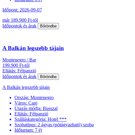
Időpont: 2026-09-07
már 189.900 Ft-tól
Időpontok és árak
Bőröndbe
A Balkán legszebb tájain
Montenegro / Bar
199.900 Ft-tól
Ellátás: Félpanzió
Időpontok és árak
Bőröndbe
A Balkán legszebb tájain
Ország:
Montenegro
Város:
Canj
Utazás módja:
Busszal
Ellátás:
Félpanzió
Szálláskategória:
Hotel ***
Szobatípus:
2 ágyas (pótágyazható) szoba
Időtartam:
7 éj