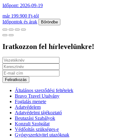
Időpont: 2026-09-19
már 199.900 Ft-tól
Időpontok és árak
Bőröndbe
Iratkozzon fel hírlevelünkre!
Feliratkozás
Általános szerződési feltételek
Bravo Travel Utalvány
Foglalás menete
Adatvédelem
Adatvédelmi tájékoztató
Beutazási Szabályok
Konzuli Szolgálat
Védőoltás szükséges-e
Gyógyszerkivitel utazóknak