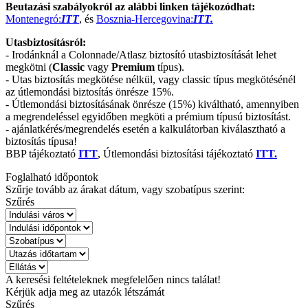
Beutazási szabályokról az alábbi linken tájékozódhat:
Montenegró:
ITT
, és
Bosznia-Hercegovina:
ITT.
Utasbiztosításról:
- Irodánknál a Colonnade/Atlasz biztosító utasbiztosítását lehet
megkötni (
Classic
vagy
Premium
típus).
- Utas biztosítás megkötése nélkül, vagy classic típus megkötésénél
az útlemondási biztosítás önrésze 15%.
- Útlemondási biztosításának önrésze (15%) kiváltható, amennyiben
a megrendeléssel egyidőben megköti a prémium típusú biztosítást.
- ajánlatkérés/megrendelés esetén a kalkulátorban kiválasztható a
biztosítás típusa!
BBP tájékoztató
ITT
, Útlemondási biztosítási tájékoztató
ITT.
Foglalható időpontok
Szűrje tovább az árakat dátum, vagy szobatípus szerint:
Szűrés
A keresési feltételeknek megfelelően nincs találat!
Kérjük adja meg az utazók létszámát
Szűrés