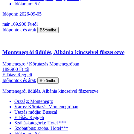
Időtartam:
5 éj
Időpont: 2026-09-05
már 169.900 Ft-tól
Időpontok és árak
Bőröndbe
Montenegrói üdülés, Albánia kincseivel fűszerezve
Montenegro / Körutazás Montenegróban
189.900 Ft-tól
Ellátás: Reggeli
Időpontok és árak
Bőröndbe
Montenegrói üdülés, Albánia kincseivel fűszerezve
Ország:
Montenegro
Város:
Körutazás Montenegróban
Utazás módja:
Busszal
Ellátás:
Reggeli
Szálláskategória:
Hotel ***
Szobatípus:
szoba, Hotel***
Időtartam:
6 éj