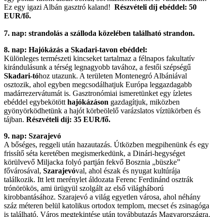
Ez egy igazi Albán gasztró kaland!
Részvételi díj ebéddel: 50
EUR/fő.
7. nap: strandolás a szálloda közelében található strandon.
8. nap: Hajókázás a Skadari-tavon ebéddel:
Különleges természeti kincseket tartalmaz a félnapos fakultatív
kirándulásunk a térség legnagyobb tavához, a festői szépségű
Skadari-tó
hoz utazunk. A területen Montenegró Albániával
osztozik, ahol egyben megcsodálhatjuk Európa leggazdagabb
madárrezervátumát is. Gasztronómiai ismeretünket egy ízletes
ebéddel egybekötött
hajókázáson
gazdagítjuk, miközben
gyönyörködhetünk a hajót körbeölelő varázslatos víztükörben és
tájban.
Részvételi díj: 35 EUR/fő.
9. nap: Szarajevó
A bőséges, reggeli után hazautazás. Útközben megpihenünk és egy
frissítő séta keretében megismerkedünk, a Dinári-hegységet
körülvevő Miljacka folyó partján fekvő Bosznia „büszke”
fővárosával,
Szarajevó
val, ahol észak és nyugat kultúrája
találkozik. Itt lett merénylet áldozata Ferenc Ferdinánd osztrák
trónörökös, ami ürügyül szolgált az első világháború
kirobbantásához. Szarajevó a világ egyetlen városa, ahol néhány
száz méteren belül katolikus ortodox templom, mecset és zsinagóga
is található. Város megtekintése után továbbutazás Magyarországra.