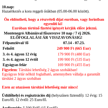
10.nap:
Hazaérkezés a kora reggeli órákban (05.00-06.00 között).
Ön eldöntheti, hogy a részvételi díjat euróban, vagy forintban
egyenlíti ki!
Euróban történő fizetési igényét kérjük előre jelezni.
Montenegró Albániával fűszerezve 10 nap / 7 éj 2026.
ELŐFOGLALÁSI ÁR VISSZAVONÁSIG!
Félpanzióval/ fő
07.14 - 07.23.
Felnőtt
249 900 Ft (665 Eur)
3. és 4. ágyon 12 évig
179 900 Ft (480 Eur)
3. és 4. ágyon 12 évtől
199 900 Ft (535 Eur)
Egyágyas felár
169 900 Ft (455 Eur)
Figyelem
: Társítási lehetőség 2 ágyas szobákban!
Egyágyas felár nélkül foglalható, amennyiben vállalja a garantált
társítást 2 ágyas szobában
Ezen az utazáson társítási lehetőség már nincs!
Üdülőhelyi és regisztrációs díj
(helyszínen fiztendő): 12 évig: 15
Euro/fő; 12 évtől: 25 Euro/fő.
Audioguide
: 5 500 Ft/fő (15 Eur/fő)