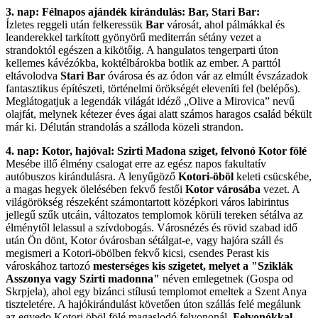
3. nap: Félnapos ajándék kirándulás: Bar, Stari Bar:
Ízletes reggeli után felkeressük
Bar
városát, ahol pálmákkal és
leanderekkel tarkított gyönyörű mediterrán sétány vezet a
strandoktól egészen a kikötőig. A hangulatos tengerparti úton
kellemes kávézókba, koktélbárokba botlik az ember. A parttól
eltávolodva
Stari Bar
óvárosa és az ódon vár az elmúlt évszázadok
fantasztikus építészeti, történelmi örökségét eleveníti fel (belépős).
Meglátogatjuk a legendák világát idéző „Olive a Mirovica” nevű
olajfát, melynek kétezer éves ágai alatt számos haragos család békült
már ki. Délután strandolás a szálloda közeli strandon.
4. nap: Kotor, hajóval: Szirti Madona sziget, felvonó Kotor fölé
Mesébe illő élmény csalogat erre az egész napos fakultatív
autóbuszos kirándulásra. A lenyűgöző
Kotori-öböl
keleti csücskébe,
a magas hegyek ölelésében fekvő festői
Kotor
városába
vezet. A
világörökség részeként számontartott középkori város labirintus
jellegű szűk utcáin, változatos templomok körüli tereken sétálva az
élménytől lelassul a szívdobogás. Városnézés és rövid szabad idő
után Ön dönt, Kotor óvárosban sétálgat-e, vagy hajóra száll és
megismeri a Kotori-öbölben fekvő kicsi, csendes Perast kis
városkához tartozó
mesterséges kis szigetet, melyet a "Sziklák
Asszonya vagy Szirti madonna"
néven emlegetnek (Gospa od
Skrpjela), ahol egy bizánci stílusú templomot emeltek a Szent Anya
tiszteletére. A hajókirándulást követően úton szállás felé megálunk
az egyedo Kotori öböl fölé magaslodó felvononál.
Felvonókkal