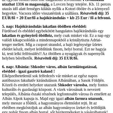
utazhat 1316 m magasságig,
a Lovcen hegy tetejére. Kb. 11 perces
utazás idő alatt fenséges kilátás nyílik a Kotori öbölre és a környező
hegyekre. Vacsora időre visszatérünk a szállásra.
Részvételi díj: 35
EUR/fő + 20 Eur/fő a hajókirándulás + kb 25 Eur / fő a felvonó.
5. nap: Hajókirándulás lakatlan öbölben ebéddel:
Fürdéssel és ebéddel egybekötött hangulatos hajókirándulás egy
lakatlan és gyönyörű öbölhöz,
mely csak minket vár. Ez a nap egy
valódi kikapcsolódás a mindennapokból a kristálytiszta Adriai-
tenger mellett. Míg a csoport strandol, a hajó legénysége ízletes
ebédet készít, melyet leöblítünk finom, helyi borral. Ezt ne hagyja
ki, testi lelki felfrissülés!! Az öbölben a nyugágyak és napernyők
helyben bérelhetők.
Részvételi díj: 35 EUR/fő.
6. nap: Albánia: Shkoder város, albán farmlátogatással,
ebéddel - igazi gasztró kaland !
Elképzelhetetlenül sok felfedezés vár minket az egész napos
autóbuszos fakultatív kiránduláson Albániában, a Sasok Földjén.
Közeli és eredeti helyekre utazunk
Shkoder városba
, mely fontos
kulturális és gazdasági központ. A vizek városának is nevezett
település, Albánia északi részének legfontosabb városa és emellett az
Albán Alpok kapuja is. Majd egy igazi
albán farmra utazunk
,
mely messze a főúttól, a hagyományos életmódot rejti. Itt az
ebédben megkóstoljuk az albán hagyományos ízeket és leöblítjük
egy pohár finom albán borral, sőt házitermékeket is vásárolhatunk!