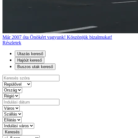
Már 2007 óta Önökért vagyunk! Köszönjük bizalmukat!
Részletek
Utazás kereső
Hajóút kereső
Buszos utak kereső
Keresés