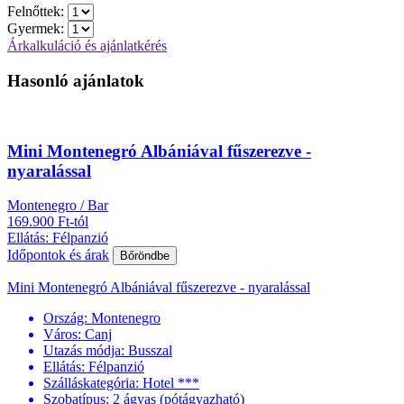
Felnőttek:
Gyermek:
Árkalkuláció és ajánlatkérés
Hasonló ajánlatok
Mini Montenegró Albániával fűszerezve -
nyaralással
Montenegro / Bar
169.900 Ft-tól
Ellátás: Félpanzió
Időpontok és árak
Bőröndbe
Mini Montenegró Albániával fűszerezve - nyaralással
Ország:
Montenegro
Város:
Canj
Utazás módja:
Busszal
Ellátás:
Félpanzió
Szálláskategória:
Hotel ***
Szobatípus:
2 ágyas (pótágyazható)