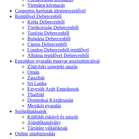
Vietnámi körutazás
Csoportos hajóutak idegenvezetővel
Repülővel Debrecenből
Kréta Debrecenből
Törökország Debrecenből
Tunézia Debrecenből
Bulgária Debrecenből
Ciprus Debrecenből
London Debrecenből repülővel
Albánia repülővel Debrecenből
Egzotikus nyaralás magyar asszisztenciával
Zöld-foki szigeteki utazás
Omán
Zanzibár
Sri Lanka
Egyesült Arab Emirátusok
Thaiföld
Dominikai Köztársaság
Mexikói nyaralás
Szolgáltatásaink
Külföldi esküvő és nászút
Ajándékutalvány
Társítást vállalóknak
Online utasbiztosítás