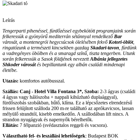
Leírás
Tengerparti pihenéssel, fürdőzéssel egybekötött programjaink során
felkeressük a gyönyörű mediterrán sétánnyal rendelkező
Bar
városát, a montenegrói hegycsúcsok ölelésében fekvő
Kotori-öblöt
,
ringatózunk a természeti kincsekben gazdag
Skadari-tavon
, fürdünk
a vadregényes öbölben és a smaragd színű, tiszta tengerben. Utunk
során felkeressük a Sasok földjének nevezett
Albánia jellegzetes
Shkoder városát
és bepillantunk egy albán családi mindenapi
életébe.
Utazás:
komfortos autóbusszal.
Szállás: Canj - Hotel Villa Fontana 3*, Szoba:
2-3 ágyas (családi
4 ágyas vagy hálószoba + nappali kihúzható duplaággyal),
fürdőszobás szobákban, hűtő, klíma. Ez a lépcsőzetes elrendezésű
frissen felújított szálloda 200 m-re található az aprókavicsos, lassan
mélyülő strandtól, kisebb emelkedőn. A szállodában lift nincs. A
strandon nyugágyak és napernyők bérelhetők.
Ellátás:
7 félpanzió (svédasztalos reggeli és vacsora).
Választható fel- és leszállási lehetőségek
: Budapest BOK