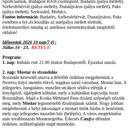
Sportcsarnok, Budapest BAH-csomópont, Budaörs (pálya mellett),
Székesfehérvár (pálya mellett), Dunaújváros (pálya mellett), Paks
(pálya mellett), Szekszárd, Mohács.
Fontos információ
: Budaörs, Székesfehérvár, Dunaújváros, Paks
esetében a fel-,és leszállás az autópálya mellett történik,
értelemszerűen mindig az autóbusz menetirányának megfelelő
oldalon!
Időpontok 2026 10 nap/7 éj :
Július 14 - 23.
BETELT!
Program:
1. nap
: Indulás este 21.00 órakor Budapestről. Éjszakai utazás.
2. nap: Mostar és strandolás
Bosznián keresztül utazva a délelőtti órákban megpihenünk a
Neretva folyó mentén fekvő, tragikus sorsú városban, Mostar-ban. A
jellegzetes, hangulatos, muszlim utcákon sétálva elérjük a
lenyűgöző, újjáépített kőhidat, mely a kultúrákat kapcsolja össze
Boszniában. Majd a Koska Mehmed Pasa dzsámi szépségét nézzük
meg, mely
Mostar
legismertebb dzsámijának számit. Hogy jobban
megérthessük a helyi lakosságot a mostari török házba is benézünk,
mely egy jellegzetes muszlim ház (belépős). A város megtekintése
után továbbutazás Montenegróba. Érkezés
Canj
ba délutáni
órákban, szállásfoglalás majd strandolás.