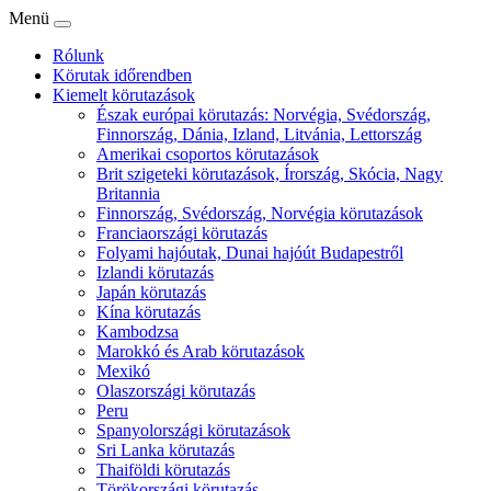
Menü
Rólunk
Körutak időrendben
Kiemelt körutazások
Észak európai körutazás: Norvégia, Svédország,
Finnország, Dánia, Izland, Litvánia, Lettország
Amerikai csoportos körutazások
Brit szigeteki körutazások, Írország, Skócia, Nagy
Britannia
Finnország, Svédország, Norvégia körutazások
Franciaországi körutazás
Folyami hajóutak, Dunai hajóút Budapestről
Izlandi körutazás
Japán körutazás
Kína körutazás
Kambodzsa
Marokkó és Arab körutazások
Mexikó
Olaszországi körutazás
Peru
Spanyolországi körutazások
Sri Lanka körutazás
Thaiföldi körutazás
Törökországi körutazás