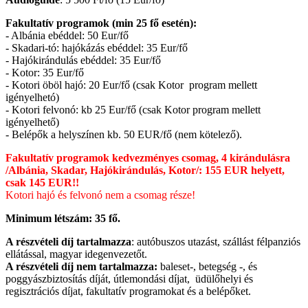
Fakultatív programok (min 25 fő esetén):
- Albánia ebéddel: 50 Eur/fő
- Skadari-tó: hajókázás ebéddel: 35 Eur/fő
- Hajókirándulás ebéddel: 35 Eur/fő
- Kotor: 35 Eur/fő
- Kotori öböl hajó: 20 Eur/fő (csak Kotor program mellett
igényelhetó)
- Kotori felvonó: kb 25 Eur/fő (csak Kotor program mellett
igényelhető)
- Belépők a helyszínen kb. 50 EUR/fő (nem kötelező).
Fakultatív programok kedvezményes csomag, 4 kirándulásra
/Albánia, Skadar, Hajókirándulás, Kotor/: 155 EUR helyett,
csak 145 EUR!!
Kotori hajó és felvonó nem a csomag része!
Minimum létszám: 35 fő.
A részvételi díj tartalmazza
: autóbuszos utazást, szállást félpanziós
ellátással, magyar idegenvezetőt.
A részvételi díj nem tartalmazza:
baleset-, betegség -, és
poggyászbiztosítás díját, útlemondási díjat, üdülőhelyi és
regisztrációs díjat, fakultatív programokat és a belépőket.