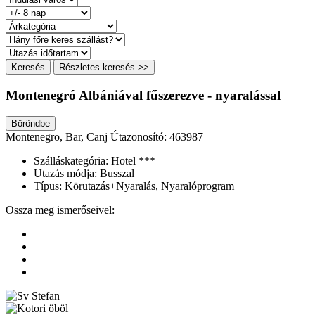
Keresés
Részletes keresés >>
Montenegró Albániával fűszerezve - nyaralással
Bőröndbe
Montenegro, Bar, Canj
Útazonosító: 463987
Szálláskategória:
Hotel ***
Utazás módja:
Busszal
Típus:
Körutazás+Nyaralás, Nyaralóprogram
Ossza meg ismerőseivel: