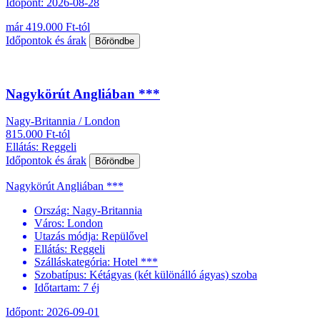
Időpont: 2026-08-28
már 419.000 Ft-tól
Időpontok és árak
Bőröndbe
Nagykörút Angliában ***
Nagy-Britannia / London
815.000 Ft-tól
Ellátás: Reggeli
Időpontok és árak
Bőröndbe
Nagykörút Angliában ***
Ország:
Nagy-Britannia
Város:
London
Utazás módja:
Repülővel
Ellátás:
Reggeli
Szálláskategória:
Hotel ***
Szobatípus:
Kétágyas (két különálló ágyas) szoba
Időtartam:
7 éj
Időpont: 2026-09-01