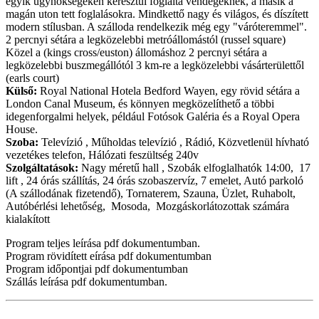
egyik ügynökségeken keresztül foglalta vendégeknek, a másik a
magán uton tett foglalásokra. Mindkettő nagy és világos, és díszített
modern stílusban. A szálloda rendelkezik még egy "váróteremmel".
2 percnyi sétára a legközelebbi metróállomástól (russel square)
Közel a (kings cross/euston) állomáshoz 2 percnyi sétára a
legközelebbi buszmegállótól 3 km-re a legközelebbi vásárterülettől
(earls court)
Külső:
Royal National Hotela Bedford Wayen, egy rövid sétára a
London Canal Museum, és könnyen megközelíthető a többi
idegenforgalmi helyek, például Fotósok Galéria és a Royal Opera
House.
Szoba:
Televízió , Műholdas televízió , Rádió, Közvetlenül hívható
vezetékes telefon, Hálózati feszültség 240v
Szolgáltatások:
Nagy méretű hall , Szobák elfoglalhatók 14:00, 17
lift , 24 órás szállítás, 24 órás szobaszervíz, 7 emelet, Autó parkoló
(A szállodának fizetendő), Tornaterem, Szauna, Üzlet, Ruhabolt,
Autóbérlési lehetőség, Mosoda, Mozgáskorlátozottak számára
kialakított
Program teljes leírása pdf dokumentumban.
Program rövidített eírása pdf dokumentumban
Program időpontjai pdf dokumentumban
Szállás leírása pdf dokumentumban.