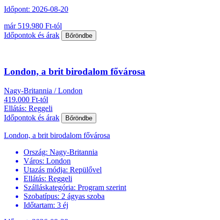
Időpont: 2026-08-20
már 519.980 Ft-tól
Időpontok és árak
Bőröndbe
London, a brit birodalom fővárosa
Nagy-Britannia / London
419.000 Ft-tól
Ellátás: Reggeli
Időpontok és árak
Bőröndbe
London, a brit birodalom fővárosa
Ország:
Nagy-Britannia
Város:
London
Utazás módja:
Repülővel
Ellátás:
Reggeli
Szálláskategória:
Program szerint
Szobatípus:
2 ágyas szoba
Időtartam:
3 éj