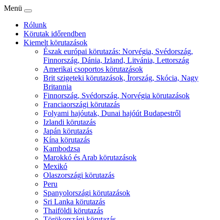
Menü
Rólunk
Körutak időrendben
Kiemelt körutazások
Észak európai körutazás: Norvégia, Svédország,
Finnország, Dánia, Izland, Litvánia, Lettország
Amerikai csoportos körutazások
Brit szigeteki körutazások, Írország, Skócia, Nagy
Britannia
Finnország, Svédország, Norvégia körutazások
Franciaországi körutazás
Folyami hajóutak, Dunai hajóút Budapestről
Izlandi körutazás
Japán körutazás
Kína körutazás
Kambodzsa
Marokkó és Arab körutazások
Mexikó
Olaszországi körutazás
Peru
Spanyolországi körutazások
Sri Lanka körutazás
Thaiföldi körutazás
Törökországi körutazás