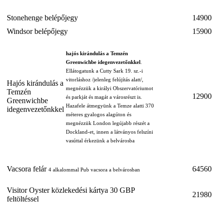
Stonehenge belépőjegy
14900
Windsor belépőjegy
15900
hajós kirándulás a Temzén
Greenwichbe idegenvezetőnkkel
.
Ellátogatunk a Cutty Sark 19. sz.-i
vitorláshoz /jelenleg felújítás alatt/,
Hajós kirándulás a
megnézzük a királyi Obszervatóriumot
Temzén
12900
és parkját és magát a városrészt is.
Greenwichbe
Hazafele átmegyünk a Temze alatti 370
idegenvezetőnkkel
méteres gyalogos alagúton és
megnézzük London legújabb részét a
Dockland-et, innen a látványos felszíni
vasúttal érkezünk a belvárosba
Vacsora felár
64560
4 alkalommal Pub vacsora a belvárosban
Visitor Oyster közlekedési kártya 30 GBP
21980
feltöltéssel