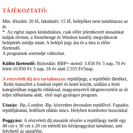
TÁJÉKOZTATÓ:
Min. létszám: 20 fő, fakultatív: 15 fő, belépőket nem tartalmazza az
ár.
* Az egész napos kirándulásra, csak előre jelentkezett utasainkat
tudjuk elvinni, a Stonehenge és Windsor kastély megváltozott
beléptetés módja miatt. A belépő jegy ára és a túra is előre
fizetendő.
A programok sorrendje változhat.
Külön fizetendő:
Biztosítás: BBP+ stornó: 3.650 Ft/ 5 nap, 70 év
felett 10.950 Ft/ 5 nap, 18 év alatt 2.555 Ft/5nap.
A részvételi díj ára tartalmazza:
repülőjegy, a repülőtéri illetéket,
Retúr transzfert a londoni reptér és hotel között, szállást a fenti
kategóriában reggelis ellátással, magyarnyelvű idegenvezetést az út
teljes időtartama alatt, első napi gyalogos program.
Utazás:
Bp.-London -Bp. közvetlen útvonalon repülővel. Fapados
repülőjárattal, fedélzeti ellátás nincs. Helyben komfortos buszokkal
Poggyász:
A részvételi díj utasaink részére a repülőjegy mellé egy
40 cm x 30 cm x 20 cm méretű kis kézipoggyászt tartalmaz, ami
felvihető az utastérbe.