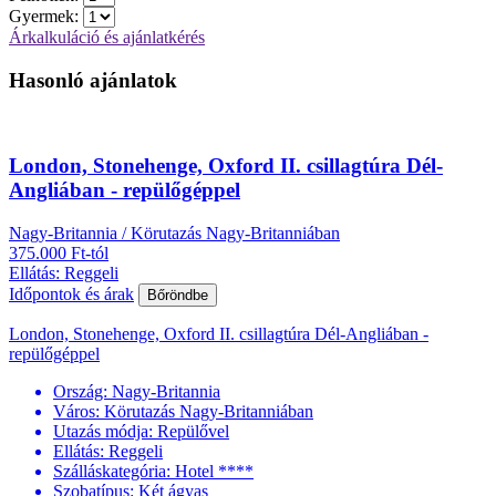
Gyermek:
Árkalkuláció és ajánlatkérés
Hasonló ajánlatok
London, Stonehenge, Oxford II. csillagtúra Dél-
Angliában - repülőgéppel
Nagy-Britannia / Körutazás Nagy-Britanniában
375.000 Ft-tól
Ellátás: Reggeli
Időpontok és árak
Bőröndbe
London, Stonehenge, Oxford II. csillagtúra Dél-Angliában -
repülőgéppel
Ország:
Nagy-Britannia
Város:
Körutazás Nagy-Britanniában
Utazás módja:
Repülővel
Ellátás:
Reggeli
Szálláskategória:
Hotel ****
Szobatípus:
Két ágyas