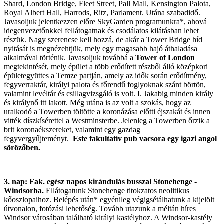
Shard, London Bridge, Fleet Street, Pall Mall, Kensington Palota,
Royal Albert Hall, Harrods, Ritz, Parlament. Utána szabadidő.
Javasoljuk jelentkezzen előre SkyGarden programunkra*, ahová
idegenvezetőnkkel fellátogatnak és csodálatos kilátásban lehet
részük. Nagy szerencse kell hozzá, de akár a Tower Bridge híd
nyitását is megnézehtjük, mely egy magasabb hajó áthaladása
alkalmával történik. Javasoljuk továbbá a
Tower of London
megtekintését, mely épület a több erődített részből álló középkori
épületegyüttes a Temze partján, amely az idők során erődítmény,
fegyverraktár, királyi palota és főrendű foglyoknak szánt börtön,
valamint levéltár és csillagvizsgáló is volt. I. Jakabig minden király
és királynő itt lakott. Még utána is az volt a szokás, hogy az
uralkodó a Towerben töltötte a koronázása előtti éjszakát és innen
vitték díszkísérettel a Westminsterbe. Jelenleg a Towerben őrzik a
brit koronaékszereket, valamint egy gazdag
fegyvergyűjteményt.
Este fakultatív pub vacsora egy igazi angol
sörözőben.
3. nap: Fak. egész napos kirándulás busszal Stonehenge -
Windsorba.
Ellátogatunk Stonehenge titokzatos neolitikus
kőoszlopaihoz. Belépés után* egyénileg végigsétálhatunk a kijelölt
útvonalon, fotózási lehetőség. Tovább utazunk a méltán híres
Windsor városában található királyi kastélyhoz. A Windsor-kastély