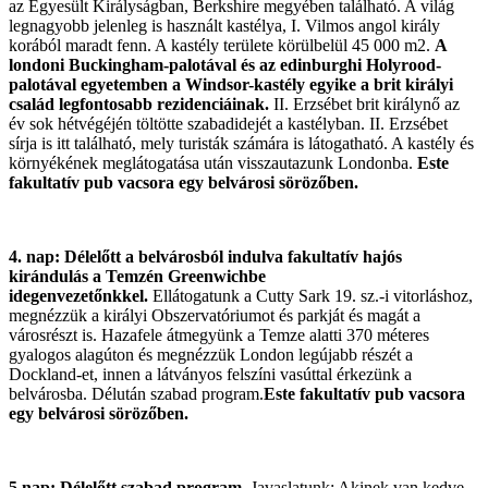
az Egyesült Királyságban, Berkshire megyében található. A világ
legnagyobb jelenleg is használt kastélya, I. Vilmos angol király
korából maradt fenn. A kastély területe körülbelül 45 000 m2.
A
londoni Buckingham-palotával és az edinburghi Holyrood-
palotával egyetemben a Windsor-kastély egyike a brit királyi
család legfontosabb rezidenciáinak.
II. Erzsébet brit királynő az
év sok hétvégéjén töltötte szabadidejét a kastélyban. II. Erzsébet
sírja is itt található, mely turisták számára is látogatható. A kastély és
környékének meglátogatása után visszautazunk Londonba.
Este
fakultatív pub vacsora egy belvárosi sörözőben.
4. nap: Délelőtt a belvárosból indulva fakultatív hajós
kirándulás a Temzén Greenwichbe
idegenvezetőnkkel.
Ellátogatunk a Cutty Sark 19. sz.-i vitorláshoz,
megnézzük a királyi Obszervatóriumot és parkját és magát a
városrészt is. Hazafele átmegyünk a Temze alatti 370 méteres
gyalogos alagúton és megnézzük London legújabb részét a
Dockland-et, innen a látványos felszíni vasúttal érkezünk a
belvárosba. Délután szabad program.
Este fakultatív pub vacsora
egy belvárosi sörözőben.
5.nap: Délelőtt szabad program.
Javaslatunk: Akinek van kedve