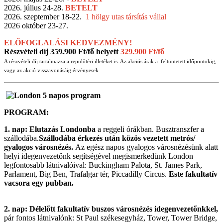
2026. július 24-28.
BETELT
2026. szeptember 18-22.
1 hölgy utas társítás vállal
2026 október 23-27.
ELŐFOGLALÁSI KEDVEZMÉNY!
Részvételi díj
359.900 Ft/fő
helyett
329.900 Ft/fő
A részvételi díj tartalmazza a repülőtéri illetéket is. Az akciós árak a feltüntetett időpontokig,
vagy az akció visszavonásáig érvényesek
PROGRAM:
1. nap: Elutazás Londonba
a reggeli órákban. Busztranszfer a
szállodába.
Szállodába érkezés után közös vezetett metrós/
gyalogos városnézés.
Az egész napos gyalogos városnézésünk alatt
helyi idegenvezetőnk segítségével megismerkedünk London
legfontosabb látnivalóival: Buckingham Palota, St. James Park,
Parlament, Big Ben, Trafalgar tér, Piccadilly Circus.
Este fakultatív
vacsora egy pubban.
2. nap: Délelőtt fakultatív buszos városnézés idegenvezetőnkkel,
pár fontos látnivalónk: St Paul székesegyház, Tower, Tower Bridge,