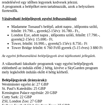
rendelésével egy időben legyenek kedvesek jelezni.
A programok a belépőket nem tartalmazzák, azok a helyszínen
fizetendők.
Vásárolható belépőjegyek egyéni felhasználással:
Madamme Tussaud’s belépő, adott napra , időpontra szóló,
felnőtt: 19.790.-, gyerek(2-15év): 16.780.- Ft.,
London Eye, adott napra , időpontra szóló, felnőtt: 17.790.-,
gyerek(2-15év): 15.690.- Ft.
Tower, felnőtt: 16.990.-, gyerek(5-15év): 8.750.- Ft
Tower Bridge felnőtt: 6 760 Ft/fő gyerek (5-15 éves) 3 880 Ft
Az egyéni felhasználású belépőjegyek árai tájékoztató jellegűek.
A választható fakultatív programok vagy egyéni belépőjegyek
eldönthető az indulás előtti 2 hétig, kivéve a SkyGarden program
mely legkésöbb indulás ekőtt 4 hétig kérhető.
Belépőjegyárak (irányárak):
Westminster egyéni ár: 27 GBP
St. Paul’s Katedrális: 25 GBP
Kensington Palace egyéniár: 20 GBP
Cutty Sark: 22 GBP
ZSL London Zoo: 27 GBP