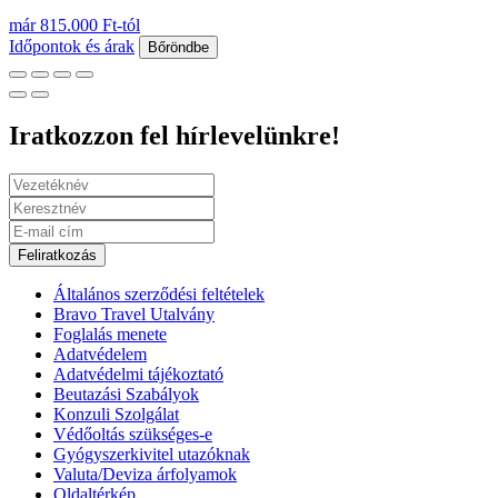
már 815.000 Ft-tól
Időpontok és árak
Bőröndbe
Iratkozzon fel hírlevelünkre!
Feliratkozás
Általános szerződési feltételek
Bravo Travel Utalvány
Foglalás menete
Adatvédelem
Adatvédelmi tájékoztató
Beutazási Szabályok
Konzuli Szolgálat
Védőoltás szükséges-e
Gyógyszerkivitel utazóknak
Valuta/Deviza árfolyamok
Oldaltérkép