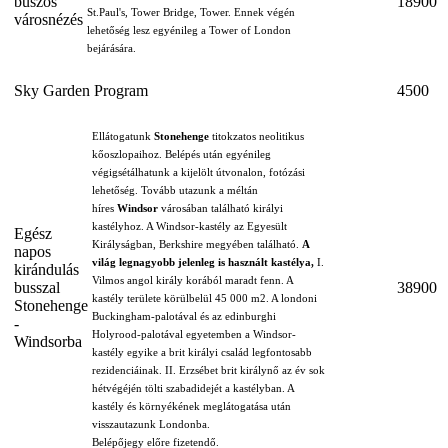
buszos
18900
St.Paul's, Tower Bridge, Tower. Ennek végén
városnézés
lehetőség lesz egyénileg a Tower of London
bejárására.
Sky Garden Program
4500
Ellátogatunk
Stonehenge
titokzatos neolitikus
kőoszlopaihoz. Belépés után egyénileg
végigsétálhatunk a kijelölt útvonalon, fotózási
lehetőség. Tovább utazunk a méltán
híres
Windsor
városában található királyi
kastélyhoz. A Windsor-kastély az Egyesült
Egész
Királyságban, Berkshire megyében található.
A
napos
világ legnagyobb jelenleg is használt kastélya,
I.
kirándulás
Vilmos angol király korából maradt fenn. A
busszal
38900
kastély területe körülbelül 45 000 m2. A londoni
Stonehenge
Buckingham-palotával és az edinburghi
-
Holyrood-palotával egyetemben a Windsor-
Windsorba
kastély egyike a brit királyi család legfontosabb
rezidenciáinak. II. Erzsébet brit királynő az év sok
hétvégéjén tölti szabadidejét a kastélyban. A
kastély és környékének meglátogatása után
visszautazunk Londonba.
Belépőjegy előre fizetendő.