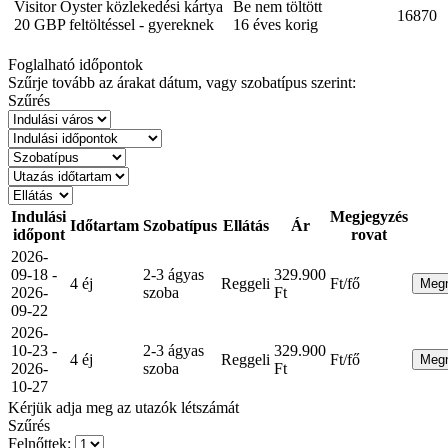
Visitor Oyster közlekedési kártya
Be nem töltött
16870
20 GBP feltöltéssel - gyereknek
16 éves korig
Foglalható időpontok
Szűrje tovább az árakat dátum, vagy szobatípus szerint:
Szűrés
Indulási
Megjegyzés
Időtartam
Szobatípus
Ellátás
Ár
időpont
rovat
2026-
09-18 -
2-3 ágyas
329.900
4 éj
Reggeli
Ft/fő
Meg
2026-
szoba
Ft
09-22
2026-
10-23 -
2-3 ágyas
329.900
4 éj
Reggeli
Ft/fő
Meg
2026-
szoba
Ft
10-27
Kérjük adja meg az utazók létszámát
Szűrés
Felnőttek: