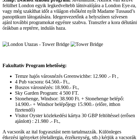
felülhet London egyik legkedveltebb látnivalójára a London Eye-ra,
vagy még szakíthat időt a világon elsőként nyílt Madame Tussaud’s
panoptikum látogatására. Idegenvezetőnk a helyszínen szívesen
ajánl további programokat egyénre szabva. Transzfer a kora délutáni
órákban a reptérre, indulás haza.
Fakultatív Program lehetőség:
Temze hajós városnézés Greenwichbe: 12.900 .- Ft ,
4 Pub vacsora: 64.560.- Ft.,
Buszos városnézés: 18.900.- Ft.,
Sky Garden Program: 4 500 FT.
Stonehenge, Windsor: 38.900 Ft. + Stonehenge belépő:
14.900.- + Windsor belépőjegy 15.900.- (előre, itthon
fizetendő)
Visitor Oyster közlekedési kártya 30 GBP feltöltéssel (erősen
ajánlott) : 21.980 .- Ft.,
A vacsorák az ital fogyasztást nem tartalmazzák. Különleges
étkezési igényeket (ételallergia, érzékenység, stb.) kérjük a vacsorák