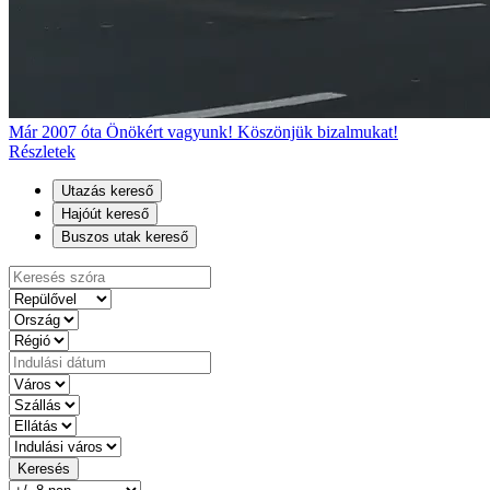
Már 2007 óta Önökért vagyunk! Köszönjük bizalmukat!
Részletek
Utazás kereső
Hajóút kereső
Buszos utak kereső
Keresés