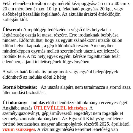
Felár ellenében további nagy méretű kézipoggyász 55 cm x 40 cm x
20 cm méretben ( max. 10 kg ), feladható poggyász 20 kg., vagy
elsőbbségi beszállás foglalható. Az aktuális árakról érdeklődjön
kollégáinktól.
Ülésrend:
A repülőgép fedélzetén a végső ülés helyeket a
légitársaság osztja ki utasai részére. Erre irodánknak befolyása
nincsen. Előfordulhat, hogy az együtt szándékozni utazók külön –
külön helyet kapnak , a gép különböző részén. Amennyiben
mindenképpen egymás mellett szeretnének utazni, azt jelezzék
irodánk felé. A fix helyjegyek egyéni kérésre foglalhatóak felár
ellenében, a járat telítettségének függvényében.
A választható fakultatív programok vagy egyéni belépőjegyek
eldönthető az indulás előtti 2 hétig
Stornó biztosítás:
Az utazás alapára nem tartalmazza a stornó azaz
útlemondási biztosítást.
Úti okmány:
Indulás előtt ellenőrizze úti okmánya érvényességét!
Angliába utazás
ÚTLEVÉLLEL lehetséges
. A
személyigazolványt, gépjárművezetői engedélyt nem fogadják el
személyazonosító okmányként. Az Egyesült Királyság területére
történő beutazáshoz magyar állampolgárok részéről 2025. áprilisától
vízum szükséges
. A vízumügyintésési kérelmet lehetőség van