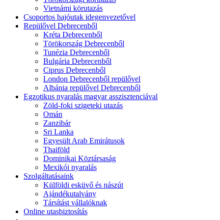
Vietnámi körutazás
Csoportos hajóutak idegenvezetővel
Repülővel Debrecenből
Kréta Debrecenből
Törökország Debrecenből
Tunézia Debrecenből
Bulgária Debrecenből
Ciprus Debrecenből
London Debrecenből repülővel
Albánia repülővel Debrecenből
Egzotikus nyaralás magyar asszisztenciával
Zöld-foki szigeteki utazás
Omán
Zanzibár
Sri Lanka
Egyesült Arab Emirátusok
Thaiföld
Dominikai Köztársaság
Mexikói nyaralás
Szolgáltatásaink
Külföldi esküvő és nászút
Ajándékutalvány
Társítást vállalóknak
Online utasbiztosítás