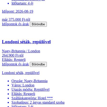
Időtartam:
4 éj
Időpont: 2026-08-19
már 375.000 Ft-tól
Időpontok és árak
Bőröndbe
Londoni séták, repülővel
Nagy-Britannia / London
264.900 Ft-tól
Ellátás: Reggeli
Időpontok és árak
Bőröndbe
Londoni séták, repülővel
Ország:
Nagy-Britannia
Város:
London
Utazás módja:
Repülővel
Ellátás:
Reggeli
Szálláskategória:
Hotel ***
Szobatípus:
2 ágyas standard szoba
Időtartam:
3 éj