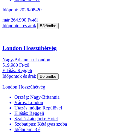
Időpont: 2026-08-20
már 264.900 Ft-tól
Időpontok és árak
Bőröndbe
London Hosszúhétvég
Nagy-Britannia / London
519.980 Ft-tól
Ellátás: Reggeli
Időpontok és árak
Bőröndbe
London Hosszúhétvég
Ország:
Nagy-Britannia
Város:
London
Utazás módja:
Repülővel
Ellátás:
Reggeli
Szálláskategória:
Hotel
Szobatípus:
Kétágyas szoba
Időtartam:
3 éj