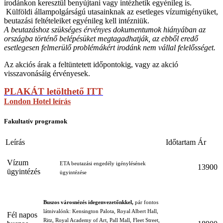
irodánkon keresztül benyújtani vagy intézhetik egyénileg is.
Külföldi állampolgárságú utasainknak az esetleges vízumigényüket,
beutazási feltételeiket egyénileg kell intézniük.
A beutazáshoz szükséges érvényes dokumentumok hiányában az
országba történő belépésüket megtagadhatják, az ebből eredő
esetlegesen felmerülő problémákért irodánk nem vállal felelősséget.
Az akciós árak a feltüntetett időpontokig, vagy az akció
visszavonásáig érvényesek.
PLAKÁT letölthető ITT
London Hotel leírás
Fakultatív programok
Leírás
Időtartam
Ár
Vízum
ETA beutazási engedély igénylésének
13900
ügyintézés
ügyintézése
Buszos városnézés idegenvezetőnkkel,
pár fontos
látnivalónk: Kensington Palota, Royal Albert Hall,
Fél napos
Ritz, Royal Academy of Art, Pall Mall, Fleet Street,