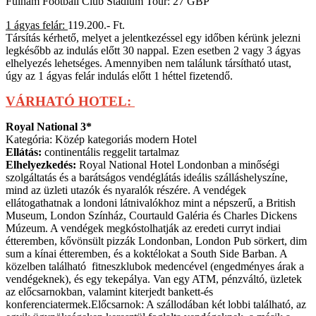
Fulham Football Club Stadium Tour: 27 GBP
1 ágyas felár:
119.200.- Ft.
Társítás kérhető, melyet a jelentkezéssel egy időben kérünk jelezni
legkésőbb az indulás előtt 30 nappal. Ezen esetben 2 vagy 3 ágyas
elhelyezés lehetséges. Amennyiben nem találunk társítható utast,
úgy az 1 ágyas felár indulás előtt 1 héttel fizetendő.
VÁRHATÓ HOTEL:
Royal National 3*
Kategória: Közép kategoriás modern Hotel
Ellátás:
continentális reggelit tartalmaz
Elhelyezkedés:
Royal National Hotel Londonban a minőségi
szolgáltatás és a barátságos vendéglátás ideális szálláshelyszíne,
mind az üzleti utazók és nyaralók részére. A vendégek
ellátogathatnak a londoni látnivalókhoz mint a népszerű, a British
Museum, London Színház, Courtauld Galéria és Charles Dickens
Múzeum. A vendégek megkóstolhatják az eredeti curryt indiai
étteremben, kővönsült pizzák Londonban, London Pub sörkert, dim
sum a kínai étteremben, és a koktélokat a South Side Barban. A
közelben található fitneszklubok medencével (engedményes árak a
vendégeknek), és egy tekepálya. Van egy ATM, pénzváltó, üzletek
az előcsarnokban, valamint kiterjedt bankett-és
konferenciatermek.Előcsarnok: A szállodában két lobbi található, az