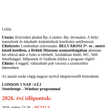
Leírás
Utazás:
Közvetlen járattal Bp.-London -Bp. útvonalon. A helyi
transzferek és fakultatív kirándulások komfortos autóbusszal.
Elhelyezés:
Londonban színvonalas
BELVÁROSI 3*- os , metró
közeli hotelben, a British Múzeum szomszédságában
ahonnan
kis sétával akár a Soho is elérhető. Szobákban fürdő, WC, Wifi
lehetőséggel. Időpontok és Szálloda leírása a program végén!
Ellátás:
4 reggeli. választható pub vacsora a szomszédos
étteremben.
Az utazás során végig magyar nyelvű idegenvezetőt biztosítunk.
LONDON 5 NAP / 4 ÉJ
Stonehenge – Windsor programmal
2026. évi időpontok:
2026. május 22-26. -
BETELT