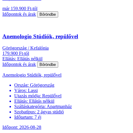
már 159.900 Ft-tól
Időpontok és árak
Bőröndbe
Anemologio Stúdiók, repülővel
Görögország / Kefalónia
179.900 Ft-tól
Ellátás: Ellátás nélkül
Időpontok és árak
Bőröndbe
Anemologio Stúdiók, repülővel
Ország:
Görögország
Város:
Lassi
Utazás módja:
Repülővel
Ellátás:
Ellátás nélkül
Szálláskategória:
Apartmanház
Szobatípus:
2 ágyas stúdió
Időtartam:
7 éj
Időpont: 2026-08-28