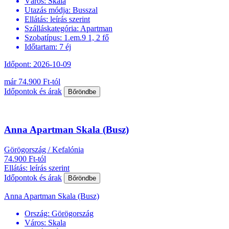
Város:
Skala
Utazás módja:
Busszal
Ellátás:
leírás szerint
Szálláskategória:
Apartman
Szobatípus:
1.em.9 1, 2 fő
Időtartam:
7 éj
Időpont: 2026-10-09
már 74.900 Ft-tól
Időpontok és árak
Bőröndbe
Anna Apartman Skala (Busz)
Görögország / Kefalónia
74.900 Ft-tól
Ellátás: leírás szerint
Időpontok és árak
Bőröndbe
Anna Apartman Skala (Busz)
Ország:
Görögország
Város:
Skala