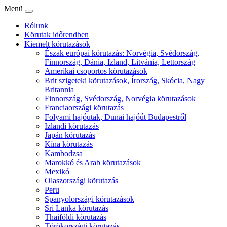
Menü
Rólunk
Körutak időrendben
Kiemelt körutazások
Észak európai körutazás: Norvégia, Svédország,
Finnország, Dánia, Izland, Litvánia, Lettország
Amerikai csoportos körutazások
Brit szigeteki körutazások, Írország, Skócia, Nagy
Britannia
Finnország, Svédország, Norvégia körutazások
Franciaországi körutazás
Folyami hajóutak, Dunai hajóút Budapestről
Izlandi körutazás
Japán körutazás
Kína körutazás
Kambodzsa
Marokkó és Arab körutazások
Mexikó
Olaszországi körutazás
Peru
Spanyolországi körutazások
Sri Lanka körutazás
Thaiföldi körutazás
Törökországi körutazás