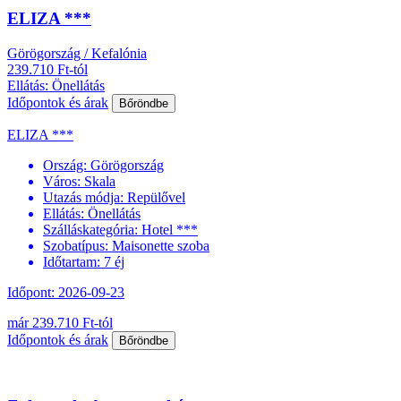
ELIZA ***
Görögország / Kefalónia
239.710 Ft-tól
Ellátás: Önellátás
Időpontok és árak
Bőröndbe
ELIZA ***
Ország:
Görögország
Város:
Skala
Utazás módja:
Repülővel
Ellátás:
Önellátás
Szálláskategória:
Hotel ***
Szobatípus:
Maisonette szoba
Időtartam:
7 éj
Időpont: 2026-09-23
már 239.710 Ft-tól
Időpontok és árak
Bőröndbe