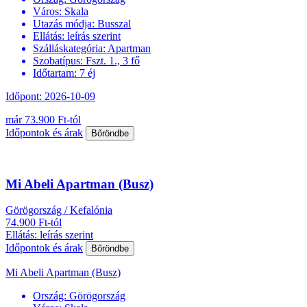
Város:
Skala
Utazás módja:
Busszal
Ellátás:
leírás szerint
Szálláskategória:
Apartman
Szobatípus:
Fszt. 1., 3 fő
Időtartam:
7 éj
Időpont: 2026-10-09
már 73.900 Ft-tól
Időpontok és árak
Bőröndbe
Mi Abeli Apartman (Busz)
Görögország / Kefalónia
74.900 Ft-tól
Ellátás: leírás szerint
Időpontok és árak
Bőröndbe
Mi Abeli Apartman (Busz)
Ország:
Görögország