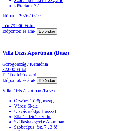
Szobatípus:
2.em. 23., 2 fő
Időtartam:
7 éj
Időpont: 2026-10-10
már 79.900 Ft-tól
Időpontok és árak
Bőröndbe
Villa Dizis Apartman (Busz)
Görögország / Kefalónia
82.900 Ft-tól
Ellátás: leírás szerint
Időpontok és árak
Bőröndbe
Villa Dizis Apartman (Busz)
Ország:
Görögország
Város:
Skala
Utazás módja:
Busszal
Ellátás:
leírás szerint
Szálláskategória:
Apartman
Szobatípus:
fsz. 7., 3 fő