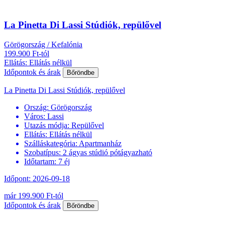
La Pinetta Di Lassi Stúdiók, repülővel
Görögország / Kefalónia
199.900 Ft-tól
Ellátás: Ellátás nélkül
Időpontok és árak
Bőröndbe
La Pinetta Di Lassi Stúdiók, repülővel
Ország:
Görögország
Város:
Lassi
Utazás módja:
Repülővel
Ellátás:
Ellátás nélkül
Szálláskategória:
Apartmanház
Szobatípus:
2 ágyas stúdió pótágyazható
Időtartam:
7 éj
Időpont: 2026-09-18
már 199.900 Ft-tól
Időpontok és árak
Bőröndbe