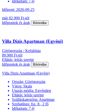
Időtartam:
7 éj
Időpont: 2026-09-25
már 82.900 Ft-tól
Időpontok és árak
Bőröndbe
Villa Dizis Apartman (Egyéni)
Görögország / Kefalónia
89.900 Ft-tól
Ellátás: leírás szerint
Időpontok és árak
Bőröndbe
Villa Dizis Apartman (Egyéni)
Ország:
Görögország
Város:
Skala
Utazás módja:
Egyénileg
Ellátás:
leírás szerint
Szálláskategória:
Apartman
Szobatípus:
fsz. 8., 2 fő
Időtartam:
7 éj