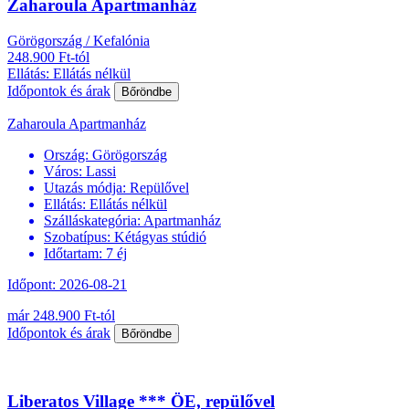
Zaharoula Apartmanház
Görögország / Kefalónia
248.900 Ft-tól
Ellátás: Ellátás nélkül
Időpontok és árak
Bőröndbe
Zaharoula Apartmanház
Ország:
Görögország
Város:
Lassi
Utazás módja:
Repülővel
Ellátás:
Ellátás nélkül
Szálláskategória:
Apartmanház
Szobatípus:
Kétágyas stúdió
Időtartam:
7 éj
Időpont: 2026-08-21
már 248.900 Ft-tól
Időpontok és árak
Bőröndbe
Liberatos Village *** ÖE, repülővel