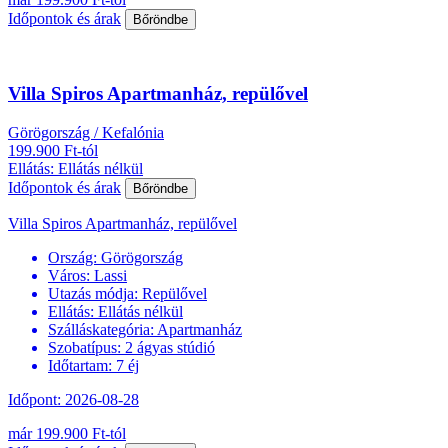
Időpontok és árak
Bőröndbe
Villa Spiros Apartmanház, repülővel
Görögország / Kefalónia
199.900 Ft-tól
Ellátás: Ellátás nélkül
Időpontok és árak
Bőröndbe
Villa Spiros Apartmanház, repülővel
Ország:
Görögország
Város:
Lassi
Utazás módja:
Repülővel
Ellátás:
Ellátás nélkül
Szálláskategória:
Apartmanház
Szobatípus:
2 ágyas stúdió
Időtartam:
7 éj
Időpont: 2026-08-28
már 199.900 Ft-tól