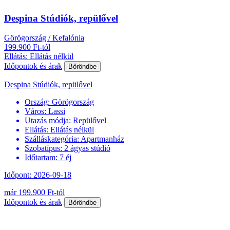
Despina Stúdiók, repülővel
Görögország / Kefalónia
199.900 Ft-tól
Ellátás: Ellátás nélkül
Időpontok és árak
Bőröndbe
Despina Stúdiók, repülővel
Ország:
Görögország
Város:
Lassi
Utazás módja:
Repülővel
Ellátás:
Ellátás nélkül
Szálláskategória:
Apartmanház
Szobatípus:
2 ágyas stúdió
Időtartam:
7 éj
Időpont: 2026-09-18
már 199.900 Ft-tól
Időpontok és árak
Bőröndbe