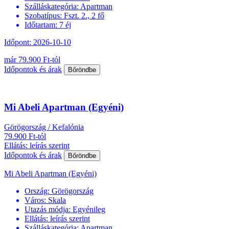
Szálláskategória:
Apartman
Szobatípus:
Fszt. 2., 2 fő
Időtartam:
7 éj
Időpont: 2026-10-10
már 79.900 Ft-tól
Időpontok és árak
Bőröndbe
Mi Abeli Apartman (Egyéni)
Görögország / Kefalónia
79.900 Ft-tól
Ellátás: leírás szerint
Időpontok és árak
Bőröndbe
Mi Abeli Apartman (Egyéni)
Ország:
Görögország
Város:
Skala
Utazás módja:
Egyénileg
Ellátás:
leírás szerint
Szálláskategória:
Apartman