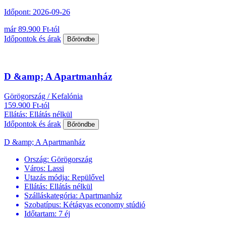
Időpont: 2026-09-26
már 89.900 Ft-tól
Időpontok és árak
Bőröndbe
D &amp; A Apartmanház
Görögország / Kefalónia
159.900 Ft-tól
Ellátás: Ellátás nélkül
Időpontok és árak
Bőröndbe
D &amp; A Apartmanház
Ország:
Görögország
Város:
Lassi
Utazás módja:
Repülővel
Ellátás:
Ellátás nélkül
Szálláskategória:
Apartmanház
Szobatípus:
Kétágyas economy stúdió
Időtartam:
7 éj