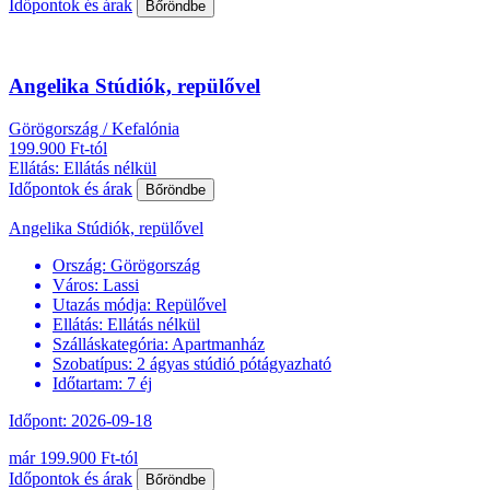
Időpontok és árak
Bőröndbe
Angelika Stúdiók, repülővel
Görögország / Kefalónia
199.900 Ft-tól
Ellátás: Ellátás nélkül
Időpontok és árak
Bőröndbe
Angelika Stúdiók, repülővel
Ország:
Görögország
Város:
Lassi
Utazás módja:
Repülővel
Ellátás:
Ellátás nélkül
Szálláskategória:
Apartmanház
Szobatípus:
2 ágyas stúdió pótágyazható
Időtartam:
7 éj
Időpont: 2026-09-18
már 199.900 Ft-tól
Időpontok és árak
Bőröndbe