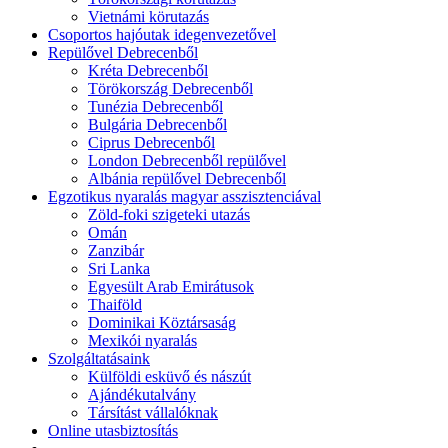
Vietnámi körutazás
Csoportos hajóutak idegenvezetővel
Repülővel Debrecenből
Kréta Debrecenből
Törökország Debrecenből
Tunézia Debrecenből
Bulgária Debrecenből
Ciprus Debrecenből
London Debrecenből repülővel
Albánia repülővel Debrecenből
Egzotikus nyaralás magyar asszisztenciával
Zöld-foki szigeteki utazás
Omán
Zanzibár
Sri Lanka
Egyesült Arab Emirátusok
Thaiföld
Dominikai Köztársaság
Mexikói nyaralás
Szolgáltatásaink
Külföldi esküvő és nászút
Ajándékutalvány
Társítást vállalóknak
Online utasbiztosítás