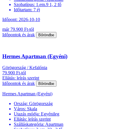
Szobatípus:
1.em.9 1, 2 fő
Időtartam:
7 éj
Időpont: 2026-10-10
már 79.900 Ft-tól
Időpontok és árak
Bőröndbe
Hermes Apartman (Egyéni)
Görögország / Kefalónia
79.900 Ft-tól
Ellátás: leírás szerint
Időpontok és árak
Bőröndbe
Hermes Apartman (Egyéni)
Ország:
Görögország
Város:
Skala
Utazás módja:
Egyénileg
Ellátás:
leírás szerint
Szálláskategória:
Apartman