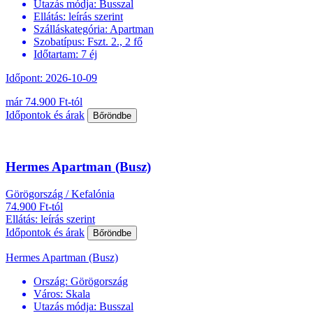
Utazás módja:
Busszal
Ellátás:
leírás szerint
Szálláskategória:
Apartman
Szobatípus:
Fszt. 2., 2 fő
Időtartam:
7 éj
Időpont: 2026-10-09
már 74.900 Ft-tól
Időpontok és árak
Bőröndbe
Hermes Apartman (Busz)
Görögország / Kefalónia
74.900 Ft-tól
Ellátás: leírás szerint
Időpontok és árak
Bőröndbe
Hermes Apartman (Busz)
Ország:
Görögország
Város:
Skala
Utazás módja:
Busszal