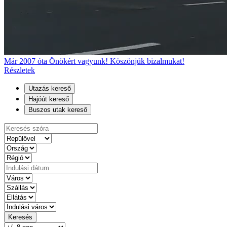
Már 2007 óta Önökért vagyunk! Köszönjük bizalmukat!
Részletek
Utazás kereső
Hajóút kereső
Buszos utak kereső
Keresés