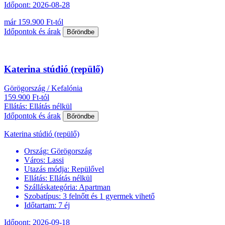
Időpont: 2026-08-28
már 159.900 Ft-tól
Időpontok és árak
Bőröndbe
Katerina stúdió (repülő)
Görögország / Kefalónia
159.900 Ft-tól
Ellátás: Ellátás nélkül
Időpontok és árak
Bőröndbe
Katerina stúdió (repülő)
Ország:
Görögország
Város:
Lassi
Utazás módja:
Repülővel
Ellátás:
Ellátás nélkül
Szálláskategória:
Apartman
Szobatípus:
3 felnőtt és 1 gyermek vihető
Időtartam:
7 éj
Időpont: 2026-09-18