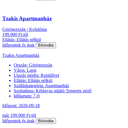
Tzakis Apartmanház
Görögország / Kefalónia
199.900 Ft-tól
Ellátás: Ellátás nélkül
Időpontok és árak
Bőröndbe
Tzakis Apartmanház
Ország:
Görögország
Város:
Lassi
Utazás módja:
Repülővel
Ellátás:
Ellátás nélkül
Szálláskategória:
Apartmanház
Szobatípus:
Kétágyas stúdió Tengerre néző
Időtartam:
7 éj
Időpont: 2026-09-18
már 199.900 Ft-tól
Időpontok és árak
Bőröndbe