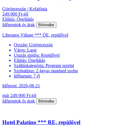
Görögország / Kefalónia
249.900 Ft-tól
Ellátás: Önellátás
Időpontok és árak
Bőröndbe
Liberatos Village *** ÖE, repülővel
Ország:
Görögország
Város:
Lassi
Utazás módja:
Repülővel
Ellátás:
Önellátás
Szálláskategória:
Program szerint
Szobatípus:
2 ágyas standard szoba
Időtartam:
7 éj
Időpont: 2026-08-21
már 249.900 Ft-tól
Időpontok és árak
Bőröndbe
Hotel Palatino *** RE, repülővel