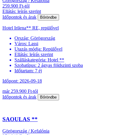
Görögország / Kefalónia
259.900 Ft-tól
Ellátás: leírás szerint
Időpontok és árak
Bőröndbe
Hotel Irilena** RE, repülővel
Ország:
Görögország
Város:
Lassi
Utazás módja:
Repülővel
Ellátás:
leírás szerint
Szálláskategória:
Hotel **
Szobatípus:
2 ágyas földszinti szoba
Időtartam:
7 éj
Időpont: 2026-09-18
már 259.900 Ft-tól
Időpontok és árak
Bőröndbe
SAOULAS **
Görögország / Kefalónia