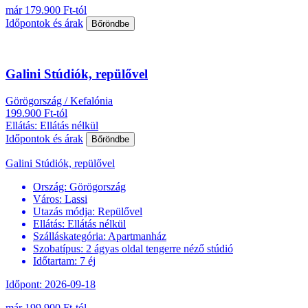
már 179.900 Ft-tól
Időpontok és árak
Bőröndbe
Galini Stúdiók, repülővel
Görögország / Kefalónia
199.900 Ft-tól
Ellátás: Ellátás nélkül
Időpontok és árak
Bőröndbe
Galini Stúdiók, repülővel
Ország:
Görögország
Város:
Lassi
Utazás módja:
Repülővel
Ellátás:
Ellátás nélkül
Szálláskategória:
Apartmanház
Szobatípus:
2 ágyas oldal tengerre néző stúdió
Időtartam:
7 éj
Időpont: 2026-09-18
már 199.900 Ft-tól