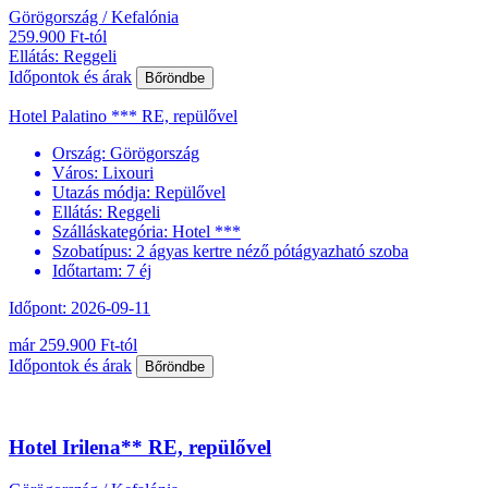
Görögország / Kefalónia
259.900 Ft-tól
Ellátás: Reggeli
Időpontok és árak
Bőröndbe
Hotel Palatino *** RE, repülővel
Ország:
Görögország
Város:
Lixouri
Utazás módja:
Repülővel
Ellátás:
Reggeli
Szálláskategória:
Hotel ***
Szobatípus:
2 ágyas kertre néző pótágyazható szoba
Időtartam:
7 éj
Időpont: 2026-09-11
már 259.900 Ft-tól
Időpontok és árak
Bőröndbe
Hotel Irilena** RE, repülővel