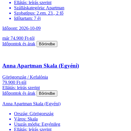
Ellátás:
leírás szerint
Szálláskategória:
Apartman
Szobatípus:
2.em. 23., 2 fő
Időtartam:
7 éj
Időpont: 2026-10-09
már 74.900 Ft-tól
Időpontok és árak
Bőröndbe
Anna Apartman Skala (Egyéni)
Görögország / Kefalónia
79.900 Ft-tól
Ellátás: leírás szerint
Időpontok és árak
Bőröndbe
Anna Apartman Skala (Egyéni)
Ország:
Görögország
Város:
Skala
Utazás módja:
Egyénileg
Ellátás:
leírás szerint