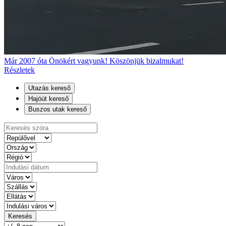
Már 2007 óta Önökért vagyunk! Köszönjük bizalmukat!
Részletek
Utazás kereső
Hajóút kereső
Buszos utak kereső
Keresés