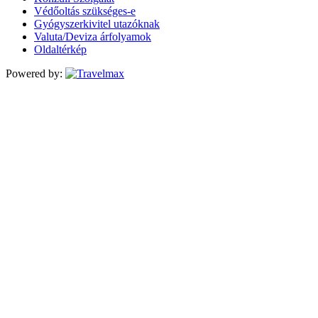
Védőoltás szükséges-e
Gyógyszerkivitel utazóknak
Valuta/Deviza árfolyamok
Oldaltérkép
Powered by: