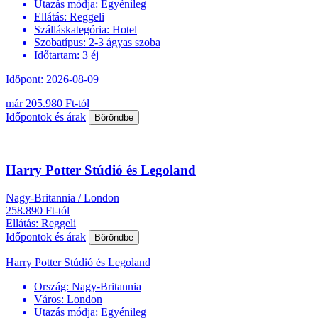
Utazás módja:
Egyénileg
Ellátás:
Reggeli
Szálláskategória:
Hotel
Szobatípus:
2-3 ágyas szoba
Időtartam:
3 éj
Időpont: 2026-08-09
már 205.980 Ft-tól
Időpontok és árak
Bőröndbe
Harry Potter Stúdió és Legoland
Nagy-Britannia / London
258.890 Ft-tól
Ellátás: Reggeli
Időpontok és árak
Bőröndbe
Harry Potter Stúdió és Legoland
Ország:
Nagy-Britannia
Város:
London
Utazás módja:
Egyénileg