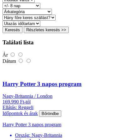
Keresés
Részletes keresés >>
Találati lista
Ár
Dátum
Harry Potter 3 napos program
Nagy-Britannia / London
169.990 Ft-tól
Ellátás: Reggeli
Időpontok és árak
Bőröndbe
Harry Potter 3 napos program
Ország:
Nagy-Britannia