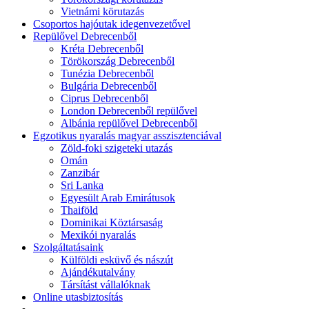
Vietnámi körutazás
Csoportos hajóutak idegenvezetővel
Repülővel Debrecenből
Kréta Debrecenből
Törökország Debrecenből
Tunézia Debrecenből
Bulgária Debrecenből
Ciprus Debrecenből
London Debrecenből repülővel
Albánia repülővel Debrecenből
Egzotikus nyaralás magyar asszisztenciával
Zöld-foki szigeteki utazás
Omán
Zanzibár
Sri Lanka
Egyesült Arab Emirátusok
Thaiföld
Dominikai Köztársaság
Mexikói nyaralás
Szolgáltatásaink
Külföldi esküvő és nászút
Ajándékutalvány
Társítást vállalóknak
Online utasbiztosítás