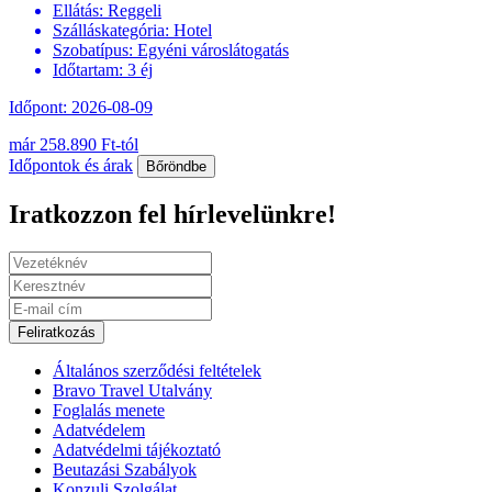
Ellátás:
Reggeli
Szálláskategória:
Hotel
Szobatípus:
Egyéni városlátogatás
Időtartam:
3 éj
Időpont: 2026-08-09
már 258.890 Ft-tól
Időpontok és árak
Bőröndbe
Iratkozzon fel hírlevelünkre!
Feliratkozás
Általános szerződési feltételek
Bravo Travel Utalvány
Foglalás menete
Adatvédelem
Adatvédelmi tájékoztató
Beutazási Szabályok
Konzuli Szolgálat