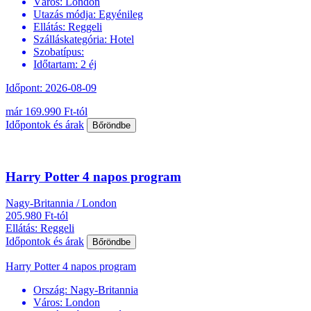
Város:
London
Utazás módja:
Egyénileg
Ellátás:
Reggeli
Szálláskategória:
Hotel
Szobatípus:
Időtartam:
2 éj
Időpont: 2026-08-09
már 169.990 Ft-tól
Időpontok és árak
Bőröndbe
Harry Potter 4 napos program
Nagy-Britannia / London
205.980 Ft-tól
Ellátás: Reggeli
Időpontok és árak
Bőröndbe
Harry Potter 4 napos program
Ország:
Nagy-Britannia
Város:
London