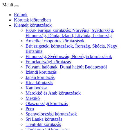
Menü
Rólunk
Körutak időrendben
Kiemelt körutazások
Észak európai körutazás: Norvégia, Svédország,
Finnország, Dánia, Izland, Litvánia, Lettország
Amerikai csoportos körutazások
Brit szigeteki körutazások, Írország, Skócia, Nagy
Britannia
Finnország, Svédország, Norvégia körutazások
Franciaországi körutazás
Folyami hajóutak, Dunai hajóút Budapestről
Izlandi körutazás
Japán körutazás
Kína körutazás
Kambodzsa
Marokkó és Arab körutazások
Mexikó
Olaszországi körutazás
Peru
Spanyolországi körutazások
Sri Lanka körutazás
Thaiföldi körutazás
Törökországi körutazás