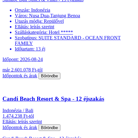
Ország:
Indonézia
Város:
Nusa Dua-Tanjung Benoa
Utazás módja:
Repülővel
Ellátás:
leírás szerint
Szálláskategória:
Hotel *****
Szobatípus:
SUITE STANDARD - OCEAN FRONT
FAMILY
Időtartam:
13 éj
Időpont: 2026-08-24
már 2.601.078 Ft-tól
Időpontok és árak
Bőröndbe
Candi Beach Resort & Spa - 12 éjszakás
Indonézia / Bali
1.474.238 Ft-tól
Ellátás: leírás szerint
Időpontok és árak
Bőröndbe