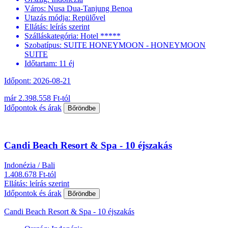
Város:
Nusa Dua-Tanjung Benoa
Utazás módja:
Repülővel
Ellátás:
leírás szerint
Szálláskategória:
Hotel *****
Szobatípus:
SUITE HONEYMOON - HONEYMOON
SUITE
Időtartam:
11 éj
Időpont: 2026-08-21
már 2.398.558 Ft-tól
Időpontok és árak
Bőröndbe
Candi Beach Resort & Spa - 10 éjszakás
Indonézia / Bali
1.408.678 Ft-tól
Ellátás: leírás szerint
Időpontok és árak
Bőröndbe
Candi Beach Resort & Spa - 10 éjszakás