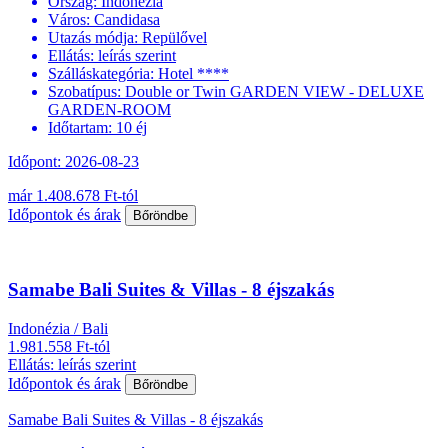
Ország:
Indonézia
Város:
Candidasa
Utazás módja:
Repülővel
Ellátás:
leírás szerint
Szálláskategória:
Hotel ****
Szobatípus:
Double or Twin GARDEN VIEW - DELUXE
GARDEN-ROOM
Időtartam:
10 éj
Időpont: 2026-08-23
már 1.408.678 Ft-tól
Időpontok és árak
Bőröndbe
Samabe Bali Suites & Villas - 8 éjszakás
Indonézia / Bali
1.981.558 Ft-tól
Ellátás: leírás szerint
Időpontok és árak
Bőröndbe
Samabe Bali Suites & Villas - 8 éjszakás