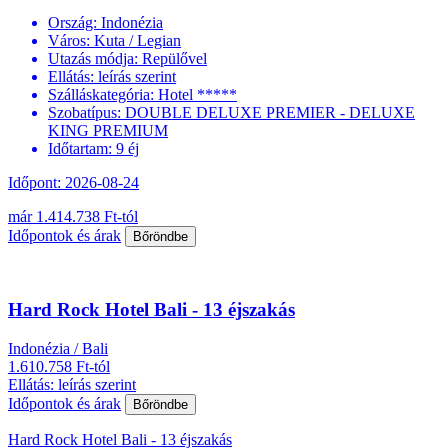
Ország:
Indonézia
Város:
Kuta / Legian
Utazás módja:
Repülővel
Ellátás:
leírás szerint
Szálláskategória:
Hotel *****
Szobatípus:
DOUBLE DELUXE PREMIER - DELUXE
KING PREMIUM
Időtartam:
9 éj
Időpont: 2026-08-24
már 1.414.738 Ft-tól
Időpontok és árak
Bőröndbe
Hard Rock Hotel Bali - 13 éjszakás
Indonézia / Bali
1.610.758 Ft-tól
Ellátás: leírás szerint
Időpontok és árak
Bőröndbe
Hard Rock Hotel Bali - 13 éjszakás