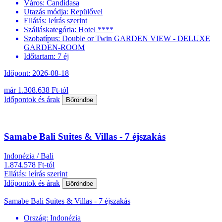
Város:
Candidasa
Utazás módja:
Repülővel
Ellátás:
leírás szerint
Szálláskategória:
Hotel ****
Szobatípus:
Double or Twin GARDEN VIEW - DELUXE
GARDEN-ROOM
Időtartam:
7 éj
Időpont: 2026-08-18
már 1.308.638 Ft-tól
Időpontok és árak
Bőröndbe
Samabe Bali Suites & Villas - 7 éjszakás
Indonézia / Bali
1.874.578 Ft-tól
Ellátás: leírás szerint
Időpontok és árak
Bőröndbe
Samabe Bali Suites & Villas - 7 éjszakás
Ország:
Indonézia