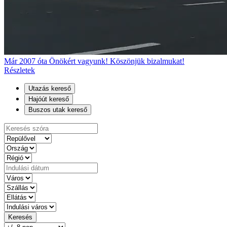
Már 2007 óta Önökért vagyunk! Köszönjük bizalmukat!
Részletek
Utazás kereső
Hajóút kereső
Buszos utak kereső
Keresés