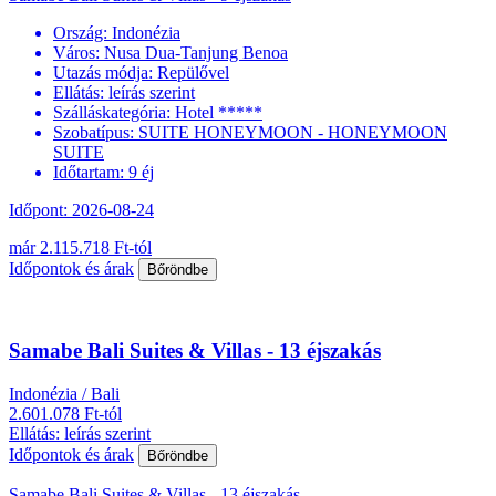
Ország:
Indonézia
Város:
Nusa Dua-Tanjung Benoa
Utazás módja:
Repülővel
Ellátás:
leírás szerint
Szálláskategória:
Hotel *****
Szobatípus:
SUITE HONEYMOON - HONEYMOON
SUITE
Időtartam:
9 éj
Időpont: 2026-08-24
már 2.115.718 Ft-tól
Időpontok és árak
Bőröndbe
Samabe Bali Suites & Villas - 13 éjszakás
Indonézia / Bali
2.601.078 Ft-tól
Ellátás: leírás szerint
Időpontok és árak
Bőröndbe
Samabe Bali Suites & Villas - 13 éjszakás