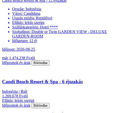
Candi Beach Resort & Spa - 12 éjszakás
Ország:
Indonézia
Város:
Candidasa
Utazás módja:
Repülővel
Ellátás:
leírás szerint
Szálláskategória:
Hotel ****
Szobatípus:
Double or Twin GARDEN VIEW - DELUXE
GARDEN-ROOM
Időtartam:
12 éj
Időpont: 2026-08-25
már 1.474.238 Ft-tól
Időpontok és árak
Bőröndbe
Candi Beach Resort & Spa - 6 éjszakás
Indonézia / Bali
1.269.678 Ft-tól
Ellátás: leírás szerint
Időpontok és árak
Bőröndbe