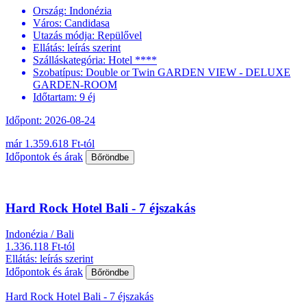
Ország:
Indonézia
Város:
Candidasa
Utazás módja:
Repülővel
Ellátás:
leírás szerint
Szálláskategória:
Hotel ****
Szobatípus:
Double or Twin GARDEN VIEW - DELUXE
GARDEN-ROOM
Időtartam:
9 éj
Időpont: 2026-08-24
már 1.359.618 Ft-tól
Időpontok és árak
Bőröndbe
Hard Rock Hotel Bali - 7 éjszakás
Indonézia / Bali
1.336.118 Ft-tól
Ellátás: leírás szerint
Időpontok és árak
Bőröndbe
Hard Rock Hotel Bali - 7 éjszakás