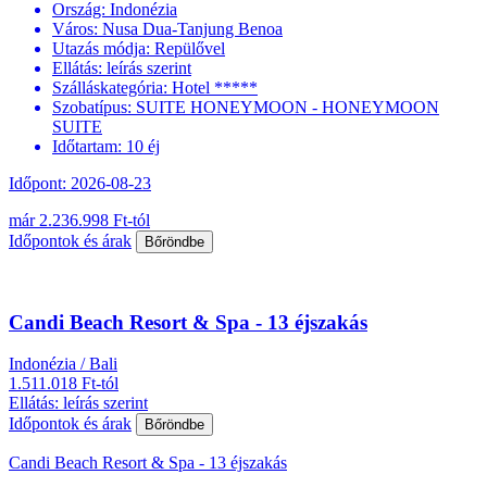
Ország:
Indonézia
Város:
Nusa Dua-Tanjung Benoa
Utazás módja:
Repülővel
Ellátás:
leírás szerint
Szálláskategória:
Hotel *****
Szobatípus:
SUITE HONEYMOON - HONEYMOON
SUITE
Időtartam:
10 éj
Időpont: 2026-08-23
már 2.236.998 Ft-tól
Időpontok és árak
Bőröndbe
Candi Beach Resort & Spa - 13 éjszakás
Indonézia / Bali
1.511.018 Ft-tól
Ellátás: leírás szerint
Időpontok és árak
Bőröndbe
Candi Beach Resort & Spa - 13 éjszakás