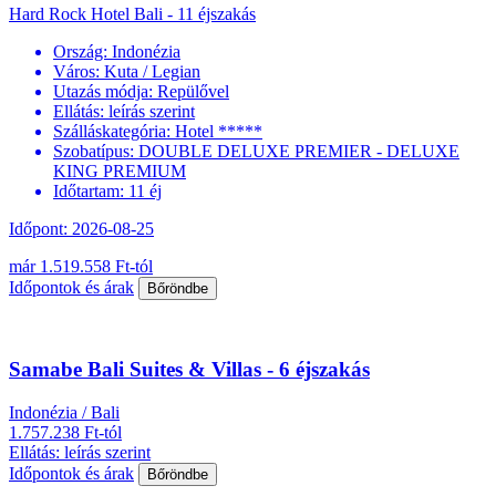
Hard Rock Hotel Bali - 11 éjszakás
Ország:
Indonézia
Város:
Kuta / Legian
Utazás módja:
Repülővel
Ellátás:
leírás szerint
Szálláskategória:
Hotel *****
Szobatípus:
DOUBLE DELUXE PREMIER - DELUXE
KING PREMIUM
Időtartam:
11 éj
Időpont: 2026-08-25
már 1.519.558 Ft-tól
Időpontok és árak
Bőröndbe
Samabe Bali Suites & Villas - 6 éjszakás
Indonézia / Bali
1.757.238 Ft-tól
Ellátás: leírás szerint
Időpontok és árak
Bőröndbe