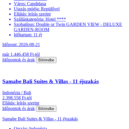
Város:
Candidasa
Utazás módja:
Repülővel
Ellátás:
leírás szerint
Szálláskategória:
Hotel ****
Szobatípus:
Double or Twin GARDEN VIEW - DELUXE
GARDEN-ROOM
Időtartam:
11 éj
Időpont: 2026-08-21
már 1.446.458 Ft-tól
Időpontok és árak
Bőröndbe
Samabe Bali Suites & Villas - 11 éjszakás
Indonézia / Bali
2.398.558 Ft-tól
Ellátás: leírás szerint
Időpontok és árak
Bőröndbe
Samabe Bali Suites & Villas - 11 éjszakás
Ország:
Indonézia