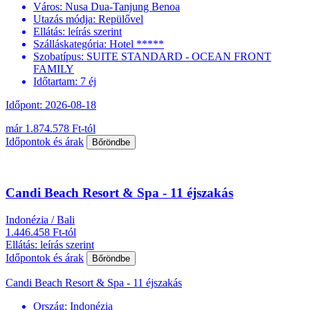
Város:
Nusa Dua-Tanjung Benoa
Utazás módja:
Repülővel
Ellátás:
leírás szerint
Szálláskategória:
Hotel *****
Szobatípus:
SUITE STANDARD - OCEAN FRONT
FAMILY
Időtartam:
7 éj
Időpont: 2026-08-18
már 1.874.578 Ft-tól
Időpontok és árak
Bőröndbe
Candi Beach Resort & Spa - 11 éjszakás
Indonézia / Bali
1.446.458 Ft-tól
Ellátás: leírás szerint
Időpontok és árak
Bőröndbe
Candi Beach Resort & Spa - 11 éjszakás
Ország:
Indonézia