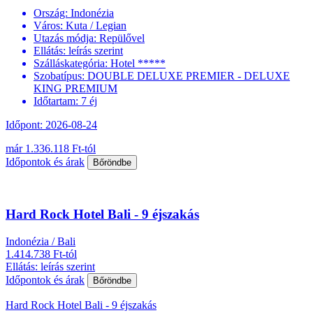
Ország:
Indonézia
Város:
Kuta / Legian
Utazás módja:
Repülővel
Ellátás:
leírás szerint
Szálláskategória:
Hotel *****
Szobatípus:
DOUBLE DELUXE PREMIER - DELUXE
KING PREMIUM
Időtartam:
7 éj
Időpont: 2026-08-24
már 1.336.118 Ft-tól
Időpontok és árak
Bőröndbe
Hard Rock Hotel Bali - 9 éjszakás
Indonézia / Bali
1.414.738 Ft-tól
Ellátás: leírás szerint
Időpontok és árak
Bőröndbe
Hard Rock Hotel Bali - 9 éjszakás