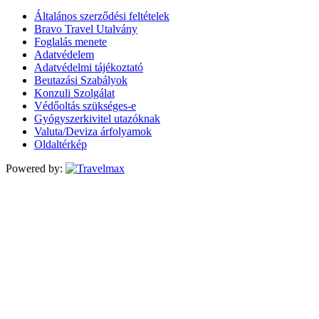
Általános szerződési feltételek
Bravo Travel Utalvány
Foglalás menete
Adatvédelem
Adatvédelmi tájékoztató
Beutazási Szabályok
Konzuli Szolgálat
Védőoltás szükséges-e
Gyógyszerkivitel utazóknak
Valuta/Deviza árfolyamok
Oldaltérkép
Powered by: