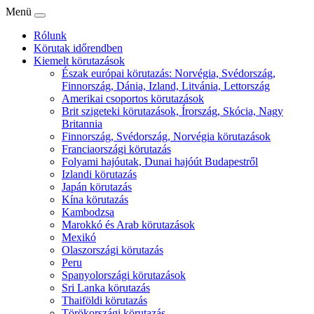
Menü
Rólunk
Körutak időrendben
Kiemelt körutazások
Észak európai körutazás: Norvégia, Svédország,
Finnország, Dánia, Izland, Litvánia, Lettország
Amerikai csoportos körutazások
Brit szigeteki körutazások, Írország, Skócia, Nagy
Britannia
Finnország, Svédország, Norvégia körutazások
Franciaországi körutazás
Folyami hajóutak, Dunai hajóút Budapestről
Izlandi körutazás
Japán körutazás
Kína körutazás
Kambodzsa
Marokkó és Arab körutazások
Mexikó
Olaszországi körutazás
Peru
Spanyolországi körutazások
Sri Lanka körutazás
Thaiföldi körutazás
Törökországi körutazás