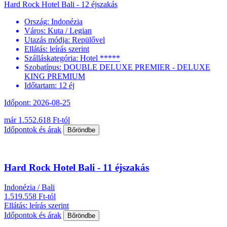
Hard Rock Hotel Bali - 12 éjszakás
Ország:
Indonézia
Város:
Kuta / Legian
Utazás módja:
Repülővel
Ellátás:
leírás szerint
Szálláskategória:
Hotel *****
Szobatípus:
DOUBLE DELUXE PREMIER - DELUXE
KING PREMIUM
Időtartam:
12 éj
Időpont: 2026-08-25
már 1.552.618 Ft-tól
Időpontok és árak
Bőröndbe
Hard Rock Hotel Bali - 11 éjszakás
Indonézia / Bali
1.519.558 Ft-tól
Ellátás: leírás szerint
Időpontok és árak
Bőröndbe