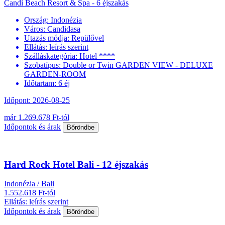
Candi Beach Resort & Spa - 6 éjszakás
Ország:
Indonézia
Város:
Candidasa
Utazás módja:
Repülővel
Ellátás:
leírás szerint
Szálláskategória:
Hotel ****
Szobatípus:
Double or Twin GARDEN VIEW - DELUXE
GARDEN-ROOM
Időtartam:
6 éj
Időpont: 2026-08-25
már 1.269.678 Ft-tól
Időpontok és árak
Bőröndbe
Hard Rock Hotel Bali - 12 éjszakás
Indonézia / Bali
1.552.618 Ft-tól
Ellátás: leírás szerint
Időpontok és árak
Bőröndbe