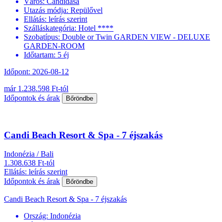
Város:
Candidasa
Utazás módja:
Repülővel
Ellátás:
leírás szerint
Szálláskategória:
Hotel ****
Szobatípus:
Double or Twin GARDEN VIEW - DELUXE
GARDEN-ROOM
Időtartam:
5 éj
Időpont: 2026-08-12
már 1.238.598 Ft-tól
Időpontok és árak
Bőröndbe
Candi Beach Resort & Spa - 7 éjszakás
Indonézia / Bali
1.308.638 Ft-tól
Ellátás: leírás szerint
Időpontok és árak
Bőröndbe
Candi Beach Resort & Spa - 7 éjszakás
Ország:
Indonézia