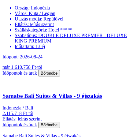
Ország:
Indonézia
Város:
Kuta / Legian
Utazás módja:
Repülővel
Ellátás:
leírás szerint
Szálláskategória:
Hotel *****
Szobatípus:
DOUBLE DELUXE PREMIER - DELUXE
KING PREMIUM
Időtartam:
13 éj
Időpont: 2026-08-24
már 1.610.758 Ft-tól
Időpontok és árak
Bőröndbe
Samabe Bali Suites & Villas - 9 éjszakás
Indonézia / Bali
2.115.718 Ft-tól
Ellátás: leírás szerint
Időpontok és árak
Bőröndbe
Samabe Bali Suites & Villas - 9 éjszakás