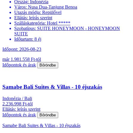
Ország:
Indonézia
Város:
Nusa Dua-Tanjung Benoa
Utazás módja:
Repülővel
Ellátás:
leírás szerint
Szálláskategória:
Hotel *****
Szobatípus:
SUITE HONEYMOON - HONEYMOON
SUITE
Időtartam:
8 éj
Időpont: 2026-08-23
már 1.981.558 Ft-tól
Időpontok és árak
Bőröndbe
Samabe Bali Suites & Villas - 10 éjszakás
Indonézia / Bali
2.236.998 Ft-tól
Ellátás: leírás szerint
Időpontok és árak
Bőröndbe
Samabe Bali Suites & Villas - 10 éjszakás