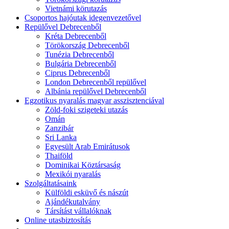
Vietnámi körutazás
Csoportos hajóutak idegenvezetővel
Repülővel Debrecenből
Kréta Debrecenből
Törökország Debrecenből
Tunézia Debrecenből
Bulgária Debrecenből
Ciprus Debrecenből
London Debrecenből repülővel
Albánia repülővel Debrecenből
Egzotikus nyaralás magyar asszisztenciával
Zöld-foki szigeteki utazás
Omán
Zanzibár
Sri Lanka
Egyesült Arab Emirátusok
Thaiföld
Dominikai Köztársaság
Mexikói nyaralás
Szolgáltatásaink
Külföldi esküvő és nászút
Ajándékutalvány
Társítást vállalóknak
Online utasbiztosítás