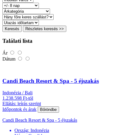
Keresés
Részletes keresés >>
Találati lista
Ár
Dátum
Candi Beach Resort & Spa - 5 éjszakás
Indonézia / Bali
1.238.598 Ft-tól
Ellátás: leírás szerint
Időpontok és árak
Bőröndbe
Candi Beach Resort & Spa - 5 éjszakás
Ország:
Indonézia