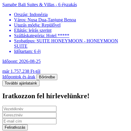
Samabe Bali Suites & Villas - 6 éjszakás
Ország:
Indonézia
Város:
Nusa Dua-Tanjung Benoa
Utazás módja:
Repülővel
Ellátás:
leírás szerint
Szálláskategória:
Hotel *****
Szobatípus:
SUITE HONEYMOON - HONEYMOON
SUITE
Időtartam:
6 éj
Időpont: 2026-08-25
már 1.757.238 Ft-tól
Időpontok és árak
Bőröndbe
További ajánlataink
Iratkozzon fel hírlevelünkre!
Feliratkozás