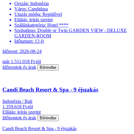
Ország:
Indonézia
Város:
Candidasa
Utazás módja:
Repülővel
Ellátás:
leírás szerint
Szálláskategória:
Hotel ****
Szobatípus:
Double or Twin GARDEN VIEW - DELUXE
GARDEN-ROOM
Időtartam:
13 éj
Időpont: 2026-08-24
már 1.511.018 Ft-tól
Időpontok és árak
Bőröndbe
Candi Beach Resort & Spa - 9 éjszakás
Indonézia / Bali
1.359.618 Ft-tól
Ellátás: leírás szerint
Időpontok és árak
Bőröndbe
Candi Beach Resort & Spa - 9 éjszakás